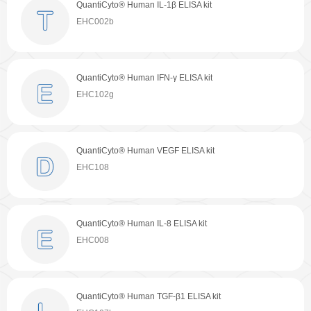
QuantiCyto® Human IL-1β ELISA kit
QuantiCyto® Mouse IL-1β ELISA kit
QuantiCyto® Rat IL-1β ELISA kit
QuantiCyto® Mouse IL-1β ELISA kit
关于欣博盛
EHC002b
EMC001b
ERC007
EMC001b
公司介绍
专利/荣誉
QuantiCyto® Human IFN-γ ELISA kit
QuantiCyto® Mouse IFN-γ ELISA kit
QuantiCyto® Rat IL-10 ELISA kit
QuantiCyto® Human IL-6 ELISA kit
联系我们
公司新闻
EHC102g
EMC101g
ERC004
EHC007
代理商查询
QuantiCyto® Human VEGF ELISA kit
QuantiCyto® Mouse IL-10 ELISA kit
QuantiCyto® Rat TGF-β1 ELISA kit
QuantiCyto® Human TNF-α ELISA kit
EHC108
EMC005
ERC107b
EHC103a
QuantiCyto® Human IL-8 ELISA kit
QuantiCyto® Mouse IgG(Total) ELISA Kit
QuantiCyto® Rat IL-17/IL-17A ELISA kit
QuantiCyto® Mouse IFN-γ ELISA kit
EHC008
EMC116
ERC170
EMC101g
QuantiCyto® Human TGF-β1 ELISA kit
QuantiCyto® Mouse TGF-β1 ELISA kit
QuantiCyto® Rat IL-18 ELISA kit
QuantiCyto® Human IL-1β ELISA kit