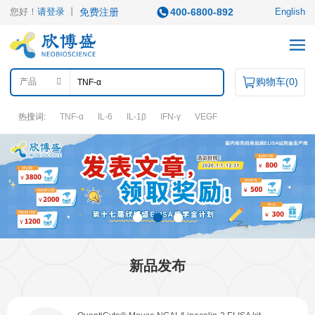
您好！
请登录
丨
免费注册
400-6800-892
English
购物车(
0
)
产品
热搜词:
TNF-α
IL-6
IL-1β
IFN-γ
VEGF
产品中心
产品类型
ELISA试剂盒
凋亡试剂盒
IHC试剂盒
二抗
QuantiCyto®ELISA
其它试剂
QuantiCyto®ELISA(高敏)
新品发布
QuikCyto®ELISA(快检)
QuantiCyto®ELISA(超敏)
研究领域