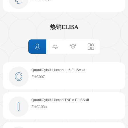
线下展会
奖学金申请
服务支持
热销ELISA
文献引用
客户评鉴
技术支持
订购指南
资源中心
QuantiCyto® Human IL-6 ELISA kit
QuantiCyto® Mouse TNF-α ELISA kit
QuantiCyto® Rat TNF-α ELISA kit
QuantiCyto® Mouse TNF-α ELISA kit
EHC007
EMC102a
ERC102a
EMC102a
样本处理
实验流程
常见问题
注意事项
QuantiCyto® Human TNF-α ELISA kit
QuantiCyto® Mouse IL-6 ELISA kit
QuantiCyto® Rat IL-6 ELISA kit
QuantiCyto® Mouse IL-6 ELISA kit
EHC103a
EMC004
ERC003
EMC004
操作视频
结果数据分析
高分文献解读
下载中心