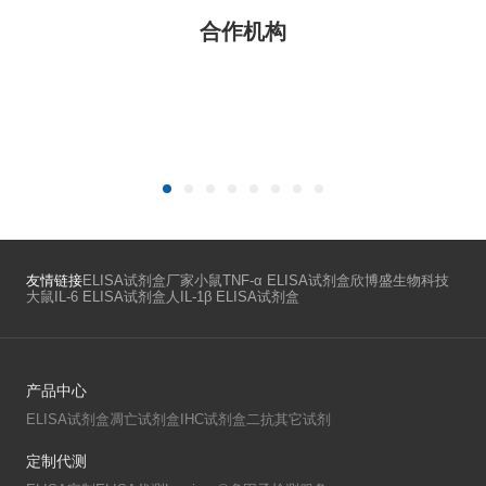
2026-07-01
新春赠好礼，实验好物任您选！
欣
2025-12-31
20
双十一狂欢季 欣博盛ELISA试剂盒买二送一！
邀
2025-10-30
人催乳素）ELISA试剂盒—欣博盛ELISA新品推荐
2
购欣博盛试剂盒, 赠GeneTex二抗或京东卡！
欣
Cytokeratin 18/KRT18/CK18 （人细胞角蛋白18）ELISA试剂盒
2025-09-30
2
双月狂欢购，欣博盛品牌高品质ELISA试剂盒买二送一!
欣
品推荐：Human IGFBP-3 （人胰岛素样生长因子结合蛋白3）试剂盒
2025-07-28
2
欣
P（人白细胞介素18结合蛋白）试剂盒
2
合作机构
欣
｜Human Amyloid beta / Aβ / beta-amyloid (1-40) （人β-淀粉样蛋白(1-40)）试剂盒
2