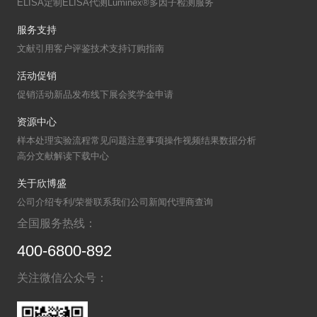
CL26） ELISA Kit新品上线
友情链接
ELISA试剂盒厂家
小鼠TNF-α ELISA试剂盒
欣博盛生物科技
大鼠IL-6 ELISA试剂盒
人IL-1β ELISA试剂盒
产品中心
ELISA试剂盒
凋亡试剂盒
IHC试剂盒
二抗
其它试剂
定制代测
ELISA定制
ELISA代测
Luminex®多因子检测服务
服务支持
文献引用
客户评鉴
技术支持
订购指南
活动促销