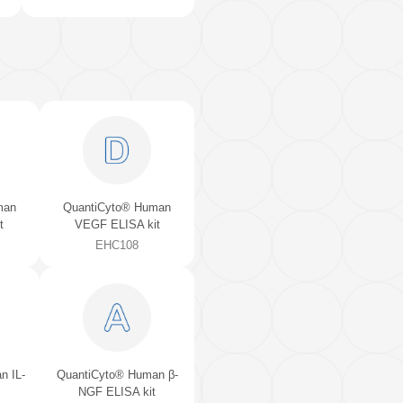
QuantiCyto® Rat IFN-γ
QuikCyto® Human IFN
ELISA kit (High Sensitivity)
ELISA kit (Quick Test
ERC101g(H)
EHC144aQT