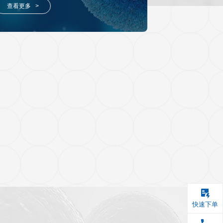
高分文献解读
样本
Luminex®多因子检测服务
测样本类型广泛；
高通量，高速度，灵活性高，灵
为您提供一致、高质量的实验结