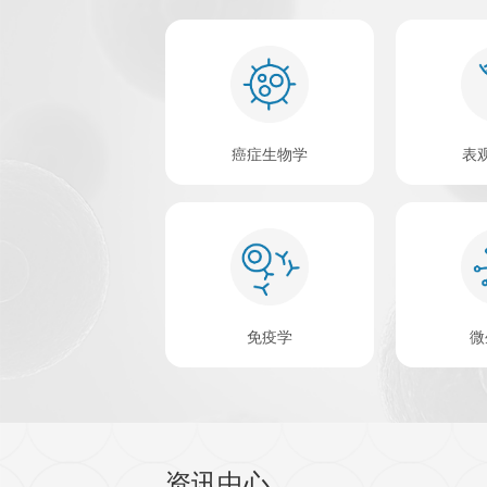
查看更多 >
关于欣博盛生物
深圳欣博盛生物科技有限公司（欣博
内科研试剂领域有着二十几年从业经
质卓越，行业领先；在国内众多重点
来已先后在Nature，PNAS, Cell
4000+
1
个
文献
种属