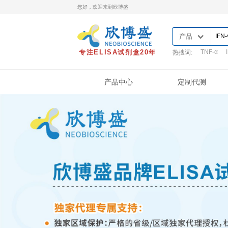
您好，欢迎来到欣博盛
专注ELISA试剂盒20年
热
产品中心
产品类型
样本处理
实
ELISA试剂盒
QuantiCyto®ELISA
QuantiCyto®ELISA(高敏)
QuikCyto®ELISA(快检)