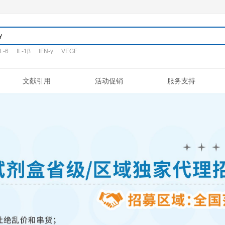
产品
TNF-α
IL-6
IL-1β
IFN-γ
VEGF
搜词:
定制代测
文献引用
活动促销
验流程
促销活动
文献引用
公司介绍
ELISA定制
常见问题
专利/荣誉
新品发布
客户评鉴
注意事项
ELISA代测
联系我们
凋亡试剂盒
IHC试剂盒
二抗
其它试剂