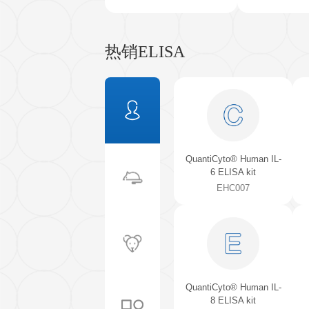
QuantiCyto® Mouse
NGAL/Lipocalin-2 ELISA kit
EMC151
热销ELISA