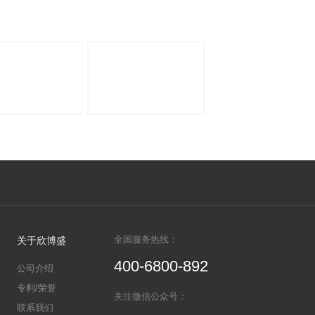
细胞生物学
心
促销活动
公
礼遇盛夏——盛夏科研不焦躁，欣博盛好礼来报到！
双十一狂欢季 欣博盛ELISA试
2025-10-30
盛好礼来报到！购买
获赠相应礼品。活动时
26EKQ3，福利叠加：