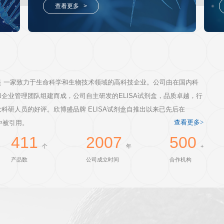
奖学金申请
ELISA代测服务
可定制；
19年专业ELISA代测经验，检
定指标！
检测速度快，结果真实可靠！