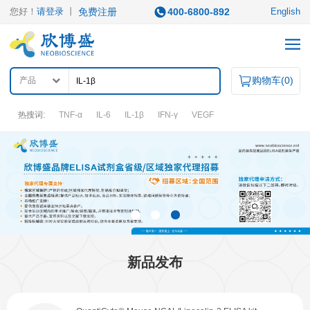
您好！
请登录
丨
免费注册
400-6800-892
English
购物车(
0
)
产品
热搜词:
TNF-α
IL-6
IL-1β
IFN-γ
VEGF
产品中心
产品类型
ELISA试剂盒
凋亡试剂盒
IHC试剂盒
二抗
QuantiCyto®ELISA
其它试剂
QuantiCyto®ELISA(高敏)
新品发布
QuikCyto®ELISA(快检)
QuantiCyto®ELISA(超敏)
研究领域