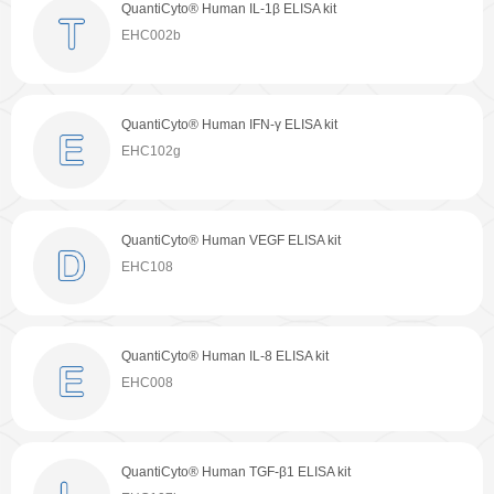
QuantiCyto® Human IL-1β ELISA kit
QuantiCyto® Mouse IL-1β ELISA kit
QuantiCyto® Rat IL-1β ELISA kit
QuantiCyto® Mouse IL-1β ELISA kit
关于欣博盛
EHC002b
EMC001b
ERC007
EMC001b
公司介绍
专利/荣誉
QuantiCyto® Human IFN-γ ELISA kit
QuantiCyto® Mouse IFN-γ ELISA kit
QuantiCyto® Rat IL-10 ELISA kit
QuantiCyto® Human IL-6 ELISA kit
联系我们
公司新闻
EHC102g
EMC101g
ERC004
EHC007
代理商查询
QuantiCyto® Human VEGF ELISA kit
QuantiCyto® Mouse IL-10 ELISA kit
QuantiCyto® Rat TGF-β1 ELISA kit
QuantiCyto® Human TNF-α ELISA kit
EHC108
EMC005
ERC107b
EHC103a
QuantiCyto® Human IL-8 ELISA kit
QuantiCyto® Mouse IgG(Total) ELISA Kit
QuantiCyto® Rat IL-17/IL-17A ELISA kit
QuantiCyto® Mouse IFN-γ ELISA kit
EHC008
EMC116
ERC170
EMC101g
QuantiCyto® Human TGF-β1 ELISA kit
QuantiCyto® Mouse TGF-β1 ELISA kit
QuantiCyto® Rat IL-18 ELISA kit
QuantiCyto® Human IL-1β ELISA kit