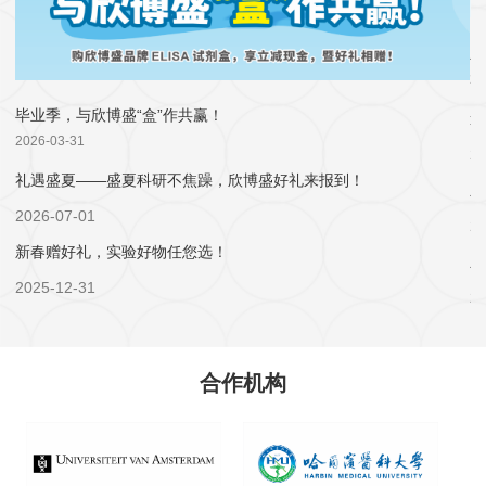
欣
20
毕业季，与欣博盛“盒”作共赢！
邀
2026-03-31
人催乳素）ELISA试剂盒—欣博盛ELISA新品推荐
2
礼遇盛夏——盛夏科研不焦躁，欣博盛好礼来报到！
欣
Cytokeratin 18/KRT18/CK18 （人细胞角蛋白18）ELISA试剂盒
2026-07-01
2
新春赠好礼，实验好物任您选！
欣
品推荐：Human IGFBP-3 （人胰岛素样生长因子结合蛋白3）试剂盒
2025-12-31
2
双十一狂欢季 欣博盛ELISA试剂盒买二送一！
欣
P（人白细胞介素18结合蛋白）试剂盒
2025-10-30
2
合作机构
购欣博盛试剂盒, 赠GeneTex二抗或京东卡！
欣
｜Human Amyloid beta / Aβ / beta-amyloid (1-40) （人β-淀粉样蛋白(1-40)）试剂盒
2025-09-30
2
双月狂欢购，欣博盛品牌高品质ELISA试剂盒买二送一!