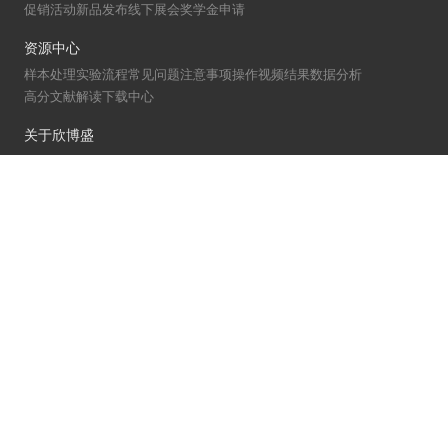
促销活动
新品发布
线下展会
奖学金申请
资源中心
样本处理
实验流程
常见问题
注意事项
操作视频
结果数据分析
高分文献解读
下载中心
关于欣博盛
公司介绍
专利/荣誉
联系我们
公司新闻
代理商查询
全国服务热线：
400-6800-892
关注微信公众号：