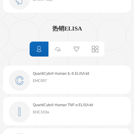
线下展会
奖学金申请
服务支持
热销ELISA
文献引用
客户评鉴
技术支持
订购指南
资源中心
QuantiCyto® Human IL-6 ELISA kit
QuantiCyto® Mouse TNF-α ELISA kit
QuantiCyto® Rat TNF-α ELISA kit
QuantiCyto® Mouse TNF-α ELISA kit
EHC007
EMC102a
ERC102a
EMC102a
样本处理
实验流程
常见问题
注意事项
QuantiCyto® Human TNF-α ELISA kit
QuantiCyto® Mouse IL-6 ELISA kit
QuantiCyto® Rat IL-6 ELISA kit
QuantiCyto® Mouse IL-6 ELISA kit
EHC103a
EMC004
ERC003
EMC004
操作视频
结果数据分析
高分文献解读
下载中心