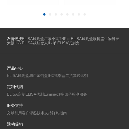
CL26） ELISA Kit新品上线
2025-07-28
友情链接
ELISA试剂盒厂家
小鼠TNF-α ELISA试剂盒
欣博盛生物科技
大鼠IL-6 ELISA试剂盒
人IL-1β ELISA试剂盒
产品中心
ELISA试剂盒
凋亡试剂盒
IHC试剂盒
二抗
其它试剂
定制代测
ELISA定制
ELISA代测
Luminex®多因子检测服务
服务支持
文献引用
客户评鉴
技术支持
订购指南
活动促销