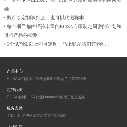
• 十九年专注ELISA，保证试剂盒开发的成功率和结果准
确
• 既可以定制试剂盒，也可以代测样本
• 每个项目都由经验丰富的ELISA专家制定周密的计划和
进行严格的检测
• 5个试剂盒以上即可定制，马上联系我们订购吧！
产品中心
ELISA试剂盒
凋亡试剂盒
IHC试剂盒
二抗
其它试剂
定制代测
ELISA定制
ELISA代测
Luminex®多因子检测服务
服务支持
文献引用
客户评鉴
技术支持
订购指南
活动促销