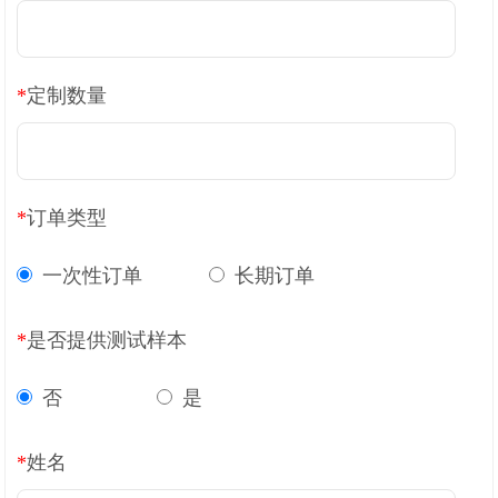
癌症生物学
表观遗传学
代谢生物学
发育生物学
干细胞与再生医学
免疫学
微生物学
神经科学
细胞生物学
心血管生物学
信号转导
*
定制数量
定制代测
*
订单类型
ELISA定制
ELISA代测
Luminex®多因子检测服务
一次性订单
长期订单
文献引用
*
是否提供测试样本
否
是
活动促销
*
姓名
促销活动
新品发布