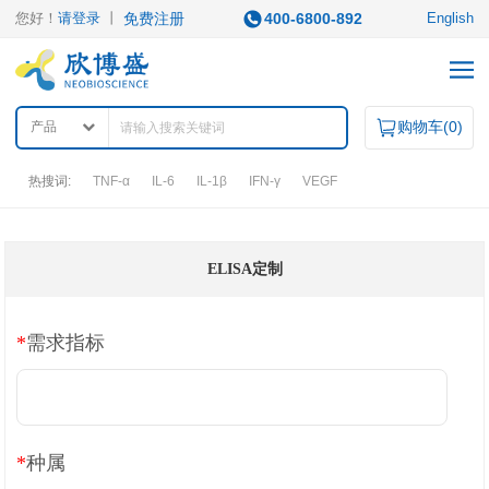
您好！
请登录
丨
免费注册
400-6800-892
English
购物车(
0
)
产品
热搜词:
TNF-α
IL-6
IL-1β
IFN-γ
VEGF
产品中心
ELISA定制
产品类型
*
需求指标
ELISA试剂盒
凋亡试剂盒
IHC试剂盒
二抗
QuantiCyto®ELISA
其它试剂
QuantiCyto®ELISA(高敏)
QuikCyto®ELISA(快检)
QuantiCyto®ELISA(超敏)
*
种属
研究领域