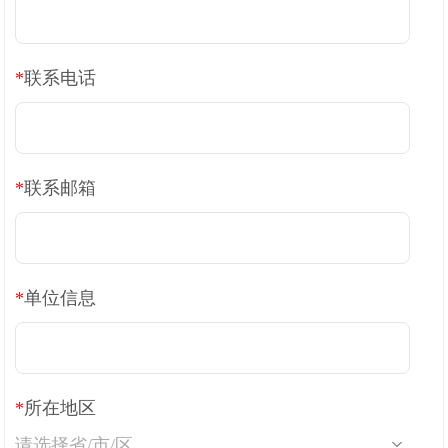
线下展会
奖学金申请
*
联系电话
服务支持
文献引用
客户评鉴
技术支持
订购指南
*
联系邮箱
资源中心
*
单位信息
样本处理
实验流程
常见问题
注意事项
操作视频
结果数据分析
*
所在地区
高分文献解读
下载中心
请选择省/市/区