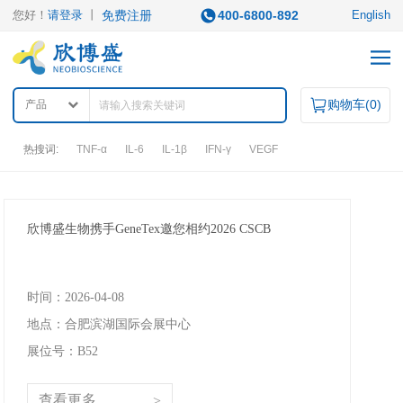
您好！
请登录
丨
免费注册
400-6800-892
English
购物车(
0
)
产品
热搜词:
TNF-α
IL-6
IL-1β
IFN-γ
VEGF
产品中心
欣博盛生物携手GeneTex邀您相约2026 CSCB
产品类型
ELISA试剂盒
凋亡试剂盒
IHC试剂盒
二抗
时间：2026-04-08
QuantiCyto®ELISA
其它试剂
地点：合肥滨湖国际会展中心
QuantiCyto®ELISA(高敏)
QuikCyto®ELISA(快检)
展位号：B52
QuantiCyto®ELISA(超敏)
研究领域
查看更多
>