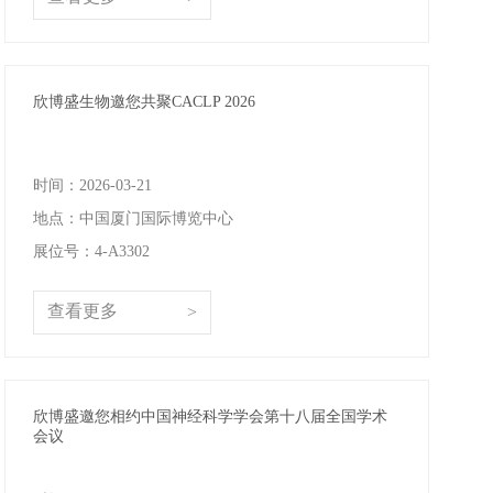
癌症生物学
表观遗传学
代谢生物学
发育生物学
干细胞与再生医学
免疫学
微生物学
神经科学
细胞生物学
心血管生物学
信号转导
欣博盛生物邀您共聚CACLP 2026
定制代测
时间：2026-03-21
地点：中国厦门国际博览中心
ELISA定制
ELISA代测
展位号：4-A3302
Luminex®多因子检测服务
查看更多
>
文献引用
活动促销
欣博盛邀您相约中国神经科学学会第十八届全国学术
会议
促销活动
新品发布