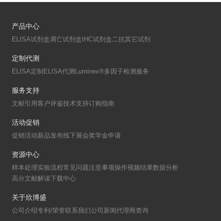
产品中心
ELISA试剂盒
凋亡试剂盒
IHC试剂盒
二抗
其它试剂
定制代测
ELISA定制
ELISA代测
Luminex®多因子检测服务
服务支持
文献引用
客户评鉴
技术支持
订购指南
活动促销
促销活动
新品发布
线下展会
奖学金申请
资源中心
样本处理
实验流程
常见问题
注意事项
操作视频
结果数据分析
高分文献解读
下载中心
关于欣博盛
公司介绍
专利/荣誉
联系我们
公司新闻
代理商查询