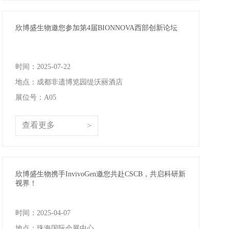
关于欣博盛
欣博盛生物邀您参加第4届BIONNOVA西部创新论坛
公司介绍
专利/荣誉
联系我们
时间：2025-07-22
公司新闻
地点：成都非遗博览园缇沃丽酒店
代理商查询
展位号：A05
查看更多
>
欣博盛生物携手InvivoGen邀您共赴CSCB，共启科研新
视界！
时间：2025-04-07
地点：珠海国际会展中心