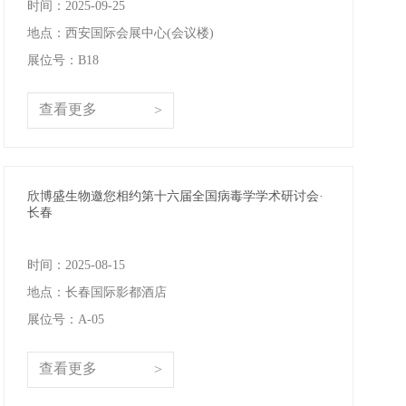
时间：2025-09-25
线下展会
奖学金申请
地点：西安国际会展中心(会议楼)
展位号：B18
服务支持
查看更多
>
文献引用
客户评鉴
技术支持
订购指南
欣博盛生物邀您相约第十六届全国病毒学学术研讨会·
长春
资源中心
时间：2025-08-15
样本处理
实验流程
地点：长春国际影都酒店
常见问题
注意事项
展位号：A-05
操作视频
结果数据分析
查看更多
>
高分文献解读
下载中心