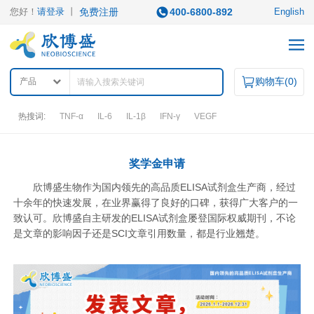
您好！
请登录
丨
免费注册
400-6800-892
English
购物车(
0
)
产品
热搜词:
TNF-α
IL-6
IL-1β
IFN-γ
VEGF
产品中心
奖学金申请
欣博盛生物作为国内领先的高品质ELISA试剂盒生产商，经过
产品类型
十余年的快速发展，在业界赢得了良好的口碑，获得广大客户的一
致认可。欣博盛自主研发的ELISA试剂盒屡登国际权威期刊，不论
ELISA试剂盒
凋亡试剂盒
IHC试剂盒
二抗
是文章的影响因子还是SCI文章引用数量，都是行业翘楚。
QuantiCyto®ELISA
其它试剂
QuantiCyto®ELISA(高敏)
QuikCyto®ELISA(快检)
QuantiCyto®ELISA(超敏)
研究领域