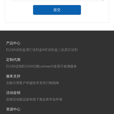
提交
产品中心
ELISA试剂盒
凋亡试剂盒
IHC试剂盒
二抗
其它试剂
定制代测
ELISA定制
ELISA代测
Luminex®多因子检测服务
服务支持
文献引用
客户评鉴
技术支持
订购指南
活动促销
促销活动
新品发布
线下展会
奖学金申请
资源中心