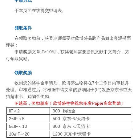
申请方式
线下展会
奖学金申请
于本页面在线提交申请表。
服务支持
领取条件
在领取奖励前，获奖老师需要对欣博盛品牌产品做出客观书面
文献引用
客户评鉴
评鉴；
申请奖励文章IF≥10时，获奖老师需要提供文献中文简介，方
技术支持
订购指南
可领取奖励。
领取奖励
资源中心
收到您的奖学金申请后，欣博盛生物将在7个工作日内审核并
处理。
审核通过后, 将根据申请文章的影响因子(IF)发放京东卡或天
样本处理
实验流程
猫超市卡、购物金奖励。
IF越高，奖励越多！欣博盛生物祝您多发Paper多拿奖励！
常见问题
注意事项
IF＜2
300 购物金
操作视频
结果数据分析
2≤IF＜5
500 京东卡/天猫卡
5≤IF＜10
800 京东卡/天猫卡
高分文献解读
下载中心
10≤IF＜20
1200 京东卡/天猫卡