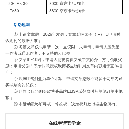
20≤IF＜30
2000 京东卡/天猫卡
关于欣博盛
IF≥30
3800 京东卡/天猫卡
活动规则
公司介绍
专利/荣誉
① 申请文章需于2026年发表，文章影响因子（IF）以申请时
联系我们
公司新闻
该期刊的数据为准；
② 每篇文章仅限申请一次，且仅限一人申请，申请人应为第
代理商查询
一作者或通讯作者，不支持他人代领；
③ 文章IF≥10时，申请人需要提供文献中文简介，方可领取奖
励；申请奖励即表示同意授权欣博盛生物引用文章内容用于宣传推
广；
④
以96T试剂盒为单位计算，申请文章总数不能多于
两年内
购
买试剂盒的总数
；
⑤ 购物金仅限购买欣博盛品牌ELISA试剂盒时从单笔订单中抵
扣；
⑥ 本活动最终解释权、修改权、决定权归欣博盛生物所有。
在线申请奖学金