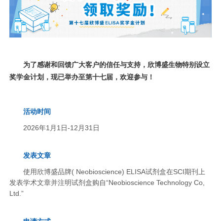
癌症生物学
表观遗传学
代谢生物学
发育生物学
干细胞与再生医学
免疫学
微生物学
神经科学
细胞生物学
心血管生物学
信号转导
为了感谢和回馈广大客户的信任与支持，欣博盛生物特别设立
定制代测
奖学金计划，现已举办至第十七届，欢迎参与！
ELISA定制
ELISA代测
活动时间
Luminex®多因子检测服务
2026年1月1日-12月31日
文献引用
发表文章
使用欣博盛品牌( Neobioscience) ELISA试剂盒在SCI期刊上
活动促销
发表学术文章并注明试剂盒购自“Neobioscience Technology Co,
Ltd.”
促销活动
新品发布