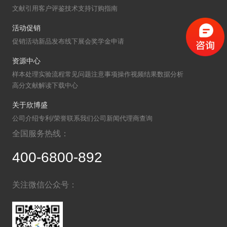
文献引用
客户评鉴
技术支持
订购指南
癌症生物学
表观遗传学
代谢生物学
发育生物学
干细胞与再生医学
免疫学
微生物学
神经科学
活动促销
促销活动
新品发布
线下展会
奖学金申请
细胞生物学
心血管生物学
信号转导
资源中心
定制代测
样本处理
实验流程
常见问题
注意事项
操作视频
结果数据分析
高分文献解读
下载中心
ELISA定制
ELISA代测
关于欣博盛
公司介绍
专利/荣誉
联系我们
公司新闻
代理商查询
Luminex®多因子检测服务
全国服务热线：
文献引用
400-6800-892
活动促销
关注微信公众号：
促销活动
新品发布