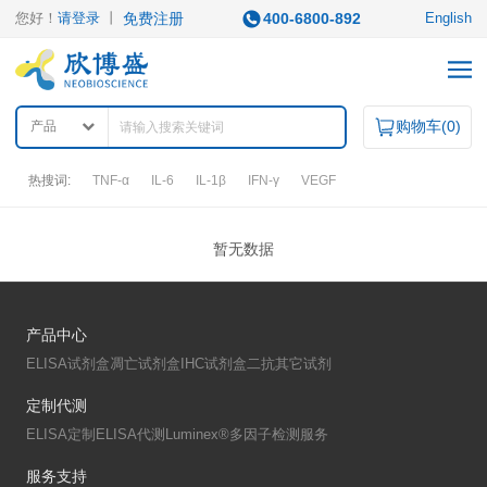
您好！
请登录
丨
免费注册
400-6800-892
English
购物车(
0
)
产品
热搜词:
TNF-α
IL-6
IL-1β
IFN-γ
VEGF
产品中心
暂无数据
产品类型
产品中心
ELISA试剂盒
凋亡试剂盒
IHC试剂盒
二抗
ELISA试剂盒
凋亡试剂盒
IHC试剂盒
二抗
其它试剂
QuantiCyto®ELISA
其它试剂
QuantiCyto®ELISA(高敏)
定制代测
QuikCyto®ELISA(快检)
ELISA定制
ELISA代测
Luminex®多因子检测服务
QuantiCyto®ELISA(超敏)
研究领域
服务支持