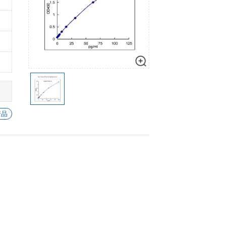
细胞生物学
心血管生物
数量
加入购物车
信号转导
-
+
1
加入
-
+
1
加入
-
+
1
加入
-
+
1
加入
-
+
1
加入
查看所有 IFN-β 的产品