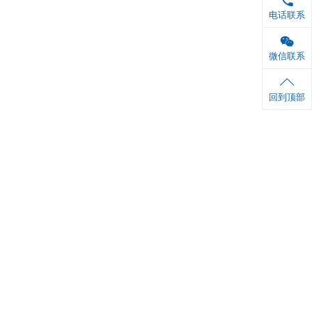
 ml×1 瓶
6张
1份
铝箔袋封口