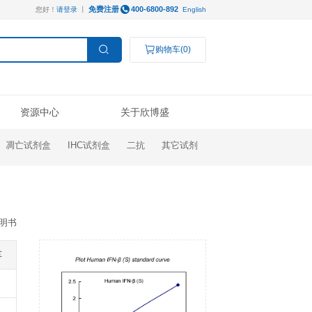
免费注册
您好！
请登录
丨
服务支持
资源中心
ELISA试剂盒
凋亡试剂盒
IHC试剂盒
操作视频
线下展会
技术支持
公司新闻
Luminex®多因子
研究领域
结果数据分析
奖学金申请
订购指南
代理商查询
高分文献解读
检测服务
癌症生物学
表观遗传学
代谢生物学
发育生物学
干细胞与再生医学
免疫学
说明书
微生物学
神经科学