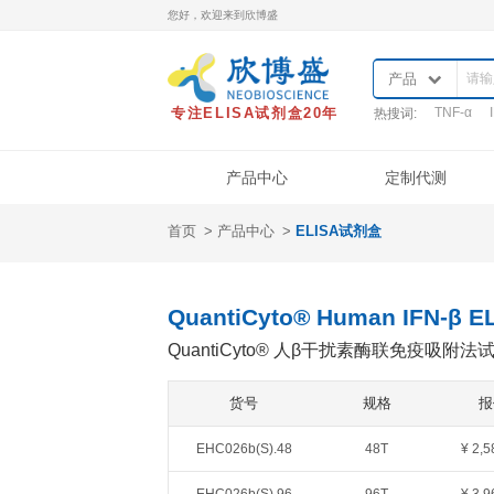
您好，欢迎来到欣博盛
专注ELISA试剂盒20年
热
产品中心
首页
产品中心
ELISA试剂盒
产品类型
样本处理
实
ELISA试剂盒
QuantiCyto®ELISA
QuantiCyto® Human I
QuantiCyto®ELISA(高敏)
QuantiCyto® 人β干扰素
QuikCyto®ELISA(快检)