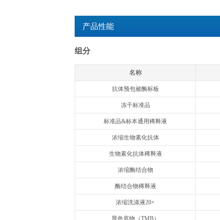
检测时间：
3.5h
产品用途：
用于体外定量检测血
特异性：
本试剂盒特异性识别天
交叉反应：
可能与重组小鼠和猴
检测原理：
欣博盛Quanti
中的人IFN-β
的亲和素，生物素
物，游离的成分被
蓝色，加终止液变黄
求出标本中人IFN
注意事项：
本产品仅供科研使
产品性能