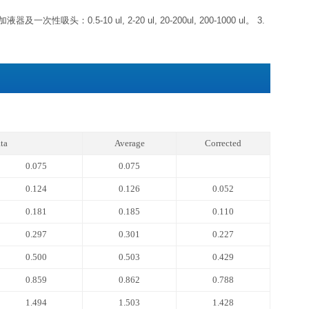
标准品
冻干粉-20℃可储存 6 个月左
浓缩生物素化抗体
浓缩液4℃可储存 1 个月左
浓缩酶结合物（避光）
标准品&标本通用稀释液
生物素化抗体稀释液
酶结合物稀释液
4℃可储存 1 个
显色底物（避光）
反应终止液
浓缩洗涤液20×
期，如果仅拿出标准品置于-20℃，其他组分未启用，效期同