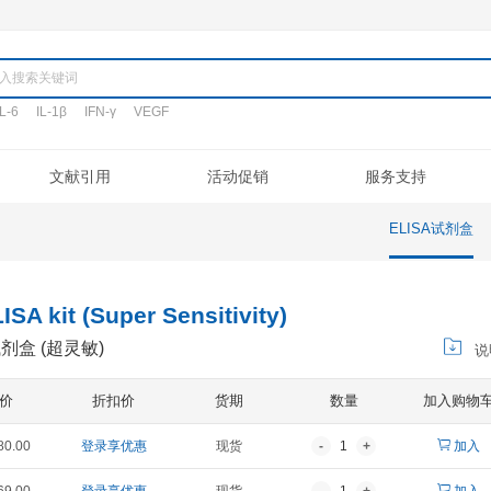
产品
TNF-α
IL-6
IL-1β
IFN-γ
VEGF
搜词:
定制代测
文献引用
活动促销
验流程
促销活动
文献引用
公司介绍
ELISA定制
常见问题
专利/荣誉
新品发布
客户评鉴
注意事项
ELISA代测
联系我们
凋亡试剂盒
IHC试剂盒
二抗
其它试剂
FN-β ELISA kit (Super Sensitivity)
酶联免疫吸附法试剂盒 (超灵敏)