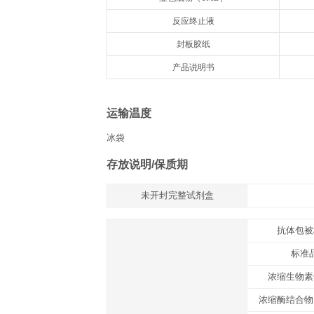
组分
名称
抗体预包被酶标板
冻干标准品
标准品&标本通用稀释液
浓缩生物素化抗体
生物素化抗体稀释液
浓缩酶结合物
酶结合物稀释液
浓缩洗涤液20×
显色底物（TMB）