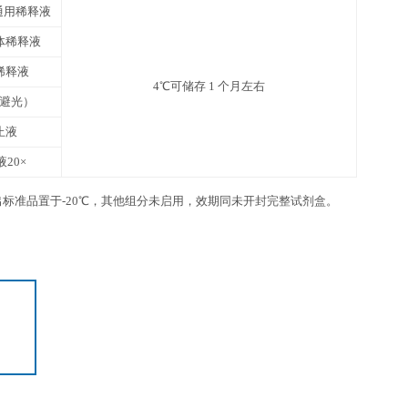
6 ml×1 瓶
12
3张
1份
4℃，请在保质期内使用
抗体包被板条
未用完的板条放回带拉链