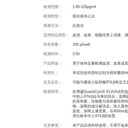
产品概述
QuantiCyto® Human IFN-β
反应种属：
Human
灵敏度：
0.98pg/ml
检测范围：
1.95-125pg/ml
检测类型：
双抗体夹心法
检测方法：
比色法
适用样品类型：
血清、血浆、细胞
样本用量：
100 μl/well