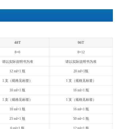
清、血浆或其他适用样品中天然及重组Human IFN-β浓度
然和重组Human IFN-β
IFN-β有交叉反应
Cyto® ELISA试剂盒采用双抗体夹心法：抗人IFN-β单抗包被于
会与单抗结合，游离的成分被洗去。加入生物素化的抗人IFN-β抗
与亲和素特异性结合；抗人IFN-β抗体与结合在单抗上的人IFN
洗去。加入显色底物，若反应孔中有人IFN-β，辣根过氧化物
。在450nm处测OD值，人IFN-β浓度与OD450值之间呈正
-β的浓度。
用，不用于临床诊断