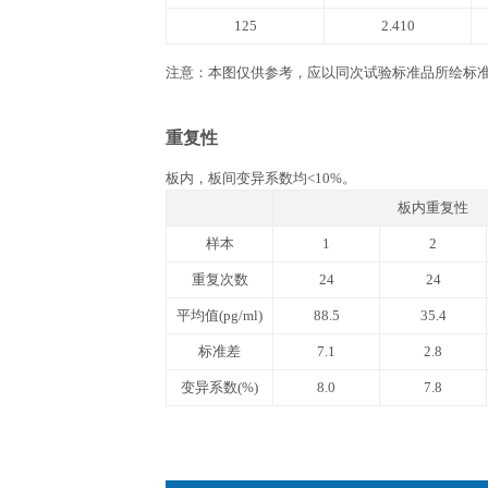
文件下载
产品说明书
QuantiCyto® Human I
(Super Sensitivity)
实验所需自备器材
1. 酶标仪(450 nm波长滤光片)。 2. 进口
37 ℃恒温箱, 双蒸水或去离子水，
相关数据
标准曲线