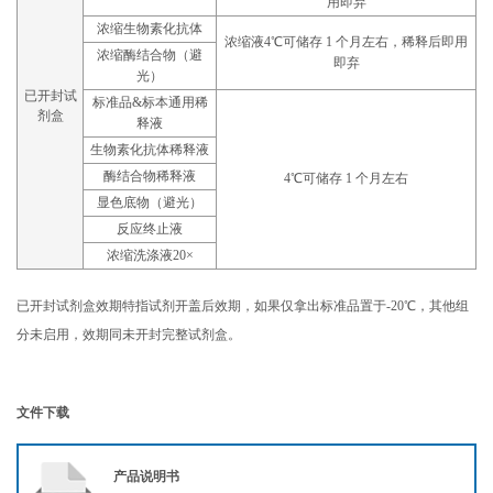
用即弃
浓缩生物素化抗体
浓缩液4℃可储存 1 个月左右，稀释后即用
浓缩酶结合物（避
即弃
光）
已开封试
标准品&标本通用稀
剂盒
释液
生物素化抗体稀释液
酶结合物稀释液
4℃可储存 1 个月左右
显色底物（避光）
反应终止液
浓缩洗涤液20×
已开封试剂盒效期特指试剂开盖后效期，如果仅拿出标准品置于-20℃，其他组
分未启用，效期同未开封完整试剂盒。
文件下载
产品说明书