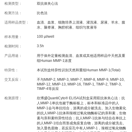
检测类型：
线下展会
双抗体夹心法
奖学金申请
检测方法：
比色法
适用样品类型：
血清、血浆、细胞培养上清液、灌洗液、尿液、羊水、腹
服务支持
水、脑脊液、胸腔积液、组织匀浆液等
100 μl/well
样本用量：
文献引用
客户评鉴
3.5h
检测时间：
技术支持
订购指南
产品用途：
用于体外定量检测血清、血浆或其他适用样品中天然及重
组Human MMP-1浓度
特异性：
本试剂盒特异性识别天然和重组Human MMP-1(Total)
资源中心
交叉反应：
不与MMP-2, MMP-3, MMP-7, MMP-8, MMP-9, MMP-10,
MMP-12, MMP-13, MMP-16, TIMP-1, TIMP-2, TIMP-3,
TIMP-4等反应
样本处理
实验流程
检测原理：
欣博盛QuantiCyto® ELISA试剂盒采用双抗体夹心法：抗
常见问题
注意事项
人MMP-1单抗包被于酶标板上，标本和标准品中的人
MMP-1会与单抗结合，游离的成分被洗去。加入生物素化
操作视频
结果数据分析
的抗人MMP-1抗体和辣根过氧化物酶标记的亲和素，生物
素与亲和素特异性结合；抗人MMP-1抗体与结合在单抗上
高分文献解读
下载中心
的人MMP-1结合而形成免疫复合物，游离的成分被洗去。
加入显色底物，若反应孔中有人MMP-1，辣根过氧化物酶