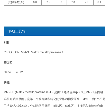
变异系数(%)
8.0
7.9
8.1
7.8
7.7
8.1
科研工具箱
别称
CLG; CLGN; MMP1; Matrix metalloprotease 1
基因ID
Gene ID: 4312
功能
MMP-1（Matrix metalloproteinase-1）是由11号染色体q22.3上MMP1基因编
码的间质胶原酶，是第一个被克隆和纯化的脊椎动物胶原酶。MMP-1由5个不同
的功能结构域构成，分别为信号肽区、前肽区、催化区、连接区和血液结合素