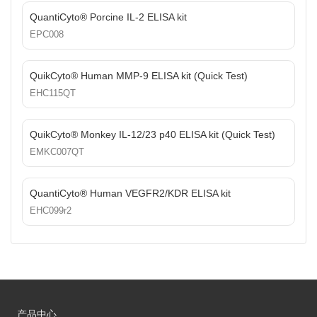
QuantiCyto® Porcine IL-2 ELISA kit
EPC008
QuikCyto® Human MMP-9 ELISA kit (Quick Test)
EHC115QT
QuikCyto® Monkey IL-12/23 p40 ELISA kit (Quick Test)
EMKC007QT
QuantiCyto® Human VEGFR2/KDR ELISA kit
EHC099r2
产品中心