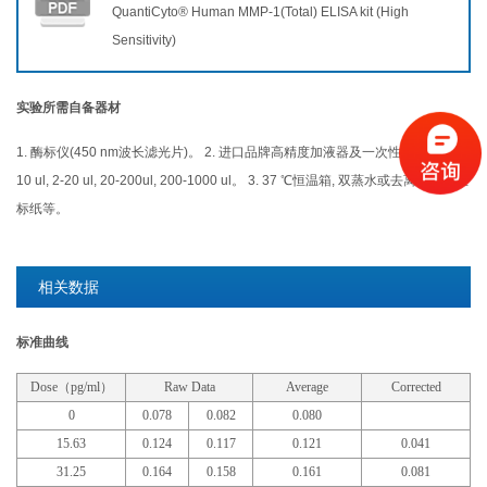
QuantiCyto® Human MMP-1(Total) ELISA kit (High
Sensitivity)
实验所需自备器材
1. 酶标仪(450 nm波长滤光片)。 2. 进口品牌高精度加液器及一次性吸头：0.5-
10 ul, 2-20 ul, 20-200ul, 200-1000 ul。 3. 37 ℃恒温箱, 双蒸水或去离子水，坐
标纸等。
相关数据
标准曲线
Dose（pg/ml）
Raw Data
Average
Corrected
0
0.078
0.082
0.080
15.63
0.124
0.117
0.121
0.041
31.25
0.164
0.158
0.161
0.081