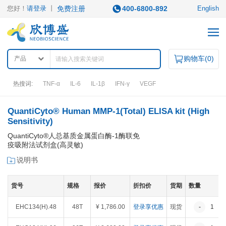
您好！
请登录
丨
免费注册
400-6800-892
English
购物车(
0
)
产品
热搜词:
TNF-α
IL-6
IL-1β
IFN-γ
VEGF
QuantiCyto® Human MMP-1(Total) ELISA kit (High
产品中心
Sensitivity)
QuantiCyto®人总基质金属蛋白酶-1酶联免
产品类型
疫吸附法试剂盒(高灵敏)
说明书
ELISA试剂盒
凋亡试剂盒
IHC试剂盒
二抗
QuantiCyto®ELISA
其它试剂
QuantiCyto®ELISA(高敏)
货号
规格
报价
折扣价
货期
数量
QuikCyto®ELISA(快检)
QuantiCyto®ELISA(超敏)
EHC134(H).48
48T
¥ 1,786.00
登录享优惠
现货
-
1
研究领域