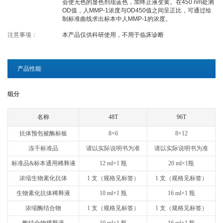
会使无色的显色剂现蓝色，加终止液变黄。在450 nm处测
OD值，人MMP-1浓度与OD450值之间呈正比，可通过绘
关于欣博盛
制标准曲线求出标本中人MMP-1的浓度。
注意事项：
本产品仅供科研使用，不用于临床诊断
公司介绍
专利/荣誉
联系我们
公司新闻
产品性能
代理商查询
组分
名称
48T
96T
抗体预包被酶标板
8×6
8×12
冻干标准品
请以实际说明书为准
请以实际说明书为准
标准品&标本通用稀释液
12 ml×1 瓶
20 ml×1瓶
浓缩生物素化抗体
1 支（规格见标签）
1 支（规格见标签）
生物素化抗体稀释液
10 ml×1 瓶
16 ml×1 瓶
浓缩酶结合物
1 支（规格见标签）
1 支（规格见标签）
酶结合物稀释液
10 ml×1 瓶
16 ml×1 瓶