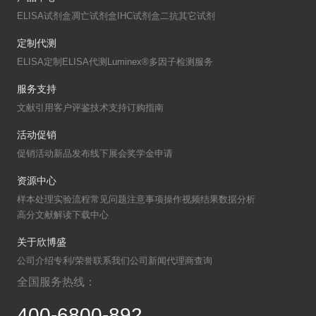
ELISA试剂盒
凋亡试剂盒
IHC试剂盒
二抗
其它试剂
定制代测
ELISA定制
ELISA代测
Luminex®多因子检测服务
服务支持
文献引用
客户评鉴
技术支持
订购指南
活动促销
促销活动
新品发布
线下展会
奖学金申请
资源中心
样本处理
实验流程
常见问题
注意事项
操作视频
结果数据分析
高分文献解读
下载中心
关于欣博盛
公司介绍
专利/荣誉
联系我们
公司新闻
代理商查询
全国服务热线：
400-6800-892