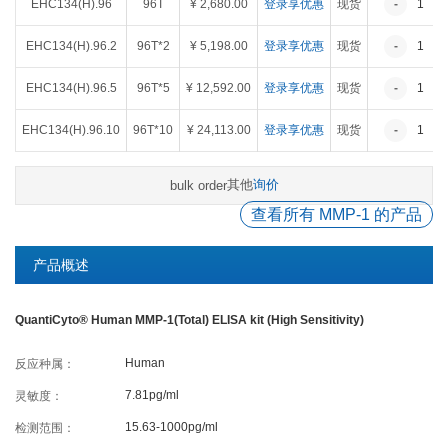
EHC134(H).96
96T
¥ 2,680.00
登录享优惠
现货
-
1
癌症生物学
表观遗传学
代谢生物学
发育生物学
EHC134(H).96.2
96T*2
¥ 5,198.00
登录享优惠
现货
-
1
干细胞与再生医学
免疫学
微生物学
神经科学
细胞生物学
心血管生物学
信号转导
EHC134(H).96.5
96T*5
¥ 12,592.00
登录享优惠
现货
-
1
EHC134(H).96.10
96T*10
¥ 24,113.00
登录享优惠
现货
-
1
定制代测
其他
询价
bulk order
ELISA定制
ELISA代测
查看所有 MMP-1 的产品
Luminex®多因子检测服务
产品概述
文献引用
QuantiCyto® Human MMP-1(Total) ELISA kit (High Sensitivity)
活动促销
Human
反应种属：
7.81pg/ml
灵敏度：
促销活动
新品发布
15.63-1000pg/ml
检测范围：