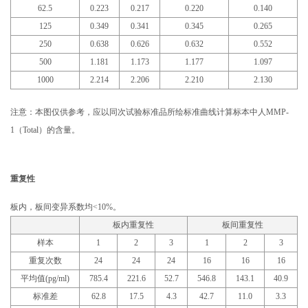
62.5
0.223
0.217
0.220
0.140
125
0.349
0.341
0.345
0.265
250
0.638
0.626
0.632
0.552
500
1.181
1.173
1.177
1.097
1000
2.214
2.206
2.210
2.130
注意：本图仅供参考，应以同次试验标准品所绘标准曲线计算标本中人MMP-
1（Total）的含量。
重复性
板内，板间变异系数均<10%。
板内重复性
板间重复性
样本
1
2
3
1
2
3
重复次数
24
24
24
16
16
16
平均值(pg/ml)
785.4
221.6
52.7
546.8
143.1
40.9
标准差
62.8
17.5
4.3
42.7
11.0
3.3