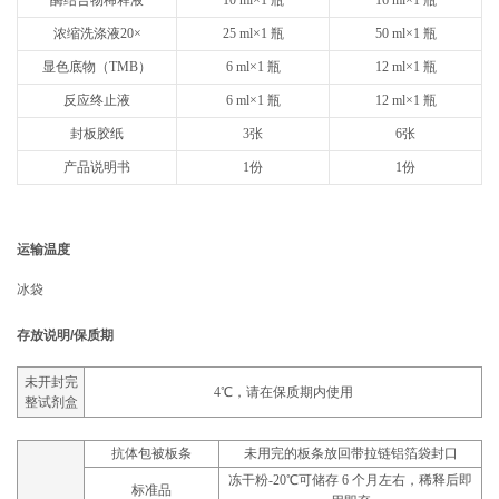
浓缩洗涤液20×
25 ml×1 瓶
50 ml×1 瓶
显色底物（TMB）
6 ml×1 瓶
12 ml×1 瓶
反应终止液
6 ml×1 瓶
12 ml×1 瓶
封板胶纸
3张
6张
产品说明书
1份
1份
运输温度
冰袋
存放说明/保质期
未开封完
4℃，请在保质期内使用
整试剂盒
抗体包被板条
未用完的板条放回带拉链铝箔袋封口
冻干粉-20℃可储存 6 个月左右，稀释后即
标准品