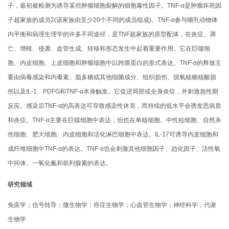
子，最初被检测为诱导某些肿瘤细胞裂解的细胞毒性因子。TNF-α是肿瘤坏死因
子超家族的成员2(该家族由至少20个不同的成员组成)。TNF-α参与哺乳动物体
内平衡和病理生理学的许多不同途径，是TNF超家族的原型配体，在炎症、凋
亡、增殖、侵袭、血管生成、转移和形态发生中起着重要作用。它在巨噬细
胞、内皮细胞、上皮细胞和肿瘤细胞中以跨膜蛋白的形式表达。TNF-α的释放主
要由病毒感染和内毒素、脂多糖或其他细菌成分、组织损伤、脱氧核糖核酸损
伤以及IL-1、PDFG和TNF-α本身触发。它促进局部或全身炎症，并刺激急性期
反应。感染后TNF-α的高表达可导致感染性休克，而持续的低水平会诱发恶病质
和炎症。TNF-α主要在巨噬细胞中表达，但也在单核细胞、中性粒细胞、自然杀
伤细胞、肥大细胞、内皮细胞和活化淋巴细胞中表达。IL-17可诱导内皮细胞和
成纤维细胞中TNF-α的表达。TNF-α也会刺激其他细胞因子、趋化因子、活性氧
中间体、一氧化氮和前列腺素的表达。
研究领域
免疫学；信号转导；微生物学；癌症生物学；心血管生物学；神经科学；代谢
生物学