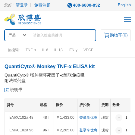
您好！
请登录
丨
免费注册
400-6800-892
English
购物车(
0
)
产品
热搜词:
TNF-α
IL-6
IL-1β
IFN-γ
VEGF
QuantiCyto® Monkey TNF-α ELISA kit
产品中心
QuantiCyto® 猴肿瘤坏死因子-α酶联免疫吸
附法试剂盒
产品类型
说明书
ELISA试剂盒
凋亡试剂盒
IHC试剂盒
二抗
QuantiCyto®ELISA
货号
规格
报价
折扣价
货期
数量
其它试剂
QuantiCyto®ELISA(高敏)
QuikCyto®ELISA(快检)
EMKC102a.48
48T
¥ 1,433.00
登录享优惠
现货
-
1
+
QuantiCyto®ELISA(超敏)
研究领域
EMKC102a.96
96T
¥ 2,205.00
登录享优惠
现货
-
1
+