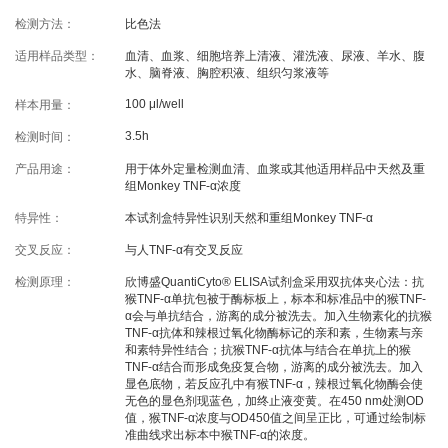
线下展会
奖学金申请
检测方法：
比色法
适用样品类型：
血清、血浆、细胞培养上清液、灌洗液、尿液、羊水、腹
水、脑脊液、胸腔积液、组织匀浆液等
服务支持
100 μl/well
样本用量：
3.5h
检测时间：
文献引用
客户评鉴
产品用途：
用于体外定量检测血清、血浆或其他适用样品中天然及重
技术支持
订购指南
组Monkey TNF-α浓度
特异性：
本试剂盒特异性识别天然和重组Monkey TNF-α
资源中心
交叉反应：
与人TNF-α有交叉反应
检测原理：
欣博盛QuantiCyto® ELISA试剂盒采用双抗体夹心法：抗
猴TNF-α单抗包被于酶标板上，标本和标准品中的猴TNF-
样本处理
实验流程
α会与单抗结合，游离的成分被洗去。加入生物素化的抗猴
TNF-α抗体和辣根过氧化物酶标记的亲和素，生物素与亲
常见问题
注意事项
和素特异性结合；抗猴TNF-α抗体与结合在单抗上的猴
TNF-α结合而形成免疫复合物，游离的成分被洗去。加入
操作视频
结果数据分析
显色底物，若反应孔中有猴TNF-α，辣根过氧化物酶会使
无色的显色剂现蓝色，加终止液变黄。在450 nm处测OD
高分文献解读
下载中心
值，猴TNF-α浓度与OD450值之间呈正比，可通过绘制标
准曲线求出标本中猴TNF-α的浓度。