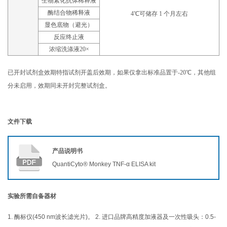
生物素化抗体稀释液
酶结合物稀释液
4℃可储存 1 个月左右
显色底物（避光）
反应终止液
浓缩洗涤液20×
已开封试剂盒效期特指试剂开盖后效期，如果仅拿出标准品置于-20℃，其他组
分未启用，效期同未开封完整试剂盒。
文件下载
产品说明书
QuantiCyto® Monkey TNF-α ELISA kit
实验所需自备器材
1. 酶标仪(450 nm波长滤光片)。 2. 进口品牌高精度加液器及一次性吸头：0.5-