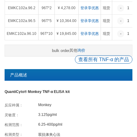
癌症生物学
表观遗传学
代谢生物学
发育生物学
EMKC102a.96.2
96T*2
¥ 4,278.00
登录享优惠
现货
-
1
+
干细胞与再生医学
免疫学
微生物学
神经科学
EMKC102a.96.5
96T*5
¥ 10,364.00
登录享优惠
现货
-
1
+
细胞生物学
心血管生物学
信号转导
EMKC102a.96.10
96T*10
¥ 19,845.00
登录享优惠
现货
-
1
+
定制代测
其他
询价
bulk order
查看所有 TNF-α 的产品
ELISA定制
ELISA代测
Luminex®多因子检测服务
产品概述
QuantiCyto® Monkey TNF-α ELISA kit
文献引用
Monkey
反应种属：
活动促销
3.125pg/ml
灵敏度：
6.25-400pg/ml
检测范围：
促销活动
新品发布
检测类型：
双抗体夹心法