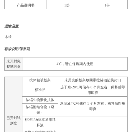
产品说明书
1份
1份
运输温度
冰袋
存放说明/保质期
未开封完
4℃，请在保质期内使用
整试剂盒
抗体包被板条
未用完的板条放回带拉链铝箔袋封口
冻干粉-20℃可储存 6 个月左右，稀释后即
标准品
用即弃
浓缩生物素化抗体
浓缩液4℃可储存 1 个月左右，稀释后即用
浓缩酶结合物（避
即弃
光）
已开封试
标准品&标本通用稀
剂盒
释液