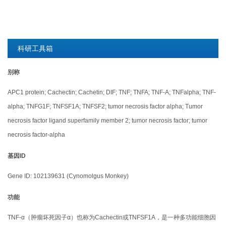
科研工具箱
别称
APC1 protein; Cachectin; Cachetin; DIF; TNF; TNFA; TNF-A; TNFalpha; TNF-
alpha; TNFG1F; TNFSF1A; TNFSF2; tumor necrosis factor alpha; Tumor
necrosis factor ligand superfamily member 2; tumor necrosis factor; tumor
necrosis factor-alpha
基因ID
Gene ID: 102139631 (Cynomolgus Monkey)
功能
TNF-α（肿瘤坏死因子α）也称为Cachectin或TNFSF1A，是一种多功能细胞因