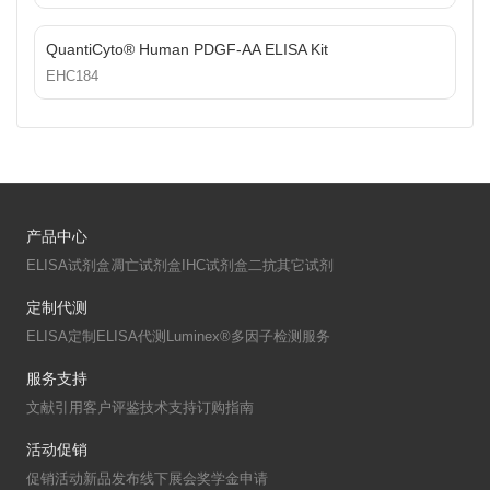
QuantiCyto® Human PDGF-AA ELISA Kit
EHC184
产品中心
ELISA试剂盒
凋亡试剂盒
IHC试剂盒
二抗
其它试剂
定制代测
ELISA定制
ELISA代测
Luminex®多因子检测服务
服务支持
文献引用
客户评鉴
技术支持
订购指南
活动促销
促销活动
新品发布
线下展会
奖学金申请