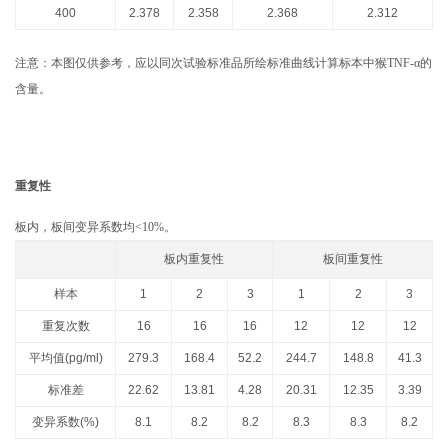
400
2.378
2.358
2.368
2.312
注意：本图仅供参考，应以同次试验标准品所绘标准曲线计算标本中猴TNF-α的
含量。
重复性
板内，板间变异系数均<10%。
板内重复性
板间重复性
样本
1
2
3
1
2
3
重复次数
16
16
16
12
12
12
平均值(pg/ml)
279.3
168.4
52.2
244.7
148.8
41.3
标准差
22.62
13.81
4.28
20.31
12.35
3.39
变异系数(%)
8.1
8.2
8.2
8.3
8.3
8.2