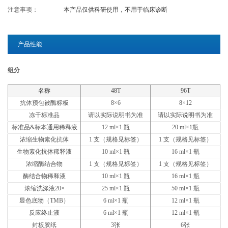
注意事项：
本产品仅供科研使用，不用于临床诊断
关于欣博盛
产品性能
公司介绍
专利/荣誉
联系我们
公司新闻
组分
代理商查询
名称
48T
96T
抗体预包被酶标板
8×6
8×12
冻干标准品
请以实际说明书为准
请以实际说明书为准
标准品&标本通用稀释液
12 ml×1 瓶
20 ml×1瓶
浓缩生物素化抗体
1 支（规格见标签）
1 支（规格见标签）
生物素化抗体稀释液
10 ml×1 瓶
16 ml×1 瓶
浓缩酶结合物
1 支（规格见标签）
1 支（规格见标签）
酶结合物稀释液
10 ml×1 瓶
16 ml×1 瓶
浓缩洗涤液20×
25 ml×1 瓶
50 ml×1 瓶
显色底物（TMB）
6 ml×1 瓶
12 ml×1 瓶
反应终止液
6 ml×1 瓶
12 ml×1 瓶
封板胶纸
3张
6张