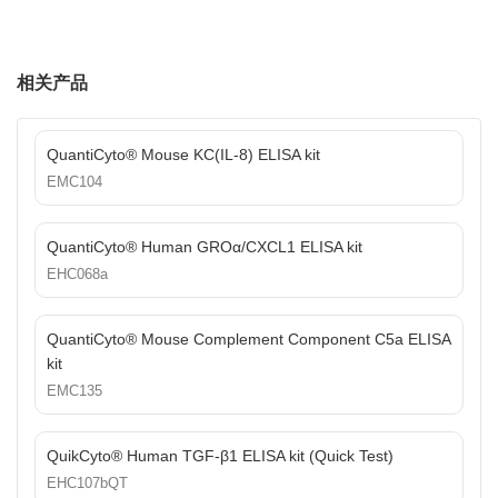
相关产品
QuantiCyto® Mouse KC(IL-8) ELISA kit
EMC104
QuantiCyto® Human GROα/CXCL1 ELISA kit
EHC068a
QuantiCyto® Mouse Complement Component C5a ELISA
kit
EMC135
QuikCyto® Human TGF-β1 ELISA kit (Quick Test)
EHC107bQT