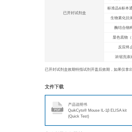
显色底物（TMB）
反应终止液
封板胶纸
产品说明书
运输温度
冰袋
存放说明/保质期
未开封完整试剂盒