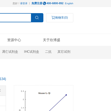
免费注册
您好！
请登录
丨
服务支持
资源中心
ELISA试剂盒
凋亡试剂盒
IHC试剂盒
操作视频
线下展会
技术支持
公司新闻
Luminex®多因子
研究领域
结果数据分析
奖学金申请
订购指南
代理商查询
高分文献解读
检测服务
癌症生物学
表观遗传学
代谢生物学
发育生物学
干细胞与再生医学
免疫学
文献引用
(
134
)
说明书
微生物学
神经科学