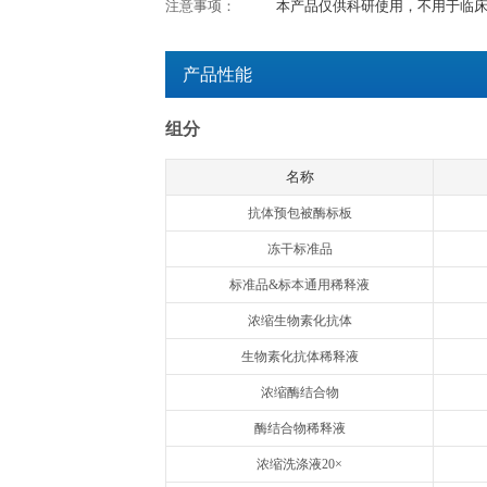
检测时间：
2h
产品用途：
用于体外定量检测血
特异性：
本试剂盒特异性识别天
交叉反应：
与以下细胞因子无明显交叉反应：
4, IL-6, TNF-ɑ; Hu
检测原理：
欣博盛QuikCy
和标准品中的小鼠I
氧化物酶标记的亲和
合而形成免疫复合
会使无色的显色剂现
比，可通过绘制标
注意事项：
本产品仅供科研使
产品性能