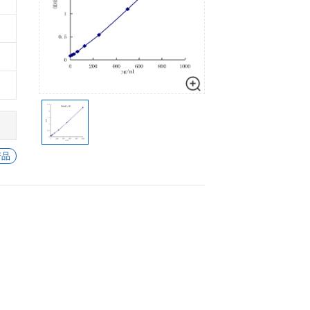
细胞生物学
心血管生物
数量
加入购物车
信号转导
-
+
1
加入
-
+
1
加入
-
+
1
加入
-
+
1
加入
-
+
1
加入
查看所有 IL-1β(QT) 的产品