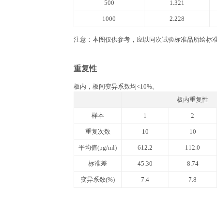
文件下载
产品说明书
QuikCyto® Mouse IL-
(Quick Test)
实验所需自备器材
1. 酶标仪(450 nm波长滤光片)。 2. 进口
37 ℃恒温箱, 双蒸水或去离子水，
相关数据
标准曲线