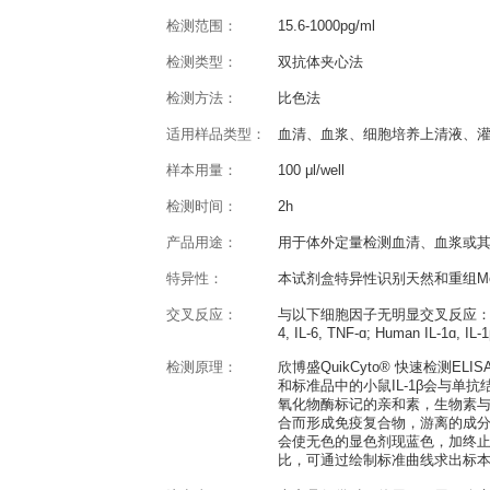
产品概述
QuikCyto® Mouse IL-1β E
反应种属：
Mouse
灵敏度：
7.8pg/ml
检测范围：
15.6-1000pg/ml
检测类型：
双抗体夹心法
检测方法：
比色法
适用样品类型：
血清、血浆、细胞
样本用量：
100 μl/well