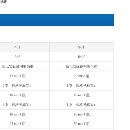
清、血浆或其他适用样品中天然及重组Mouse IL-1β浓度
然和重组Mouse IL-1β
Mouse IL-1ɑ, IL-2, IL-3, IL-4, IL-6, TNF-ɑ; Rat IL-1ɑ
man IL-1ɑ, IL-1β, IL-2, IL-4, IL-6, TNF-ɑ, IFN-γ
to® 快速检测ELISA试剂盒采用双抗体夹心法：抗小鼠IL-1β单
L-1β会与单抗结合，游离的成分被洗去。加入生物素化的抗小鼠I
素，生物素与亲和素特异性结合；抗小鼠IL-1β抗体与结合在单抗
物，游离的成分被洗去。加入显色底物，若反应孔中有小鼠IL-
蓝色，加终止液变黄。在450 nm处测OD值，小鼠IL-1β浓度
准曲线求出标本中小鼠IL-1β的浓度。
用，不用于临床诊断