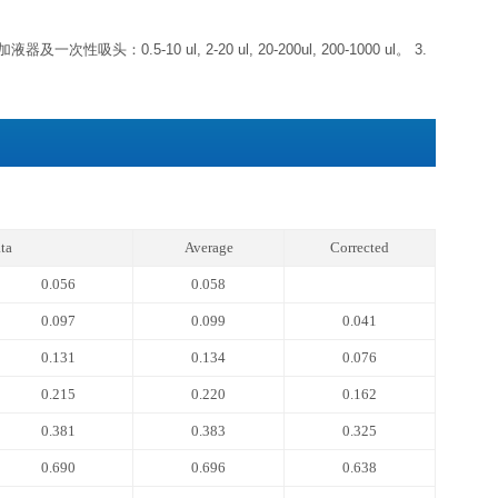
标准品
冻干粉-20℃可储存 6 个月左
浓缩生物素化抗体
浓缩液4℃可储存 1 个月左
浓缩酶结合物（避光）
标准品&标本通用稀释液
生物素化抗体稀释液
酶结合物稀释液
4℃可储存 1 个
显色底物（避光）
反应终止液
浓缩洗涤液20×
期，如果仅拿出标准品置于-20℃，其他组分未启用，效期同