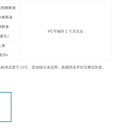
6 ml×1 瓶
12
6 ml×1 瓶
12
3张
1份
4℃，请在保质期内使用
抗体包被板条
未用完的板条放回带拉链