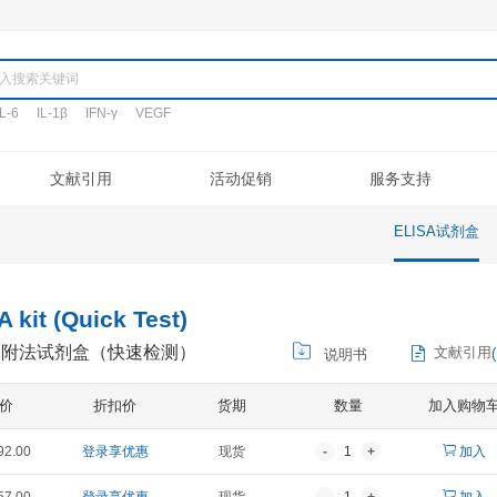
产品
TNF-α
IL-6
IL-1β
IFN-γ
VEGF
搜词:
定制代测
文献引用
活动促销
验流程
促销活动
文献引用
公司介绍
ELISA定制
常见问题
专利/荣誉
新品发布
客户评鉴
注意事项
ELISA代测
联系我们
凋亡试剂盒
IHC试剂盒
二抗
其它试剂
1β ELISA kit (Quick Test)
介素-1β酶联免疫吸附法试剂盒（快速检测）