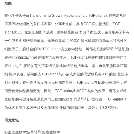
功能
转化生长因子α(Transforming Growth Factor alpha，TGF-alpha), 最初是从原
癌基因转化细胞的条件培养基中分离出来的，具有EGF 样生物活性。TGF-
alpha为EGF家族细胞因子成员，以跨膜蛋白前体 分子而合成，在其胞外区具有
一个或多个EGF结构单元。这些跨膜蛋 白经蛋白酶水解切割而释放出可溶性的
细胞因子。膜结合的ProTGF- alpha具生物学活性，可能在细胞黏附和邻近细胞
并列分泌(juxtacrine) 刺激方面发挥作用。TGF-alpha在肿瘤和转化细胞中广泛
表达，也在 胚胎发育的正常组织及成体组织包括垂体、脑、角化细胞以及巨噬
细 胞中表达。成熟的人TGF-alpha与小鼠或大鼠的同源物具有93%的氨 基酸序
列相似性，在生物学效应方面无种属差异性。TGF-alpha与 EGF受体结合，进
而活化受体酪氨酸激酶。因此，TGF-alpha具有EGF 类似的效应，可作为成纤
维细胞的有丝分裂原以及体内上皮细胞发育 的诱导剂。据报道，TGF-alpha作
为体内血管生成因子以及角质细胞 迁移的刺激因子，其效力比EGF更强。
研究领域
心血管生物学;信号转导;癌症生物学