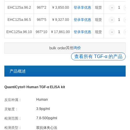
癌症生物学
表观遗传学
代谢生物学
发育生物学
EHC125a.96.2
96T*2
¥ 3,850.00
登录享优惠
现货
-
1
+
干细胞与再生医学
免疫学
微生物学
神经科学
EHC125a.96.5
96T*5
¥ 9,327.00
登录享优惠
现货
-
1
+
细胞生物学
心血管生物学
信号转导
EHC125a.96.10
96T*10
¥ 17,861.00
登录享优惠
现货
-
1
+
定制代测
其他
询价
bulk order
查看所有 TGF-α 的产品
ELISA定制
ELISA代测
Luminex®多因子检测服务
产品概述
QuantiCyto® Human TGF-α ELISA kit
文献引用
Human
反应种属：
活动促销
3.9pg/ml
灵敏度：
7.8-500pg/ml
检测范围：
促销活动
新品发布
检测类型：
双抗体夹心法