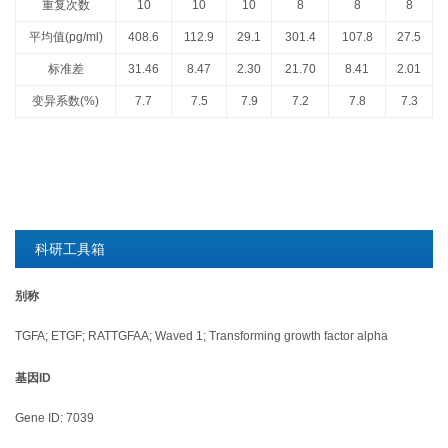
重复次数
10
10
10
8
8
8
平均值(pg/ml)
408.6
112.9
29.1
301.4
107.8
27.5
标准差
31.46
8.47
2.30
21.70
8.41
2.01
变异系数(%)
7.7
7.5
7.9
7.2
7.8
7.3
科研工具箱
别称
TGFA; ETGF; RATTGFAA; Waved 1; Transforming growth factor alpha
基因ID
Gene ID: 7039