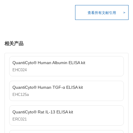
查看所有文献引用
相关产品
QuantiCyto® Human Albumin ELISA kit
EHC024
QuantiCyto® Human TGF-α ELISA kit
EHC125a
QuantiCyto® Rat IL-13 ELISA kit
ERC021