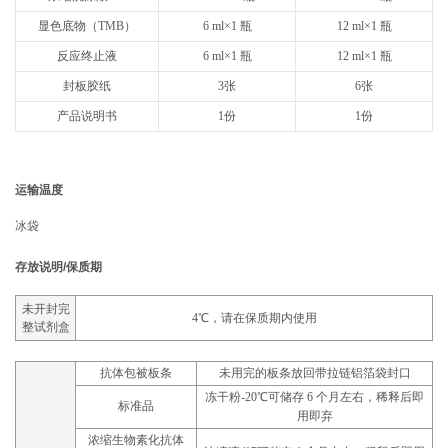
显色底物（TMB）
6 ml×1 瓶
12 ml×1 瓶
反应终止液
6 ml×1 瓶
12 ml×1 瓶
封板胶纸
3张
6张
产品说明书
1份
1份
运输温度
冰袋
存放说明/保质期
未开封完
4℃，请在保质期内使用
整试剂盒
抗体包被板条
未用完的板条放回带拉链铝箔袋封口
冻干粉-20℃可储存 6 个月左右，稀释后即
标准品
用即弃
浓缩生物素化抗体