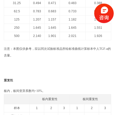
31.25
0.494
0.471
0.483
0.388
62.5
0.783
0.683
0.733
0.639
125
1.207
1.157
1.182
1.088
250
1.645
1.645
1.645
1.551
500
2.140
1.901
2.021
1.926
注意：本图仅供参考，应以同次试验标准品所绘标准曲线计算标本中人TGF-α的
含量。
重复性
板内，板间变异系数均<10%。
板内重复性
板间重复性
样本
1
2
3
1
2
3