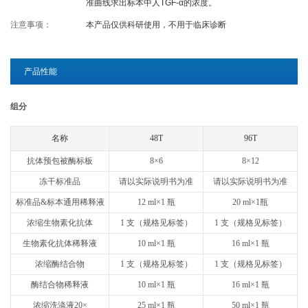
准曲线求出标本中人TGF-α的浓度。
关于欣博盛
注意事项：
本产品仅供科研使用，不用于临床诊断
公司介绍
专利/荣誉
产品性能
联系我们
公司新闻
组分
代理商查询
名称
48T
96T
抗体预包被酶标板
8×6
8×12
冻干标准品
请以实际说明书为准
请以实际说明书为准
标准品&标本通用稀释液
12 ml×1 瓶
20 ml×1瓶
浓缩生物素化抗体
1 支（规格见标签）
1 支（规格见标签）
生物素化抗体稀释液
10 ml×1 瓶
16 ml×1 瓶
浓缩酶结合物
1 支（规格见标签）
1 支（规格见标签）
酶结合物稀释液
10 ml×1 瓶
16 ml×1 瓶
浓缩洗涤液20×
25 ml×1 瓶
50 ml×1 瓶