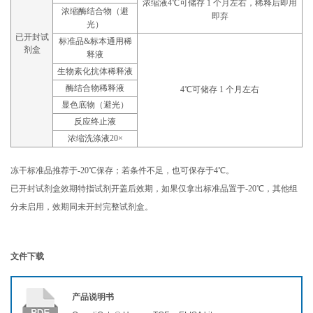
浓缩液4℃可储存 1 个月左右，稀释后即用
浓缩酶结合物（避
即弃
光）
已开封试
标准品&标本通用稀
剂盒
释液
生物素化抗体稀释液
酶结合物稀释液
4℃可储存 1 个月左右
显色底物（避光）
反应终止液
浓缩洗涤液20×
冻干标准品推荐于-20℃保存；若条件不足，也可保存于4℃。
已开封试剂盒效期特指试剂开盖后效期，如果仅拿出标准品置于-20℃，其他组
分未启用，效期同未开封完整试剂盒。
文件下载
产品说明书