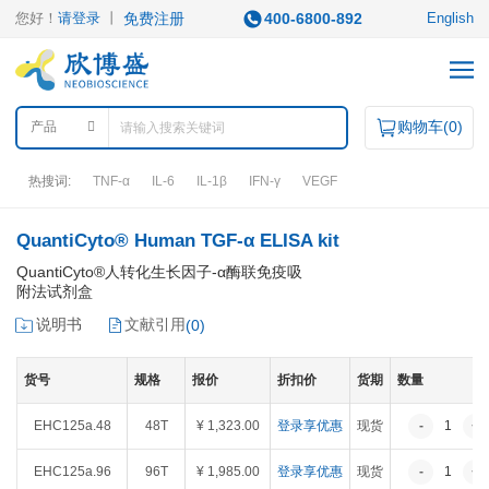
您好！
请登录
丨
免费注册
400-6800-892
English
购物车(
0
)
产品
热搜词:
TNF-α
IL-6
IL-1β
IFN-γ
VEGF
QuantiCyto® Human TGF-α ELISA kit
产品中心
QuantiCyto®人转化生长因子-α酶联免疫吸
附法试剂盒
产品类型
说明书
文献引用
(
0
)
ELISA试剂盒
凋亡试剂盒
IHC试剂盒
二抗
QuantiCyto®ELISA
货号
规格
报价
折扣价
货期
数量
其它试剂
QuantiCyto®ELISA(高敏)
QuikCyto®ELISA(快检)
EHC125a.48
48T
¥ 1,323.00
登录享优惠
现货
-
1
+
QuantiCyto®ELISA(超敏)
研究领域
EHC125a.96
96T
¥ 1,985.00
登录享优惠
现货
-
1
+