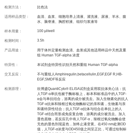
线下展会
奖学金申请
检测方法：
比色法
适用样品类型：
血清、血浆、细胞培养上清液、灌洗液、尿液、羊水、腹
水、脑脊液、胸腔积液、组织匀浆液等
服务支持
100 μl/well
样本用量：
3.5h
检测时间：
文献引用
客户评鉴
产品用途：
用于体外定量检测血清、血浆或其他适用样品中天然及重
技术支持
订购指南
组 Human TGF-alpha 浓度
特异性：
本试剂盒特异性识别天然和重组 Human TGF-alpha
资源中心
交叉反应：
不与重组人Amphiregulin,betacellulin,EGF,EGF R,HB-
EGF,SMDF等反应
检测原理：
欣博盛QuantiCyto® ELISA试剂盒采用双抗体夹心法：抗
样本处理
实验流程
人TGF-α单抗包被于酶标板上，标本和标准品中的人TGF-
α会与单抗结合，游离的成分被洗去。加入生物素化的抗人
常见问题
注意事项
TGF-α抗体和辣根过氧化物酶标记的亲和素，生物素与亲
和素特异性结合；抗人TGF-α抗体与结合在单抗上的人
操作视频
结果数据分析
TGF-α结合而形成免疫复合物，游离的成分被洗去。加入
显色底物，若反应孔中有人TGF-α，辣根过氧化物酶会使
高分文献解读
下载中心
无色的显色剂现蓝色，加终止液变黄。在450 nm处测OD
值，人TGF-α浓度与OD450值之间呈正比，可通过绘制标