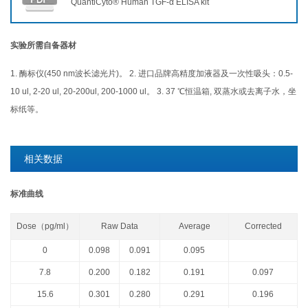
QuantiCyto® Human TGF-α ELISA kit
实验所需自备器材
1. 酶标仪(450 nm波长滤光片)。 2. 进口品牌高精度加液器及一次性吸头：0.5-
10 ul, 2-20 ul, 20-200ul, 200-1000 ul。 3. 37 ℃恒温箱, 双蒸水或去离子水，坐
标纸等。
相关数据
标准曲线
Dose（pg/ml）
Raw Data
Average
Corrected
0
0.098
0.091
0.095
7.8
0.200
0.182
0.191
0.097
15.6
0.301
0.280
0.291
0.196