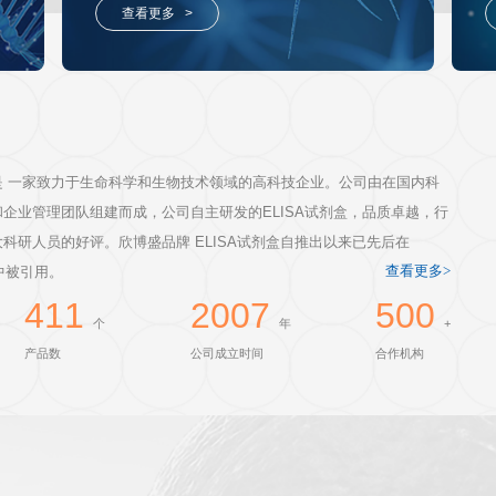
奖学金申请
ELISA代测服务
可定制；
19年专业ELISA代测经验，检
定指标！
检测速度快，结果真实可靠！