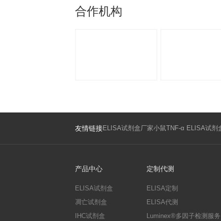
免疫学
资讯中心
欣博盛新品推荐｜Human IL-18BP（人白细胞介素18结合蛋白）试剂盒
欣博盛新品推荐｜Human Amyloid beta / Aβ / beta-amyloid (1-40) （人β-淀粉样蛋白(1-40)）试剂盒