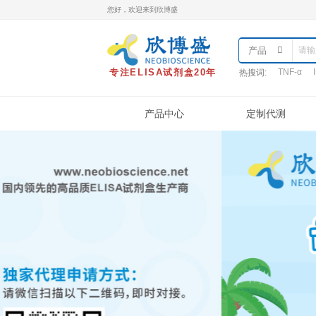
您好，欢迎来到欣博盛
专注ELISA试剂盒20年
热
产品中心
产品类型
样本处理
实
ELISA试剂盒
QuantiCyto®ELISA
QuantiCyto®ELISA(高敏)
QuikCyto®ELISA(快检)