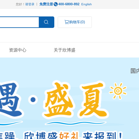
免费注册
您好！
请登录
丨
服务支持
资源中心
操作视频
线下展会
技术支持
公司新闻
Luminex®多因子
研究领域
结果数据分析
奖学金申请
订购指南
代理商查询
高分文献解读
检测服务
癌症生物学
表观遗传学
代谢生物学
发育生物学
干细胞与再生医学
免疫学
微生物学
神经科学