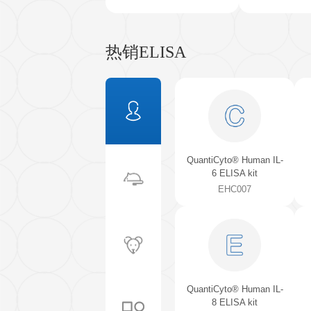
QuantiCyto® Mouse
NGAL/Lipocalin-2 ELISA kit
EMC151
热销ELISA