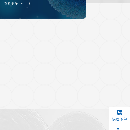
高分文献解读
样本
Luminex®多因子检测服务
测样本类型广泛；
高通量，高速度，灵活性高，灵
为您提供一致、高质量的实验结