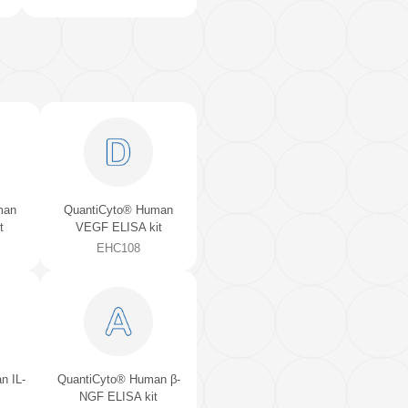
QuantiCyto® Rat IFN-γ
QuikCyto® Human IFN
ELISA kit (High Sensitivity)
ELISA kit (Quick Test
ERC101g(H)
EHC144aQT