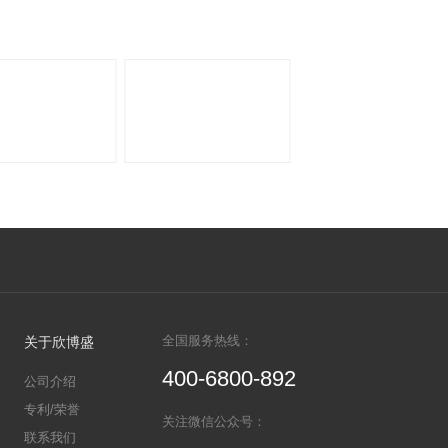
细胞生物学
心
促销活动
公
礼遇盛夏——盛夏科研不焦躁，欣博盛好礼来报到！
双十一狂欢季 欣博盛ELISA试
2025-10-30
盛好礼来报到！购买
获赠相应礼品。活动时
26EKQ3，福利叠加：
购欣博盛试剂盒, 赠GeneTex