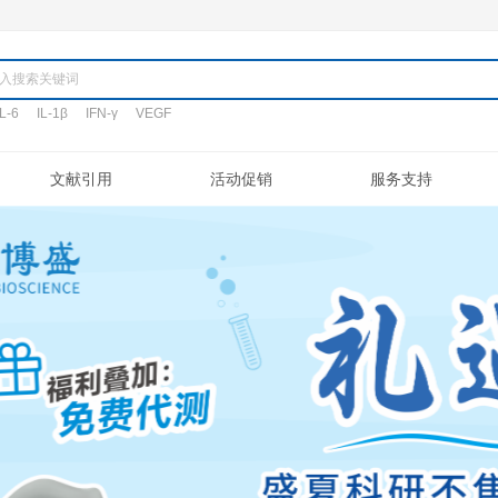
产品
TNF-α
IL-6
IL-1β
IFN-γ
VEGF
搜词:
定制代测
文献引用
活动促销
验流程
促销活动
文献引用
公司介绍
ELISA定制
常见问题
专利/荣誉
新品发布
客户评鉴
注意事项
ELISA代测
联系我们
凋亡试剂盒
IHC试剂盒
二抗
其它试剂