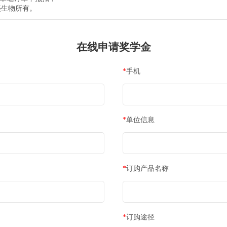
购物金
京东卡/天猫卡
京东卡/天猫卡
 京东卡/天猫卡
 京东卡/天猫卡
 京东卡/天猫卡
文章影响因子（IF）以申请时该期刊的数据为准；
仅限一人申请，申请人应为第一作者或通讯作者，不支持他人
要提供文献中文简介，方可领取奖励；申请奖励即表示同意授
请文章总数不能多于
两年内
购买试剂盒的总数
；
ISA试剂盒时从单笔订单中抵扣；
决定权归欣博盛生物所有。