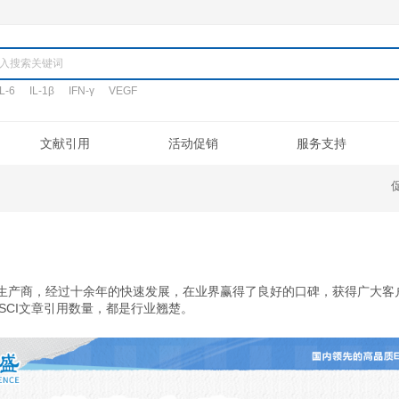
产品
TNF-α
IL-6
IL-1β
IFN-γ
VEGF
搜词:
定制代测
文献引用
活动促销
验流程
促销活动
文献引用
公司介绍
ELISA定制
常见问题
专利/荣誉
新品发布
客户评鉴
注意事项
ELISA代测
联系我们
凋亡试剂盒
IHC试剂盒
二抗
其它试剂
ELISA试剂盒生产商，经过十余年的快速发展，在业界赢
影响因子还是SCI文章引用数量，都是行业翘楚。