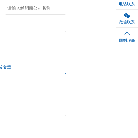
学金
机
位信息
购产品名称
购途径