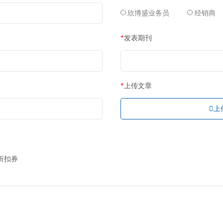
在线申请奖
*
手
*
单
*
订
*
订