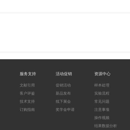
*
发
*
上
猫超市卡
折扣券