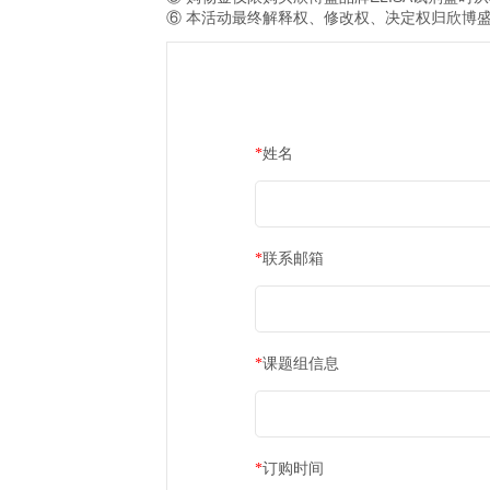
IF＜2
300 
2≤IF＜5
500 
5≤IF＜10
800 
10≤IF＜20
1200
20≤IF＜30
2000
IF≥30
3800
活动规则
① 申请文章需于2026年发表，
② 每篇文章仅限申请一次，且
③ 文章IF≥10时，申请人需
④
以96T试剂盒为单位计算，申
⑤ 购物金仅限购买欣博盛品牌EL
⑥ 本活动最终解释权、修改权、