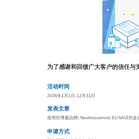
QuantiCyto®ELISA(超敏)
为了感谢和回馈广大客