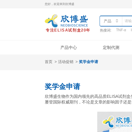
您好，欢迎来到欣博盛
专注ELISA试剂盒20年
热
产品中心
首页
活动促销
奖学金申请
产品类型
样本处理
实
ELISA试剂盒
QuantiCyto®ELISA
奖学金申请
QuantiCyto®ELISA(高敏)
欣博盛生物作为国内领先的高品质
QuikCyto®ELISA(快检)
屡登国际权威期刊，不论是文章的