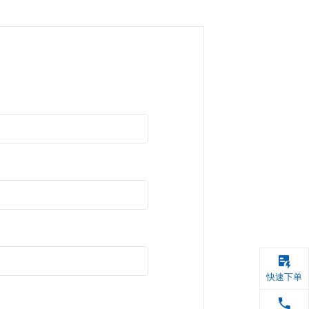
代领；
权欣博盛生物引用文章内容用于宣传推广；