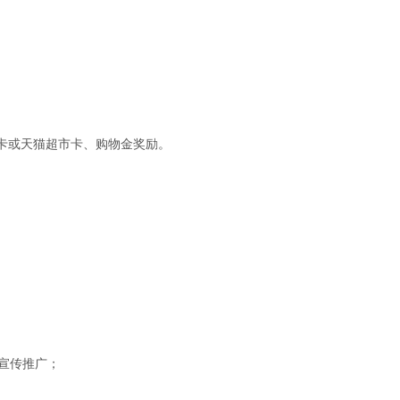
ience Technology Co, Ltd.”
请文章的影响因子(IF)发放京东卡或天猫超市卡、购物金奖励