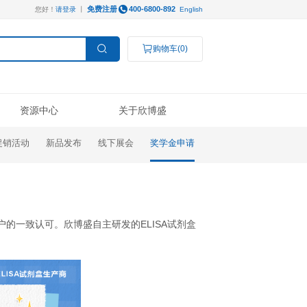
免费注册
您好！
请登录
丨
服务支持
资源中心
促销活动
新品发布
线下
操作视频
线下展会
技术支持
公司新闻
Luminex®多因子
研究领域
结果数据分析
奖学金申请
订购指南
代理商查询
高分文献解读
检测服务
癌症生物学
表观遗传学
代谢生物学
发育生物学
干细胞与再生医学
免疫学
得了良好的口碑，获得广大客户的一致认可。欣博盛自主研发
微生物学
神经科学