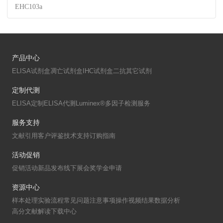
EHC103a
产品中心
ELISA试剂盒
凋亡试剂盒
IHC试剂盒
二抗
其它试剂
定制代测
ELISA定制
ELISA代测
Luminex®多因子检测服务
服务支持
文献引用
客户评鉴
技术支持
订购指南
活动促销
促销活动
新品发布
线下展会
奖学金申请
资源中心
样本处理
实验流程
常见问题
注意事项
操作视频
结果数据分析
高分文献解读
下载中心