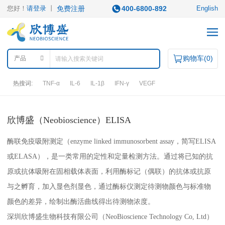
您好！
请登录
丨
免费注册
400-6800-892
English
购物车(
0
)
产品
热搜词:
TNF-α
IL-6
IL-1β
IFN-γ
VEGF
产品中心
欣博盛（Neobioscience）ELISA
酶联免疫吸附测定（enzyme linked immunosorbent assay，简写ELISA
产品类型
或ELASA），是一类常用的定性和定量检测方法。通过将已知的抗
ELISA试剂盒
凋亡试剂盒
IHC试剂盒
二抗
原或抗体吸附在固相载体表面，利用酶标记（偶联）的抗体或抗原
QuantiCyto®ELISA
其它试剂
QuantiCyto®ELISA(高敏)
与之孵育，加入显色剂显色，通过酶标仪测定待测物颜色与标准物
QuikCyto®ELISA(快检)
颜色的差异，绘制出酶活曲线得出待测物浓度。
QuantiCyto®ELISA(超敏)
研究领域
深圳欣博盛生物科技有限公司（NeoBioscience Technology Co, Ltd）