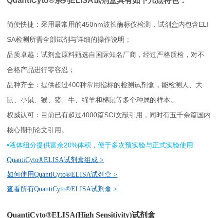
QuantiCyto®系列ELISA试剂盒具有如下几点特色：
线下展会
奖学金申请
简便快捷：采用最常用的450nm波长酶标仪检测，试剂盒内包含ELI
服务支持
SA检测所需全部试剂与详细的操作说明；
品质卓越：试剂盒原料甄选自国际知名厂商，经过严格质检，对不
文献引用
客户评鉴
合格产品进行零容忍；
品种齐全：提供超过400种常用指标的检测试剂盒，能检测人、大
技术支持
订购指南
鼠、小鼠、猴、猪、牛、绵羊和棉鼠等多个种属的样本。
权威认可：目前已有超过4000篇SCI文献引用，同时有五千余篇国内
资源中心
核心期刊论文引用。
•液体组分提供富余20%体积，便于多次预实验与正式实验使用
样本处理
实验流程
QuantiCyto®ELISA试剂盒组成 >
常见问题
注意事项
如何使用
QuantiCyto®ELISA试剂盒 >
操作视频
结果数据分析
查看所有
QuantiCyto®ELISA试剂盒 >
高分文献解读
下载中心
QuantiCyto®ELISA(High Sensitivity)试剂盒