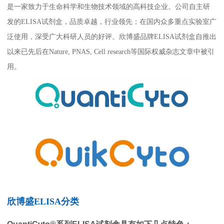
是一家致力于生命科学和生物技术领域的高科技企业。公司自主研
癌症生物学
表观遗传学
代谢生物学
发育生物学
发的ELISA试剂盒，品质卓越，行业领先；在国内众多重点实验室广
干细胞与再生医学
免疫学
微生物学
神经科学
泛使用，深受广大科研人员的好评。欣博盛品牌ELISA试剂盒自推出
细胞生物学
心血管生物学
信号转导
以来已先后在Nature, PNAS, Cell research等国际权威杂志文章中被引
用。
定制代测
ELISA定制
ELISA代测
Luminex®多因子检测服务
文献引用
活动促销
欣博盛ELISA分类
促销活动
新品发布