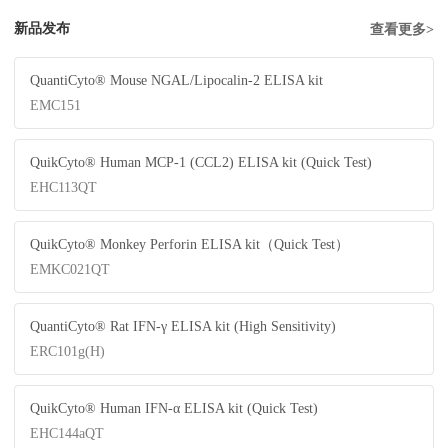
新品发布
查看更多>
QuantiCyto® Mouse NGAL/Lipocalin-2 ELISA kit
EMC151
QuikCyto® Human MCP-1 (CCL2) ELISA kit (Quick Test)
EHC113QT
QuikCyto® Monkey Perforin ELISA kit（Quick Test）
EMKC021QT
QuantiCyto® Rat IFN-γ ELISA kit (High Sensitivity)
ERC101g(H)
QuikCyto® Human IFN-α ELISA kit (Quick Test)
EHC144aQT