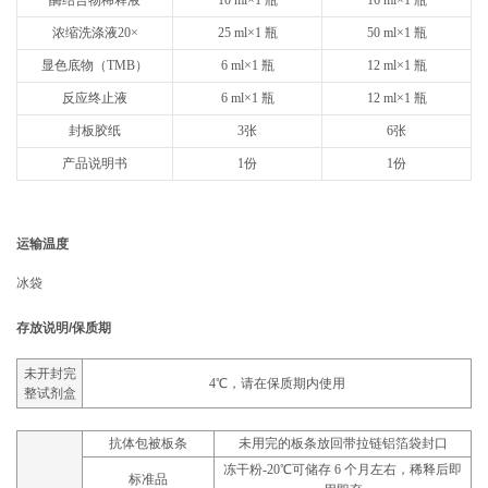
浓缩洗涤液20×
25 ml×1 瓶
50 ml×1 瓶
显色底物（TMB）
6 ml×1 瓶
12 ml×1 瓶
反应终止液
6 ml×1 瓶
12 ml×1 瓶
封板胶纸
3张
6张
产品说明书
1份
1份
运输温度
冰袋
存放说明/保质期
未开封完
4℃，请在保质期内使用
整试剂盒
抗体包被板条
未用完的板条放回带拉链铝箔袋封口
冻干粉-20℃可储存 6 个月左右，稀释后即
标准品