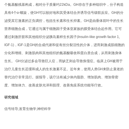
个氨基酸残基构成，相对分子质量约22kDa。GH存在于多种组织中，分子构造
具有4个α-螺旋，使GH可以较好地和其受体结合并诱导信号级联反应。GH的分
泌受其它激素的正负调控，包括生长素和生长抑素。GH是由垂体前叶中的生长
营养细胞合成，它通过与属于细胞因子受体亚家族的膜受体结合起作用。它可
通过刺激肝脏和其他组织分泌胰岛素样生长因子(Insulin-like growth factor 1,
IGF-1)，IGF-1是GH的合成代谢和促有丝分裂活性的介体，进而刺激成肌细胞的
分化和增殖、刺激肌肉和其他组织的氨基酸吸收和蛋白质合成，从而刺激身体
生长。 GH分泌过多会导致巨人症，而缺乏则会导致侏儒症。临床上GH被用于
治疗儿童生长迟缓和成人的生长激素不足。近年来，使用人类GH来防止衰老的
替代治疗非常流行。据报导，该疗法有减少体内脂肪、增加肌肉、增加骨密
度、增加体力、改善皮肤光泽和肌理、改善免疫系统功能等疗效。
研究领域
信号转导;发育生物学;神经科学