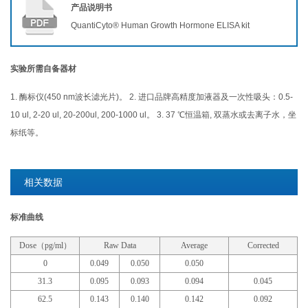
产品说明书
QuantiCyto® Human Growth Hormone ELISA kit
实验所需自备器材
1. 酶标仪(450 nm波长滤光片)。 2. 进口品牌高精度加液器及一次性吸头：0.5-
10 ul, 2-20 ul, 20-200ul, 200-1000 ul。 3. 37 ℃恒温箱, 双蒸水或去离子水，坐
标纸等。
相关数据
标准曲线
Dose（pg/ml）
Raw Data
Average
Corrected
0
0.049
0.050
0.050
31.3
0.095
0.093
0.094
0.045
62.5
0.143
0.140
0.142
0.092