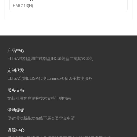
EMC113(H)
产品中心
ELISA试剂盒
凋亡试剂盒
IHC试剂盒
二抗
其它试剂
定制代测
ELISA定制
ELISA代测
Luminex®多因子检测服务
服务支持
文献引用
客户评鉴
技术支持
订购指南
活动促销
促销活动
新品发布
线下展会
奖学金申请
资源中心