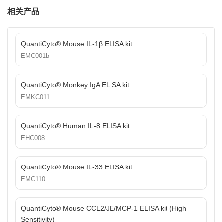
相关产品
QuantiCyto® Mouse IL-1β ELISA kit
EMC001b
QuantiCyto® Monkey IgA ELISA kit
EMKC011
QuantiCyto® Human IL-8 ELISA kit
EHC008
QuantiCyto® Mouse IL-33 ELISA kit
EMC110
QuantiCyto® Mouse CCL2/JE/MCP-1 ELISA kit (High
Sensitivity)