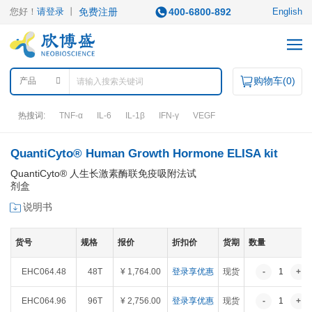
您好！
请登录
丨
免费注册
400-6800-892
English
购物车(
0
)
产品
热搜词:
TNF-α
IL-6
IL-1β
IFN-γ
VEGF
QuantiCyto® Human Growth Hormone ELISA kit
产品中心
QuantiCyto® 人生长激素酶联免疫吸附法试
剂盒
产品类型
说明书
ELISA试剂盒
凋亡试剂盒
IHC试剂盒
二抗
QuantiCyto®ELISA
货号
规格
报价
折扣价
货期
数量
其它试剂
QuantiCyto®ELISA(高敏)
QuikCyto®ELISA(快检)
EHC064.48
48T
¥ 1,764.00
登录享优惠
现货
-
1
+
QuantiCyto®ELISA(超敏)
研究领域
EHC064.96
96T
¥ 2,756.00
登录享优惠
现货
-
1
+