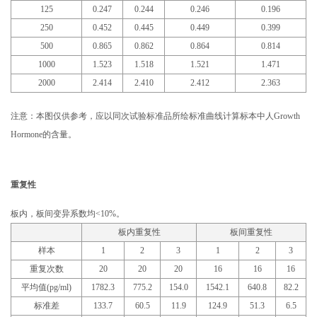
125
0.247
0.244
0.246
0.196
250
0.452
0.445
0.449
0.399
500
0.865
0.862
0.864
0.814
1000
1.523
1.518
1.521
1.471
2000
2.414
2.410
2.412
2.363
注意：本图仅供参考，应以同次试验标准品所绘标准曲线计算标本中人Growth
Hormone的含量。
重复性
板内，板间变异系数均<10%。
板内重复性
板间重复性
样本
1
2
3
1
2
3
重复次数
20
20
20
16
16
16
平均值(pg/ml)
1782.3
775.2
154.0
1542.1
640.8
82.2
标准差
133.7
60.5
11.9
124.9
51.3
6.5