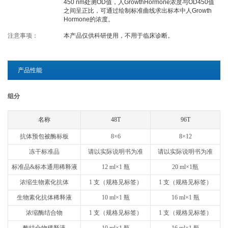
450 nm处测OD值，人GrowthHormone浓度与OD450值
之间呈正比，可通过绘制标准曲线求出标本中人Growth
关于欣博盛
Hormone的浓度。
注意事项：
本产品仅供科研使用，不用于临床诊断。
公司介绍
专利/荣誉
联系我们
公司新闻
产品性能
代理商查询
组分
名称
48T
96T
抗体预包被酶标板
8×6
8×12
冻干标准品
请以实际说明书为准
请以实际说明书为准
标准品&标本通用稀释液
12 ml×1 瓶
20 ml×1瓶
浓缩生物素化抗体
1 支（规格见标签）
1 支（规格见标签）
生物素化抗体稀释液
10 ml×1 瓶
16 ml×1 瓶
浓缩酶结合物
1 支（规格见标签）
1 支（规格见标签）
酶结合物稀释液
10 ml×1 瓶
16 ml×1 瓶