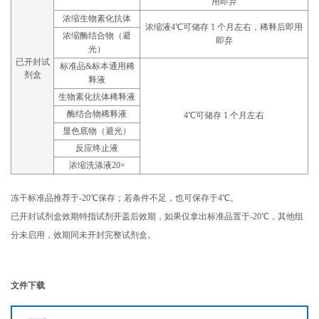
用即弃
浓缩生物素化抗体
浓缩液4℃可储存 1 个月左右，稀释后即用
浓缩酶结合物（避
即弃
光）
已开封试
标准品&标本通用稀
剂盒
释液
生物素化抗体稀释液
酶结合物稀释液
4℃可储存 1 个月左右
显色底物（避光）
反应终止液
浓缩洗涤液20×
冻干标准品推荐于-20℃保存；若条件不足，也可保存于4℃。
已开封试剂盒效期特指试剂开盖后效期，如果仅拿出标准品置于-20℃，其他组
分未启用，效期同未开封完整试剂盒。
文件下载