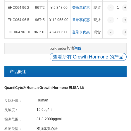
癌症生物学
表观遗传学
代谢生物学
发育生物学
EHC064.96.2
96T*2
¥ 5,348.00
登录享优惠
现货
-
1
+
干细胞与再生医学
免疫学
微生物学
神经科学
EHC064.96.5
96T*5
¥ 12,955.00
登录享优惠
现货
-
1
+
细胞生物学
心血管生物学
信号转导
EHC064.96.10
96T*10
¥ 24,806.00
登录享优惠
现货
-
1
+
定制代测
其他
询价
bulk order
查看所有 Growth Hormone 的产品
ELISA定制
ELISA代测
Luminex®多因子检测服务
产品概述
QuantiCyto® Human Growth Hormone ELISA kit
文献引用
Human
反应种属：
活动促销
15.6pg/ml
灵敏度：
31.3-2000pg/ml
检测范围：
促销活动
新品发布
检测类型：
双抗体夹心法