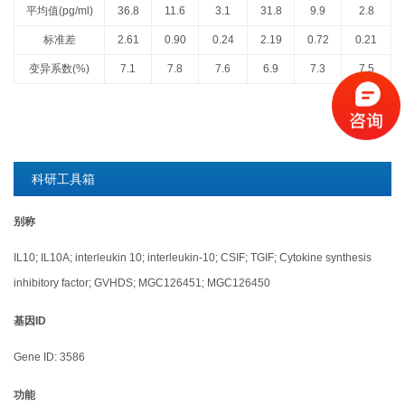
平均值(pg/ml)
36.8
11.6
3.1
31.8
9.9
2.8
标准差
2.61
0.90
0.24
2.19
0.72
0.21
变异系数(%)
7.1
7.8
7.6
6.9
7.3
7.5
科研工具箱
别称
IL10; IL10A; interleukin 10; interleukin-10; CSIF; TGIF; Cytokine synthesis
inhibitory factor; GVHDS; MGC126451; MGC126450
基因ID
Gene ID: 3586
功能