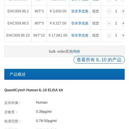
癌症生物学
表观遗传学
代谢生物学
发育生物学
EHC009.96.2
96T*2
¥ 3,850.00
登录享优惠
现货
-
1
+
干细胞与再生医学
免疫学
微生物学
神经科学
EHC009.96.5
96T*5
¥ 9,327.00
登录享优惠
现货
-
1
+
细胞生物学
心血管生物学
信号转导
EHC009.96.10
96T*10
¥ 17,861.00
登录享优惠
现货
-
1
+
定制代测
其他
询价
bulk order
ELISA定制
ELISA代测
查看所有 IL-10 的产品
Luminex®多因子检测服务
产品概述
文献引用
QuantiCyto® Human IL-10 ELISA kit
Human
反应种属：
活动促销
0.39pg/ml
灵敏度：
0.78-50pg/ml
检测范围：
促销活动
新品发布