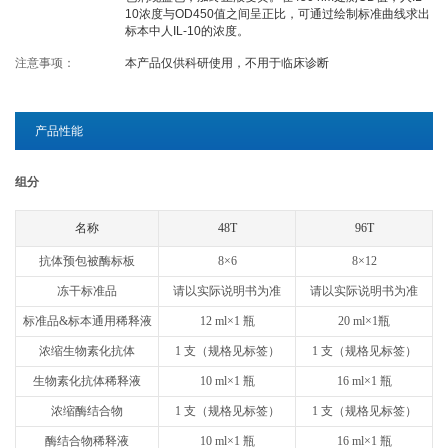
10浓度与OD450值之间呈正比，可通过绘制标准曲线求出
关于欣博盛
标本中人IL-10的浓度。
注意事项：
本产品仅供科研使用，不用于临床诊断
公司介绍
专利/荣誉
联系我们
公司新闻
产品性能
代理商查询
组分
名称
48T
96T
抗体预包被酶标板
8×6
8×12
冻干标准品
请以实际说明书为准
请以实际说明书为准
标准品&标本通用稀释液
12 ml×1 瓶
20 ml×1瓶
浓缩生物素化抗体
1 支（规格见标签）
1 支（规格见标签）
生物素化抗体稀释液
10 ml×1 瓶
16 ml×1 瓶
浓缩酶结合物
1 支（规格见标签）
1 支（规格见标签）
酶结合物稀释液
10 ml×1 瓶
16 ml×1 瓶