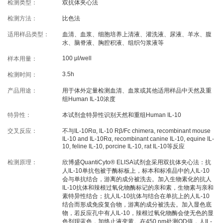
检测类型：
双抗体夹心法
线下展会
奖学金申请
检测方法：
比色法
适用样品类型：
血清、血浆、细胞培养上清液、灌洗液、尿液、羊水、腹
服务支持
水、脑脊液、胸腔积液、组织匀浆液等
100 μl/well
样本用量：
文献引用
客户评鉴
3.5h
检测时间：
技术支持
订购指南
产品用途：
用于体外定量检测血清、血浆或其他适用样品中天然及重
组Human IL-10浓度
特异性：
本试剂盒特异性识别天然和重组Human IL-10
资源中心
交叉反应：
不与IL-10Rα, IL-10 Rβ/Fc chimera, recombinant mouse
IL-10 and IL-10Rα, recombinant canine IL-10, equine IL-
10, feline IL-10, porcine IL-10, rat IL-10等反应
样本处理
实验流程
检测原理：
欣博盛QuantiCyto® ELISA试剂盒采用双抗体夹心法：抗
常见问题
注意事项
人IL-10单抗包被于酶标板上，标本和标准品中的人IL-10
会与单抗结合，游离的成分被洗去。加入生物素化的抗人
操作视频
结果数据分析
IL-10抗体和辣根过氧化物酶标记的亲和素，生物素与亲和
素特异性结合；抗人IL-10抗体与结合在单抗上的人IL-10
结合而形成免疫复合物，游离的成分被洗去。加入显色底
高分文献解读
下载中心
物，若反应孔中有人IL-10，辣根过氧化物酶会使无色的显
色剂现蓝色，加终止液变黄。在450 nm处测OD值，人IL-