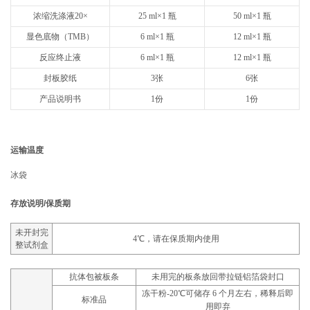
浓缩洗涤液20×
25 ml×1 瓶
50 ml×1 瓶
显色底物（TMB）
6 ml×1 瓶
12 ml×1 瓶
反应终止液
6 ml×1 瓶
12 ml×1 瓶
封板胶纸
3张
6张
产品说明书
1份
1份
运输温度
冰袋
存放说明/保质期
未开封完
4℃，请在保质期内使用
整试剂盒
抗体包被板条
未用完的板条放回带拉链铝箔袋封口
冻干粉-20℃可储存 6 个月左右，稀释后即
标准品
用即弃