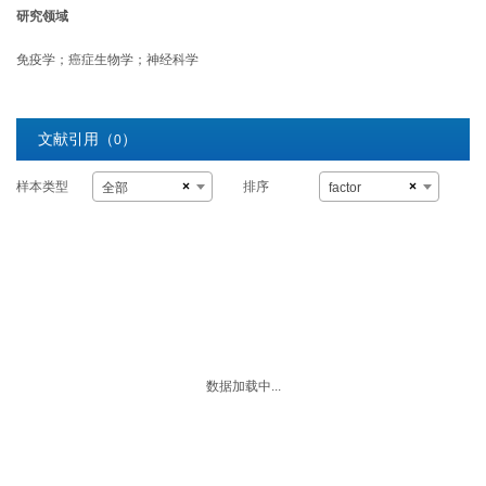
研究领域
免疫学；癌症生物学；神经科学
文献引用（
）
0
样本类型
排序
×
×
全部
factor
数据加载中...