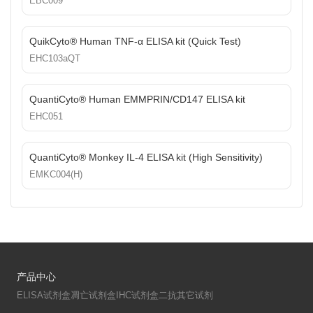
EBC009
QuikCyto® Human TNF-α ELISA kit (Quick Test)
EHC103aQT
QuantiCyto® Human EMMPRIN/CD147 ELISA kit
EHC051
QuantiCyto® Monkey IL-4 ELISA kit (High Sensitivity)
EMKC004(H)
产品中心
ELISA试剂盒
凋亡试剂盒
IHC试剂盒
二抗
其它试剂