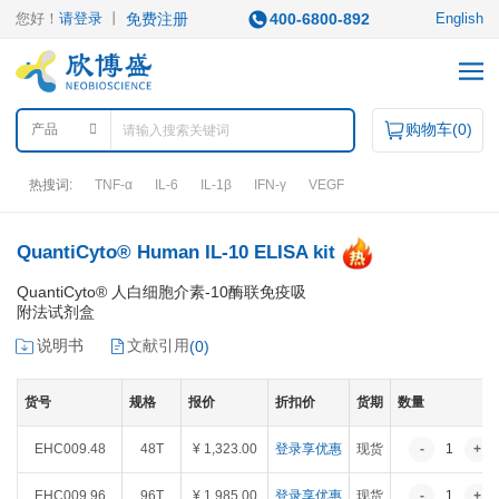
您好！
请登录
丨
免费注册
400-6800-892
English
购物车(
0
)
产品
热搜词:
TNF-α
IL-6
IL-1β
IFN-γ
VEGF
产品中心
QuantiCyto® Human IL-10 ELISA kit
QuantiCyto® 人白细胞介素-10酶联免疫吸
附法试剂盒
产品类型
说明书
文献引用
(
0
)
ELISA试剂盒
凋亡试剂盒
IHC试剂盒
二抗
QuantiCyto®ELISA
其它试剂
货号
规格
报价
折扣价
货期
数量
QuantiCyto®ELISA(高敏)
QuikCyto®ELISA(快检)
EHC009.48
48T
¥ 1,323.00
登录享优惠
现货
-
1
+
QuantiCyto®ELISA(超敏)
研究领域
EHC009.96
96T
¥ 1,985.00
登录享优惠
现货
-
1
+