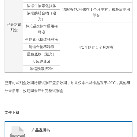
浓缩生物素化抗体
浓缩液4℃可储存 1 个月左右，稀释后即用
浓缩酶结合物（避
即弃
光）
已开封试
标准品&标本通用稀
剂盒
释液
生物素化抗体稀释液
酶结合物稀释液
4℃可储存 1 个月左右
显色底物（避光）
反应终止液
浓缩洗涤液20×
已开封试剂盒效期特指试剂开盖后效期，如果仅拿出标准品置于-20℃，其他组
分未启用，效期同未开封完整试剂盒。
文件下载
产品说明书