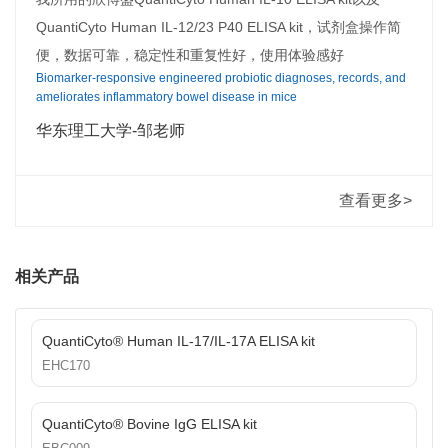
QuantiCyto Human IL-12/23 P40 ELISA kit，试剂盒操作简
便，数据可靠，稳定性和重复性好，使用体验感好
Biomarker-responsive engineered probiotic diagnoses, records, and
ameliorates inflammatory bowel disease in mice
华东理工大学-邹老师
查看更多>
相关产品
QuantiCyto® Human IL-17/IL-17A ELISA kit
EHC170
QuantiCyto® Bovine IgG ELISA kit