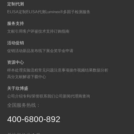
定制代测
ELISA定制
ELISA代测
Luminex®多因子检测服务
服务支持
文献引用
客户评鉴
技术支持
订购指南
活动促销
促销活动
新品发布
线下展会
奖学金申请
资源中心
样本处理
实验流程
常见问题
注意事项
操作视频
结果数据分析
高分文献解读
下载中心
关于欣博盛
公司介绍
专利/荣誉
联系我们
公司新闻
代理商查询
全国服务热线：
400-6800-892