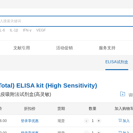
产品
TNF-α
IL-6
IL-1β
IFN-γ
VEGF
搜词:
定制代测
文献引用
活动促销
验流程
促销活动
文献引用
公司介绍
ELISA定制
常见问题
专利/荣誉
新品发布
客户评鉴
注意事项
ELISA代测
联系我们
凋亡试剂盒
IHC试剂盒
二抗
其它试剂
MP-1(Total) ELISA kit (High Sensit
属蛋白酶-1酶联免疫吸附法试剂盒(高灵敏)