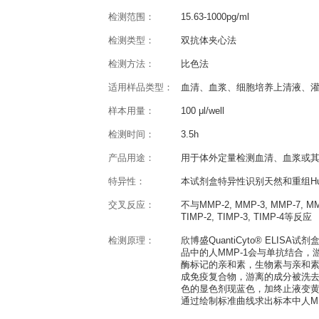
产品概述
QuantiCyto® Human MMP-1
反应种属：
Human
灵敏度：
7.81pg/ml
检测范围：
15.63-1000pg/ml
检测类型：
双抗体夹心法
检测方法：
比色法
适用样品类型：
血清、血浆、细胞
样本用量：
100 μl/well