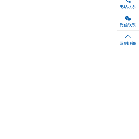
 ml×1 瓶
 ml×1 瓶
6张
1份
铝箔袋封口