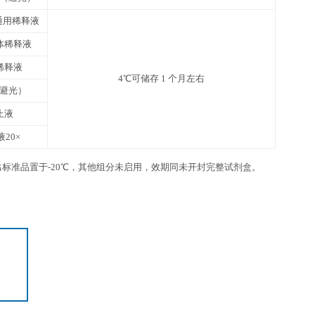
6 ml×1 瓶
12
6 ml×1 瓶
12
3张
1份
4℃，请在保质期内使用
抗体包被板条
未用完的板条放回带拉链