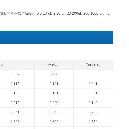
标准品
冻干粉-20℃可储存 6 个月左
浓缩生物素化抗体
浓缩液4℃可储存 1 个月左
浓缩酶结合物（避光）
标准品&标本通用稀释液
生物素化抗体稀释液
酶结合物稀释液
4℃可储存 1 个
显色底物（避光）
反应终止液
浓缩洗涤液20×
期，如果仅拿出标准品置于-20℃，其他组分未启用，效期同