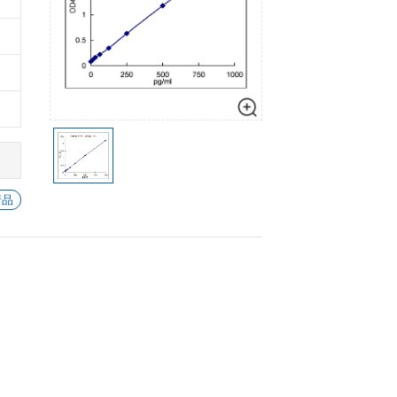
细胞生物学
心血管生物
数量
加入购物车
信号转导
-
+
1
加入
-
+
1
加入
-
+
1
加入
-
+
1
加入
-
+
1
加入
查看所有 MMP-1 的产品