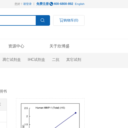
免费注册
您好！
请登录
丨
服务支持
资源中心
ELISA试剂盒
凋亡试剂盒
IHC试剂盒
操作视频
线下展会
技术支持
公司新闻
Luminex®多因子
研究领域
结果数据分析
奖学金申请
订购指南
代理商查询
高分文献解读
检测服务
癌症生物学
表观遗传学
代谢生物学
发育生物学
ivity)
干细胞与再生医学
免疫学
说明书
微生物学
神经科学