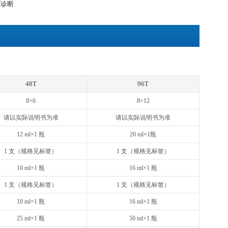
清、血浆或其他适用样品中天然及重组Human MMP-1浓度
然和重组Human MMP-1(Total)
, MMP-7, MMP-8, MMP-9, MMP-10, MMP-12, MMP-13, MM
, TIMP-4等反应
Cyto® ELISA试剂盒采用双抗体夹心法：抗人MMP-1单抗包被
1会与单抗结合，游离的成分被洗去。加入生物素化的抗人MMP-
生物素与亲和素特异性结合；抗人MMP-1抗体与结合在单抗上的
离的成分被洗去。加入显色底物，若反应孔中有人MMP-1，辣
加终止液变黄。在450 nm处测OD值，人MMP-1浓度与OD4
求出标本中人MMP-1的浓度。
用，不用于临床诊断