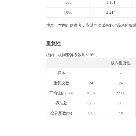
文件下载
产品说明书
QuantiCyto® Human 
ELISA kit (High Sensit
实验所需自备器材
1. 酶标仪(450 nm波长滤光片)。 2. 进口
37 ℃恒温箱, 双蒸水或去离子水，
相关数据