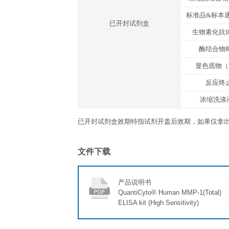
显色底物（TMB）
反应终止液
封板胶纸
产品说明书
运输温度
冰袋
存放说明/保质期
未开封完整试剂盒