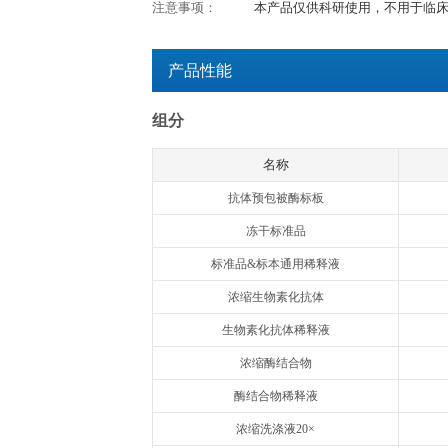
检测时间：
3.5h
产品用途：
用于体外定量检测血
特异性：
本试剂盒特异性识别天
交叉反应：
不与MMP-2, MMP-3
TIMP-2, TIMP-3
检测原理：
欣博盛Quanti
品中的人MMP-
酶标记的亲和素，
成免疫复合物，游
色的显色剂现蓝色，
通过绘制标准曲线
注意事项：
本产品仅供科研使
产品性能