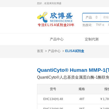
您好，欢迎来到欣博盛
专注ELISA试剂盒20年
热
产品中心
首页
产品中心
ELISA试剂盒
产品类型
样本处理
实
ELISA试剂盒
QuantiCyto®ELISA
QuantiCyto® Human M
QuantiCyto®ELISA(高敏)
QuantiCyto®人总基质金
QuikCyto®ELISA(快检)