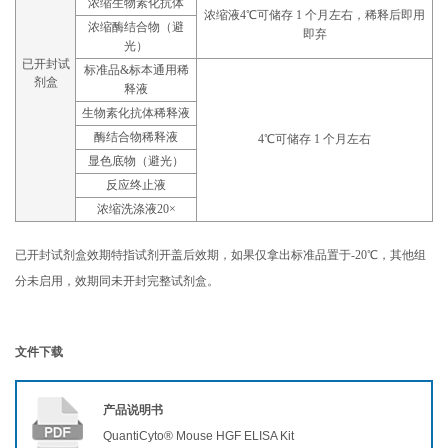
浓缩生物素化抗体
浓缩液4℃可储存 1 个月左右，稀释后即用
浓缩酶结合物（避
即弃
光）
已开封试
标准品&标本通用稀
剂盒
释液
生物素化抗体稀释液
酶结合物稀释液
4℃可储存 1 个月左右
显色底物（避光）
反应终止液
浓缩洗涤液20×
已开封试剂盒效期特指试剂开盖后效期，如果仅拿出标准品置于-20℃，其他组
分未启用，效期同未开封完整试剂盒。
文件下载
产品说明书
QuantiCyto® Mouse HGF ELISA Kit