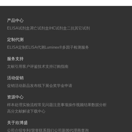
产品中心
ELISA试剂盒
凋亡试剂盒
IHC试剂盒
二抗
其它试剂
定制代测
ELISA定制
ELISA代测
Luminex®多因子检测服务
服务支持
文献引用
客户评鉴
技术支持
订购指南
活动促销
促销活动
新品发布
线下展会
奖学金申请
资源中心
样本处理
实验流程
常见问题
注意事项
操作视频
结果数据分析
高分文献解读
下载中心
关于欣博盛
公司介绍
专利/荣誉
联系我们
公司新闻
代理商查询