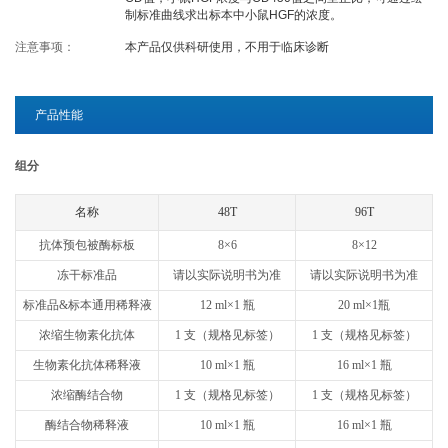
制标准曲线求出标本中小鼠HGF的浓度。
关于欣博盛
注意事项：
本产品仅供科研使用，不用于临床诊断
公司介绍
专利/荣誉
产品性能
联系我们
公司新闻
组分
代理商查询
名称
48T
96T
抗体预包被酶标板
8×6
8×12
冻干标准品
请以实际说明书为准
请以实际说明书为准
标准品&标本通用稀释液
12 ml×1 瓶
20 ml×1瓶
浓缩生物素化抗体
1 支（规格见标签）
1 支（规格见标签）
生物素化抗体稀释液
10 ml×1 瓶
16 ml×1 瓶
浓缩酶结合物
1 支（规格见标签）
1 支（规格见标签）
酶结合物稀释液
10 ml×1 瓶
16 ml×1 瓶