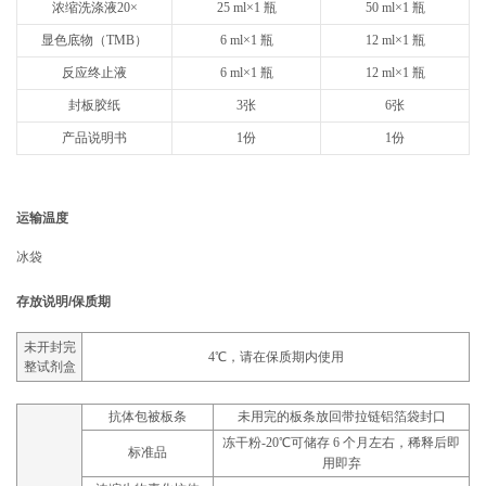
浓缩洗涤液20×
25 ml×1 瓶
50 ml×1 瓶
显色底物（TMB）
6 ml×1 瓶
12 ml×1 瓶
反应终止液
6 ml×1 瓶
12 ml×1 瓶
封板胶纸
3张
6张
产品说明书
1份
1份
运输温度
冰袋
存放说明/保质期
未开封完
4℃，请在保质期内使用
整试剂盒
抗体包被板条
未用完的板条放回带拉链铝箔袋封口
冻干粉-20℃可储存 6 个月左右，稀释后即
标准品
用即弃