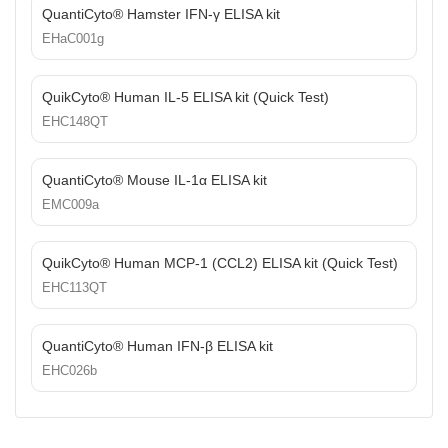
QuantiCyto® Hamster IFN-γ ELISA kit
EHaC001g
QuikCyto® Human IL-5 ELISA kit (Quick Test)
EHC148QT
QuantiCyto® Mouse IL-1α ELISA kit
EMC009a
QuikCyto® Human MCP-1 (CCL2) ELISA kit (Quick Test)
EHC113QT
QuantiCyto® Human IFN-β ELISA kit
EHC026b