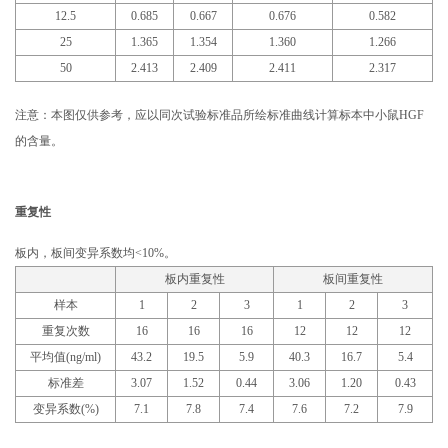
12.5
0.685
0.667
0.676
0.582
25
1.365
1.354
1.360
1.266
50
2.413
2.409
2.411
2.317
注意：本图仅供参考，应以同次试验标准品所绘标准曲线计算标本中小鼠HGF
的含量。
重复性
板内，板间变异系数均<10%。
板内重复性
板间重复性
样本
1
2
3
1
2
3
重复次数
16
16
16
12
12
12
平均值(ng/ml)
43.2
19.5
5.9
40.3
16.7
5.4
标准差
3.07
1.52
0.44
3.06
1.20
0.43
变异系数(%)
7.1
7.8
7.4
7.6
7.2
7.9