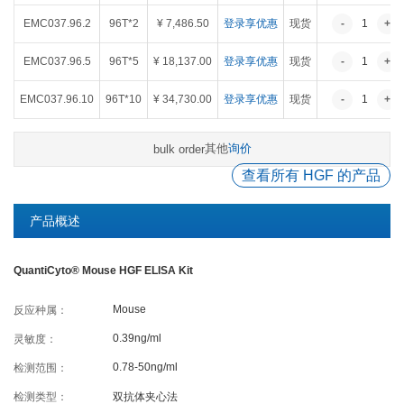
癌症生物学
表观遗传学
代谢生物学
发育生物学
EMC037.96.2
96T*2
¥ 7,486.50
登录享优惠
现货
-
1
+
干细胞与再生医学
免疫学
微生物学
神经科学
EMC037.96.5
96T*5
¥ 18,137.00
登录享优惠
现货
-
1
+
细胞生物学
心血管生物学
信号转导
EMC037.96.10
96T*10
¥ 34,730.00
登录享优惠
现货
-
1
+
定制代测
其他
询价
bulk order
查看所有 HGF 的产品
ELISA定制
ELISA代测
Luminex®多因子检测服务
产品概述
QuantiCyto® Mouse HGF ELISA Kit
文献引用
Mouse
反应种属：
活动促销
0.39ng/ml
灵敏度：
0.78-50ng/ml
检测范围：
促销活动
新品发布
检测类型：
双抗体夹心法