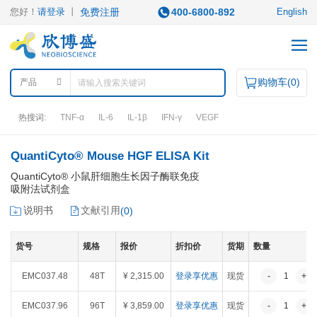
您好！
请登录
丨
免费注册
400-6800-892
English
购物车(
0
)
产品
热搜词:
TNF-α
IL-6
IL-1β
IFN-γ
VEGF
QuantiCyto® Mouse HGF ELISA Kit
产品中心
QuantiCyto® 小鼠肝细胞生长因子酶联免疫
吸附法试剂盒
产品类型
说明书
文献引用
(
0
)
ELISA试剂盒
凋亡试剂盒
IHC试剂盒
二抗
QuantiCyto®ELISA
货号
规格
报价
折扣价
货期
数量
其它试剂
QuantiCyto®ELISA(高敏)
QuikCyto®ELISA(快检)
EMC037.48
48T
¥ 2,315.00
登录享优惠
现货
-
1
+
QuantiCyto®ELISA(超敏)
研究领域
EMC037.96
96T
¥ 3,859.00
登录享优惠
现货
-
1
+