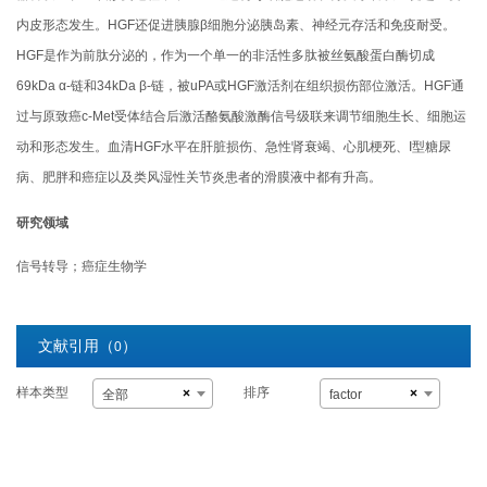
内皮形态发生。HGF还促进胰腺β细胞分泌胰岛素、神经元存活和免疫耐受。
HGF是作为前肽分泌的，作为一个单一的非活性多肽被丝氨酸蛋白酶切成
69kDa α-链和34kDa β-链，被uPA或HGF激活剂在组织损伤部位激活。HGF通
过与原致癌c-Met受体结合后激活酪氨酸激酶信号级联来调节细胞生长、细胞运
动和形态发生。血清HGF水平在肝脏损伤、急性肾衰竭、心肌梗死、I型糖尿
病、肥胖和癌症以及类风湿性关节炎患者的滑膜液中都有升高。
研究领域
信号转导；癌症生物学
文献引用（
）
0
样本类型
排序
×
×
全部
factor