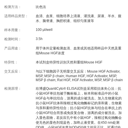
线下展会
奖学金申请
检测方法：
比色法
适用样品类型：
血清、血浆、细胞培养上清液、灌洗液、尿液、羊水、腹
水、脑脊液、胸腔积液、组织匀浆液等
服务支持
100 μl/well
样本用量：
3.5h
检测时间：
文献引用
客户评鉴
产品用途：
用于体外定量检测血清、血浆或其他适用样品中天然及重
技术支持
订购指南
组Mouse HGF浓度
特异性：
本试剂盒特异性识别天然和重组Mouse HGF
资源中心
交叉反应：
与以下细胞因子无明显交叉反应：Mouse HGF Activator,
MSP, MSP β chain; Human HGF, HGF Activator, MSP,
MSP β chain; Rat HGF, HGF Activator, MSP, MSP β chain
样本处理
实验流程
检测原理：
欣博盛QuantiCyto® ELISA试剂盒采用双抗体夹心法：抗
小鼠HGF单抗包被于酶标板上，标本和标准品中的小鼠
常见问题
注意事项
HGF会与单抗结合，游离的成分被洗去。加入生物素化的
抗小鼠HGF抗体和辣根过氧化物酶标记的亲和素，生物素
操作视频
结果数据分析
与亲和素特异性结合；抗小鼠HGF抗体与结合在单抗上的
小鼠HGF结合而形成免疫复合物，游离的成分被洗去。加
入显色底物，若反应孔中有小鼠HGF，辣根过氧化物酶会
高分文献解读
下载中心
使无色的显色剂现蓝色，加终止液变黄。在450 nm处测
OD值，小鼠HGF浓度与OD450值之间呈正比，可通过绘