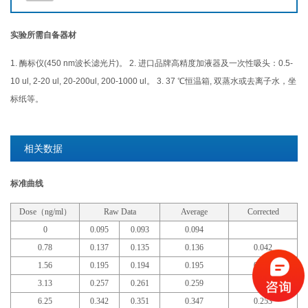
实验所需自备器材
1. 酶标仪(450 nm波长滤光片)。 2. 进口品牌高精度加液器及一次性吸头：0.5-
10 ul, 2-20 ul, 20-200ul, 200-1000 ul。 3. 37 ℃恒温箱, 双蒸水或去离子水，坐
标纸等。
相关数据
标准曲线
Dose（ng/ml）
Raw Data
Average
Corrected
0
0.095
0.093
0.094
0.78
0.137
0.135
0.136
0.042
1.56
0.195
0.194
0.195
0.101
3.13
0.257
0.261
0.259
0.165
6.25
0.342
0.351
0.347
0.253