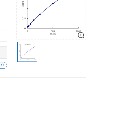
细胞生物学
心血管生物
数量
加入购物车
信号转导
-
+
1
加入
-
+
1
加入
-
+
1
加入
-
+
1
加入
-
+
1
加入
查看所有 KIM-1 的产品