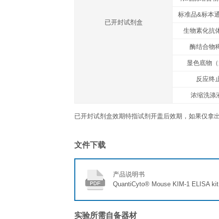
显色底物（TMB）
反应终止液
封板胶纸
产品说明书
运输温度
冰袋
存放说明/保质期
未开封完整试剂盒