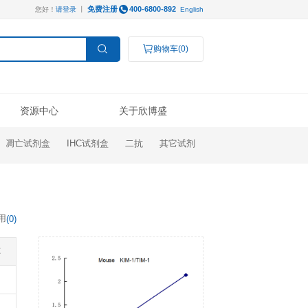
免费注册
您好！
请登录
丨
服务支持
资源中心
ELISA试剂盒
凋亡试剂盒
IHC试剂盒
操作视频
线下展会
技术支持
公司新闻
Luminex®多因子
研究领域
结果数据分析
奖学金申请
订购指南
代理商查询
高分文献解读
检测服务
癌症生物学
表观遗传学
代谢生物学
发育生物学
干细胞与再生医学
免疫学
文献引用
(
0
)
说明书
微生物学
神经科学