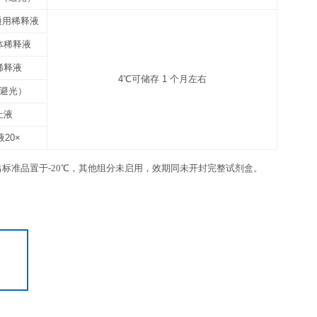
6 ml×1 瓶
12
6 ml×1 瓶
12
3张
1份
4℃，请在保质期内使用
抗体包被板条
未用完的板条放回带拉链