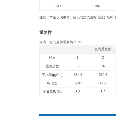
文件下载
产品说明书
QuantiCyto® Mouse K
实验所需自备器材
1. 酶标仪(450 nm波长滤光片)。 2. 进口
37 ℃恒温箱, 双蒸水或去离子水，
相关数据
标准曲线