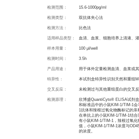
产品概述
QuantiCyto® Mouse KIM-
反应种属：
Mouse
灵敏度：
7.8pg/ml
检测范围：
15.6-1000pg/ml
检测类型：
双抗体夹心法
检测方法：
比色法
适用样品类型：
血清、血浆、细胞
样本用量：
100 μl/well