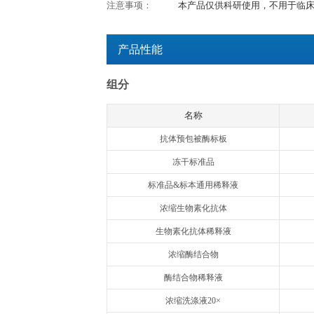
检测时间：
3.5h
产品用途：
用于体外定量检测血
特异性：
本试剂盒特异性识别天
交叉反应：
未检测过与其他重
检测原理：
欣博盛QuantiC
和标准品中的小鼠K
1抗体和辣根过氧化
在单抗上的小鼠K
有小鼠KIM-1/
值，小鼠KIM-1/
的浓度。
注意事项：
本产品仅供科研使
产品性能