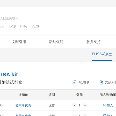
产品
TNF-α
IL-6
IL-1β
IFN-γ
VEGF
搜词:
定制代测
文献引用
活动促销
验流程
促销活动
文献引用
公司介绍
ELISA定制
常见问题
专利/荣誉
新品发布
客户评鉴
注意事项
ELISA代测
联系我们
凋亡试剂盒
IHC试剂盒
二抗
其它试剂
KIM-1 ELISA kit
伤分子-1酶联免疫吸附法试剂盒