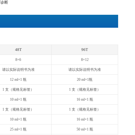
清、血浆或其他适用样品中天然及重组Mouse KIM-1浓度
然和重组Mouse KIM-1
组蛋白的交叉反应
yto® ELISA试剂盒采用双抗体夹心法：抗小鼠KIM-1/ TIM-
IM-1/TIM-1会与单抗结合，游离的成分被洗去。加入生物素化的抗小
物酶标记的亲和素，生物素与亲和素特异性结合；抗小鼠KIM-1/
IM-1/TIM-1结合而形成免疫复合物，游离的成分被洗去。加
TIM-1，辣根过氧化物酶会使无色的显色剂现蓝色，加终止液变黄。在
TIM-1浓度与OD450值之间呈正比，可通过绘制标准曲线求出标本中小
用，不用于临床诊断