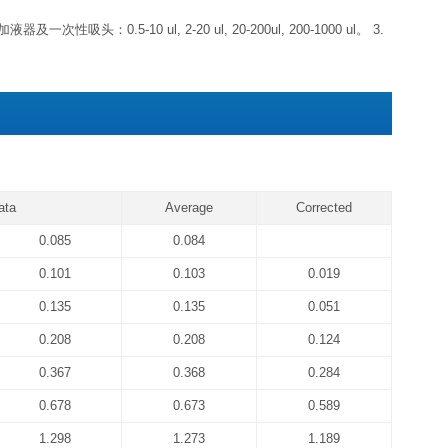
标准品
冻干粉-20℃可储存 6 个月左
浓缩生物素化抗体
浓缩液4℃可储存 1 个月左
浓缩酶结合物（避光）
标准品&标本通用稀释液
生物素化抗体稀释液
酶结合物稀释液
4℃可储存 1 个
显色底物（避光）
反应终止液
浓缩洗涤液20×
期，如果仅拿出标准品置于-20℃，其他组分未启用，效期同