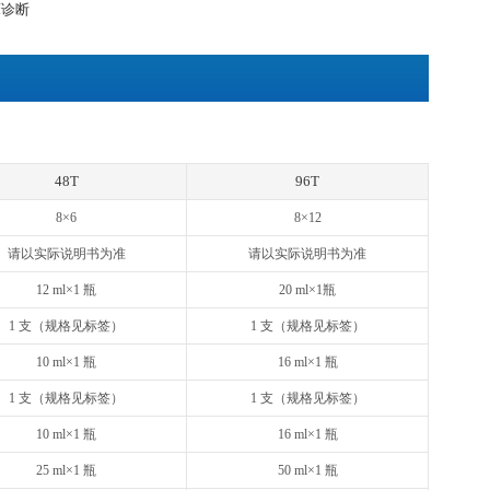
清、血浆或其他适用样品中天然及重组Mouse TNF-α浓度
天然和重组Mouse TNF-α
：Human IL-2, IL-4, IL-6, IL-8, IL-10, TNF-α, TNF R
 IL-10, TNF-β, LIF, RANK, Fas; Porcine TNF-α
Cyto® ELISA试剂盒采用双抗体夹心法：抗小鼠TNF-α单抗包
-α会与单抗结合，游离的成分被洗去。加入生物素化的抗小鼠TNF
，生物素与亲和素特异性结合；抗小鼠TNF-α抗体与结合在单抗上
，游离的成分被洗去。加入显色底物，若反应孔中有小鼠TNF-
色，加终止液变黄。在450 nm处测OD值，小鼠TNF-α浓度与
准曲线求出标本中小鼠TNF-α的浓度。
用，不用于临床诊断