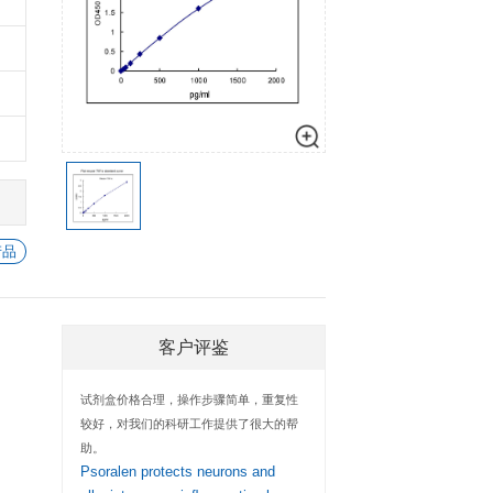
细胞生物学
心血管生物
数量
加入购物车
信号转导
-
+
1
加入
-
+
1
加入
-
+
1
加入
-
+
1
加入
-
+
1
加入
查看所有 TNF-α 的产品