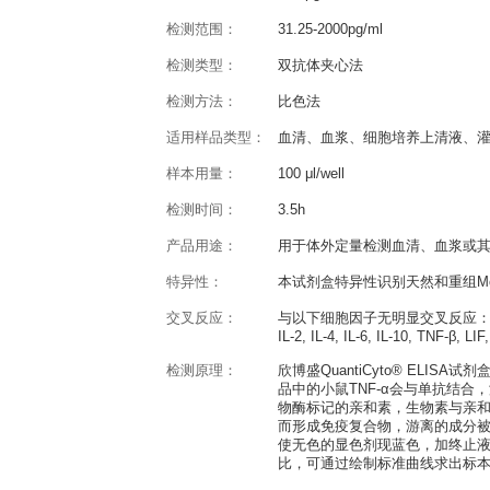
产品概述
QuantiCyto® Mouse TNF
反应种属：
Mouse
灵敏度：
15.6pg/ml
检测范围：
31.25-2000pg/ml
检测类型：
双抗体夹心法
检测方法：
比色法
适用样品类型：
血清、血浆、细胞
样本用量：
100 μl/well