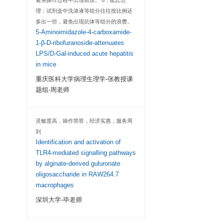
4年多，大鼠、小鼠
均使用该公司产品，
会如下： 1，性价比
品，价格至少便宜50
速：国外的试剂盒一般
I, TNF RII; Mouse
试剂盒一般1周内可到
本课题组使用4年多
被于酶标板上，标本和标准
题。 4，国际认可：
-α抗体和辣根过氧化
博盛公司试剂盒，在近
的小鼠TNF-α结合
SCI论文中，未出现审
α，辣根过氧化物酶会
剂盒的情况。 5，便
OD450值之间呈正
同组分采用不同颜色
避免操作过程中出现错
理：试剂盒中洗涤液
多出一些，避免出现
5-Aminoimidazole
1-β-D-ribofuranosi