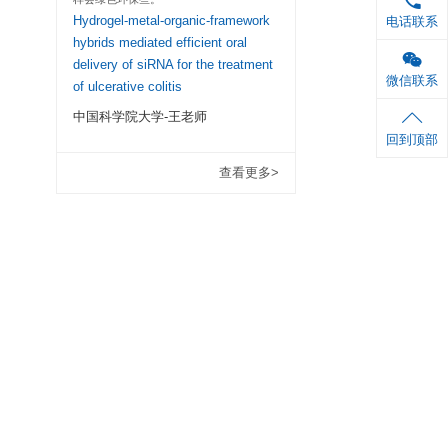
 ml×1 瓶
因课题需要检测细胞
TNF-α含量，就分
 ml×1 瓶
人源和鼠源ELISA试剂
6张
剂盒重复性好，操作
重复性稳定，值得推
1份
TNF-α derived fr
associated macro
epithelial-mesench
and cancer stemn
Wnt/β-catenin pa
7721 hepatocellul
cells
华南理工大学-陈
铝箔袋封口