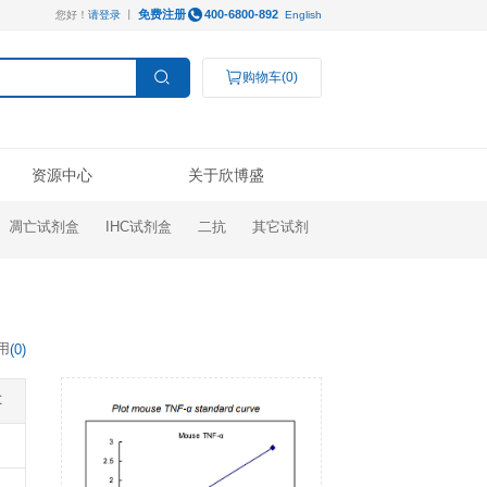
免费注册
您好！
请登录
丨
服务支持
资源中心
ELISA试剂盒
凋亡试剂盒
IHC试剂盒
操作视频
线下展会
技术支持
公司新闻
Luminex®多因子
研究领域
结果数据分析
奖学金申请
订购指南
代理商查询
高分文献解读
检测服务
癌症生物学
表观遗传学
代谢生物学
发育生物学
干细胞与再生医学
免疫学
文献引用
(
0
)
说明书
微生物学
神经科学