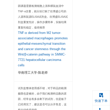
LPS/D-Gal-induced
in mice
重庆医科大学病理
96T
题组-周老师
8×12
际说明书为准
灵敏度高，操作简答
 ml×1瓶
到
Identification and 
（规格见标签）
TLR4-mediated sig
 ml×1 瓶
by alginate-derive
oligosaccharide 
（规格见标签）
macrophages
 ml×1 瓶
深圳大学-毕老师
 ml×1 瓶