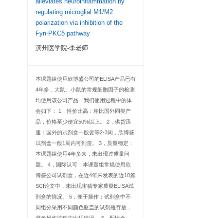
客户
试剂盒价格合理，操
较好，对我们的科研
助。
Psoralen protects
alleviates neuroi
regulating microgl
polarization via inh
Fyn-PKCδ pathwa
滨州医学院-李老
、组织匀浆液等
本课题组使用欣博盛公