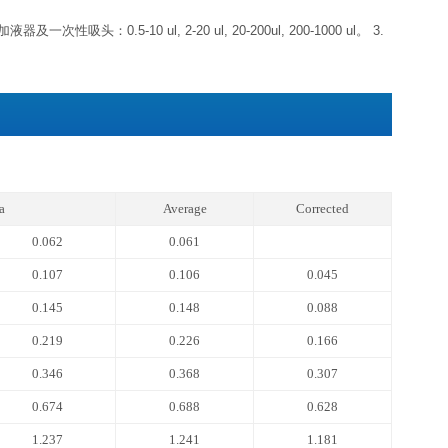
标准品
冻干粉-20℃可储存 6 个月左
浓缩生物素化抗体
浓缩液4℃可储存 1 个月左
浓缩酶结合物（避光）
标准品&标本通用稀释液
生物素化抗体稀释液
酶结合物稀释液
4℃可储存 1 个
显色底物（避光）
反应终止液
浓缩洗涤液20×
期，如果仅拿出标准品置于-20℃，其他组分未启用，效期同