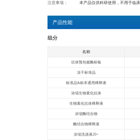
检测时间：
3.5h
产品用途：
用于体外定量检测血
特异性：
本试剂盒特异性识别
交叉反应：
与以下细胞因子无明显交叉反应
IL-2, IL-4, IL-6,
检测原理：
欣博盛Quanti
品中的小鼠TNF
物酶标记的亲和素
而形成免疫复合物
使无色的显色剂现蓝
比，可通过绘制标
注意事项：
本产品仅供科研使
产品性能