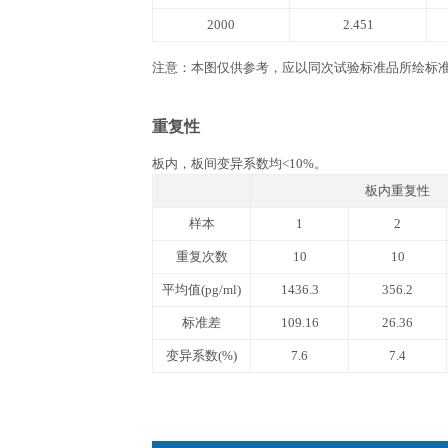
文件下载
产品说明书
QuantiCyto® Mouse T
实验所需自备器材
1. 酶标仪(450 nm波长滤光片)。 2. 进口
37 ℃恒温箱, 双蒸水或去离子水，
相关数据
标准曲线