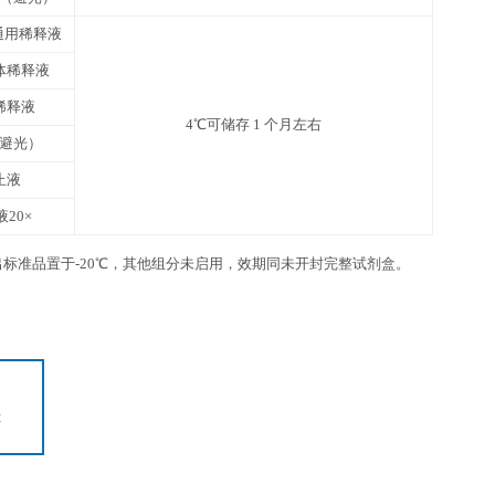
6 ml×1 瓶
12
6 ml×1 瓶
12
3张
1份
4℃，请在保质期内使用
抗体包被板条
未用完的板条放回带拉链