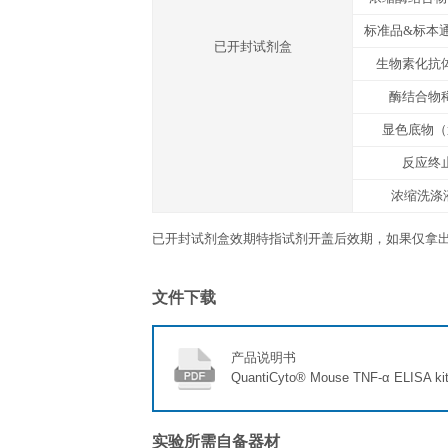
显色底物（TMB）
反应终止液
封板胶纸
产品说明书
运输温度
冰袋
存放说明/保质期
未开封完整试剂盒