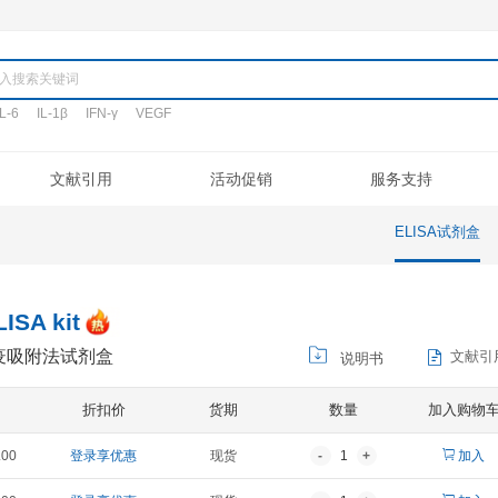
产品
TNF-α
IL-6
IL-1β
IFN-γ
VEGF
搜词:
定制代测
文献引用
活动促销
验流程
促销活动
文献引用
公司介绍
ELISA定制
常见问题
专利/荣誉
新品发布
客户评鉴
注意事项
ELISA代测
联系我们
凋亡试剂盒
IHC试剂盒
二抗
其它试剂
TNF-α ELISA kit
坏死因子-α酶联免疫吸附法试剂盒