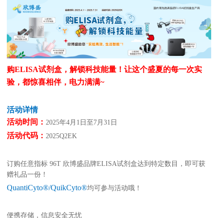
癌症生物学
表观遗传学
代谢生物学
发育生物学
干细胞与再生医学
免疫学
微生物学
神经科学
细胞生物学
心血管生物学
信号转导
定制代测
购ELISA试剂盒，解锁科技能量！让这个盛夏的每一次实
验，都惊喜相伴，电力满满~
ELISA定制
ELISA代测
活动详情
Luminex®多因子检测服务
活动时间：
2025年4月1日至7月31日
活动代码：
2025Q2EK
文献引用
订购任意指标 96T 欣博盛品牌ELISA试剂盒达到特定数目，即可获
赠礼品一份！
活动促销
QuantiCyto®/QuikCyto®
均可参与活动哦！
促销活动
新品发布
便携存储，信息安全无忧