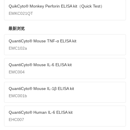
QuikCyto® Monkey Perforin ELISA kit（Quick Test）
EMKC021QT
最新浏览
QuantiCyto® Mouse TNF-α ELISA kit
EMC102a
QuantiCyto® Mouse IL-6 ELISA kit
EMC004
QuantiCyto® Mouse IL-1β ELISA kit
EMC001b
QuantiCyto® Human IL-6 ELISA kit
EHC007