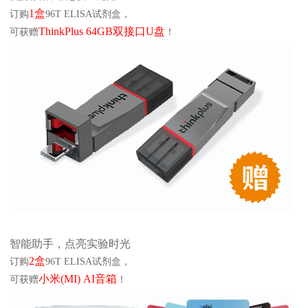
线下展会
奖学金申请
1盒
订购
96T ELISA试剂盒，
ThinkPlus 64GB双接口U盘
可获赠
！
服务支持
文献引用
客户评鉴
技术支持
订购指南
资源中心
样本处理
实验流程
常见问题
注意事项
智能助手，点亮实验时光
操作视频
结果数据分析
2盒
订购
96T ELISA试剂盒，
小米(MI) AI音箱
可获赠
！
高分文献解读
下载中心