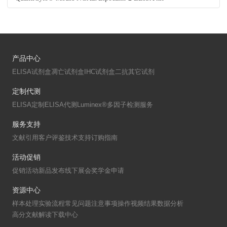
产品中心
ELISA试剂盒
凋亡试剂盒
IHC试剂盒
二抗
其它试剂
定制代测
ELISA定制
ELISA代测
Luminex®多因子检测服务
服务支持
文献引用
客户评鉴
技术支持
订购指南
活动促销
促销活动
新品发布
线下展会
奖学金申请
资源中心
样本处理
实验流程
常见问题
注意事项
操作视频
结果数据分析
高分文献解读
下载中心