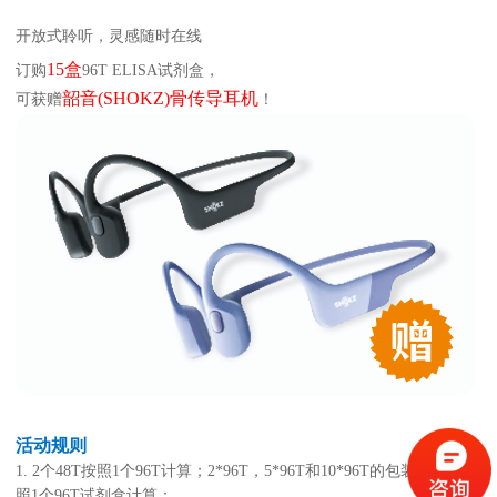
开放式聆听，灵感随时在线
15盒
订购
96T ELISA试剂盒，
韶音(SHOKZ)骨传导耳机
可获赠
！
活动规则
1. 2个48T按照1个96T计算；2*96T，5*96T和10*96T的包装，每组按
照1个96T试剂盒计算；