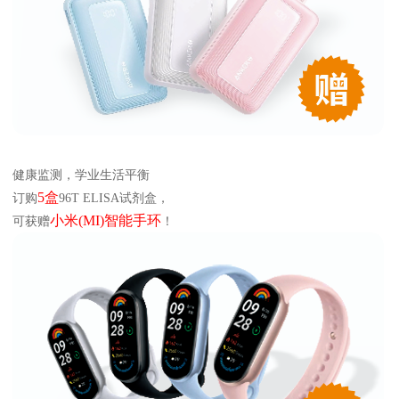
健康监测，学业生活平衡
5盒
订购
96T ELISA试剂盒，
小米(MI)智能手环
可获赠
！