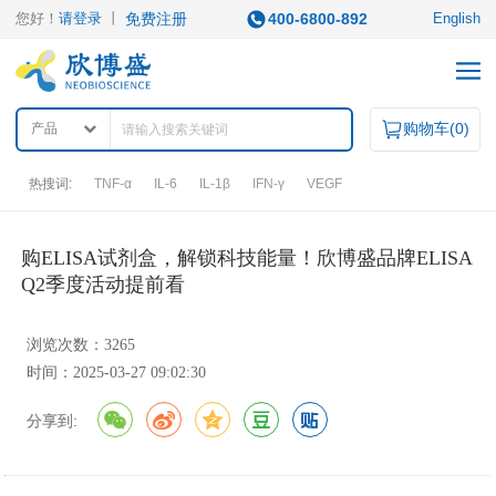
您好！
请登录
丨
免费注册
400-6800-892
English
购物车(
0
)
产品
热搜词:
TNF-α
IL-6
IL-1β
IFN-γ
VEGF
产品中心
购ELISA试剂盒，解锁科技能量！欣博盛品牌ELISA
Q2季度活动提前看
产品类型
浏览次数：3265
ELISA试剂盒
凋亡试剂盒
IHC试剂盒
二抗
时间：2025-03-27 09:02:30
QuantiCyto®ELISA
其它试剂
QuantiCyto®ELISA(高敏)
分享到:
QuikCyto®ELISA(快检)
QuantiCyto®ELISA(超敏)
研究领域