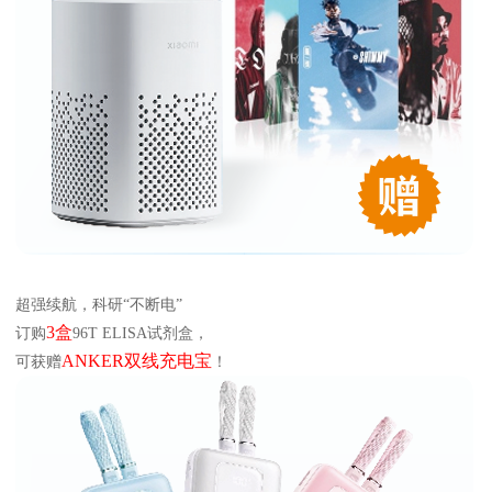
关于欣博盛
公司介绍
专利/荣誉
联系我们
公司新闻
代理商查询
超强续航，科研“不断电”
3盒
订购
96T ELISA试剂盒，
ANKER双线充电宝
可获赠
！