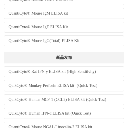
QuantiCyto® Mouse IgM ELISA kit
QuantiCyto® Mouse IgE ELISA Kit
QuantiCyto® Mouse IgG(Total) ELISA Kit
新品发布
QuantiCyto® Rat IFN-γ ELISA kit (High Sensitivity)
QuikCyto® Monkey Perforin ELISA kit（Quick Test）
QuikCyto® Human MCP-1 (CCL2) ELISA kit (Quick Test)
QuikCyto® Human IFN-α ELISA kit (Quick Test)
QuantiCyto® Mouse NGAL/Lipocalin-2 ELISA kit