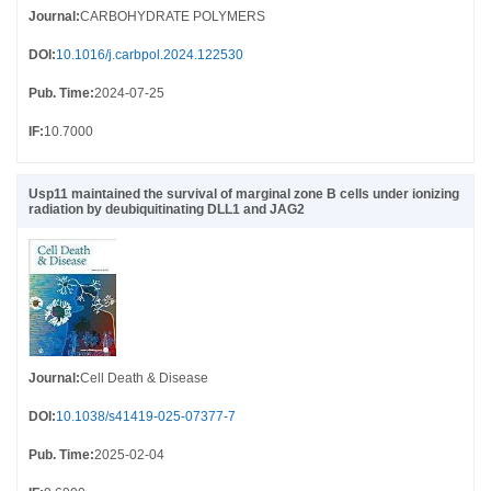
Journal
:
CARBOHYDRATE POLYMERS
DOI
:
10.1016/j.carbpol.2024.122530
Pub. Time
:
2024-07-25
IF
:
10.7000
Usp11 maintained the survival of marginal zone B cells under ionizing
radiation by deubiquitinating DLL1 and JAG2
Journal
:
Cell Death & Disease
DOI
:
10.1038/s41419-025-07377-7
Pub. Time
:
2025-02-04