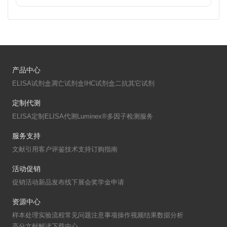
产品中心
ELISA试剂盒
凋亡试剂盒
IHC试剂盒
二抗
其它试剂
定制代测
ELISA定制
ELISA代测
Luminex®多因子检测服务
服务支持
文献引用
客户评鉴
技术支持
订购指南
活动促销
促销活动
新品发布
线下展会
奖学金申请
资源中心
样本处理
实验流程
常见问题
注意事项
操作视频
结果数据分析
高分文献解读
下载中心