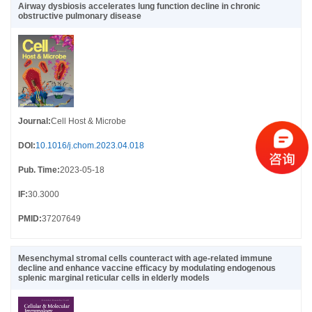
Airway dysbiosis accelerates lung function decline in chronic
obstructive pulmonary disease
Journal
:
Cell Host & Microbe
DOI
:
10.1016/j.chom.2023.04.018
Pub. Time
:
2023-05-18
IF
:
30.3000
PMID
:
37207649
Mesenchymal stromal cells counteract with age-related immune
decline and enhance vaccine efficacy by modulating endogenous
splenic marginal reticular cells in elderly models