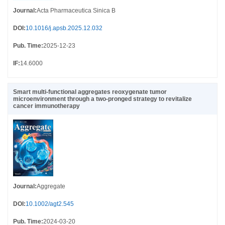
Journal
:
Acta Pharmaceutica Sinica B
DOI
:
10.1016/j.apsb.2025.12.032
Pub. Time
:
2025-12-23
IF
:
14.6000
Smart multi-functional aggregates reoxygenate tumor
microenvironment through a two-pronged strategy to revitalize
cancer immunotherapy
Journal
:
Aggregate
DOI
:
10.1002/agt2.545
Pub. Time
:
2024-03-20