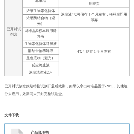
标准品
用即弃
浓缩生物素化抗体
浓缩液4℃可储存 1 个月左右，稀释后即用
浓缩酶结合物（避
即弃
光）
已开封试
标准品&标本通用稀
剂盒
释液
生物素化抗体稀释液
酶结合物稀释液
4℃可储存 1 个月左右
显色底物（避光）
反应终止液
浓缩洗涤液20×
已开封试剂盒效期特指试剂开盖后效期，如果仅拿出标准品置于-20℃，其他组
分未启用，效期同未开封完整试剂盒。
文件下载
产品说明书