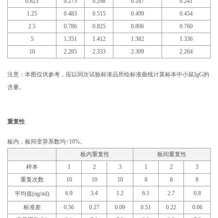
0.625
0.275
0.298
0.287
0.241
1.25
0.483
0.515
0.499
0.454
2.5
0.786
0.825
0.806
0.760
5
1.351
1.412
1.382
1.336
10
2.285
2.333
2.309
2.264
注意：本图仅供参考，应以同次试验标准品所绘标准曲线计算标本中小鼠IgG的
含量。
重复性
板内，板间变异系数均<10%。
板内重复性
板间重复性
样本
1
2
3
1
2
3
重复次数
10
10
10
8
8
8
6.9
3.4
1.2
6.1
2.7
0.8
平均值(ng/ml)
标准差
0.56
0.27
0.09
0.51
0.22
0.06