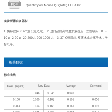
QuantiCyto® Mouse IgG(Total) ELISA Kit
实验所需自备器材
1. 酶标仪(450 nm波长滤光片)。 2. 进口品牌高精度加液器及一次性吸头：0.5-
10 ul, 2-20 ul, 20-200ul, 200-1000 ul。 3. 37 ℃恒温箱, 双蒸水或去离子水，坐
标纸等。
相关数据
标准曲线
Raw Data
Average
Corrected
Dose（ng/ml）
0
0.046
0.045
0.046
0.156
0.100
0.102
0.101
0.056
0.313
0.154
0.168
0.161
0.116