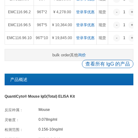
癌症生物学
表观遗传学
代谢生物学
发育生物学
EMC116.96.2
96T*2
¥ 4,278.00
登录享优惠
现货
-
1
+
干细胞与再生医学
免疫学
微生物学
神经科学
EMC116.96.5
96T*5
¥ 10,364.00
登录享优惠
现货
-
1
+
细胞生物学
心血管生物学
信号转导
EMC116.96.10
96T*10
¥ 19,845.00
登录享优惠
现货
-
1
+
定制代测
其他
询价
bulk order
ELISA定制
ELISA代测
查看所有 IgG 的产品
Luminex®多因子检测服务
产品概述
文献引用
QuantiCyto® Mouse IgG(Total) ELISA Kit
Mouse
反应种属：
活动促销
0.078ng/ml
灵敏度：
0.156-10ng/ml
检测范围：
促销活动
新品发布