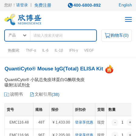
您好！
请登录
丨
免费注册
400-6800-892
English
购物车(
0
)
产品
热搜词:
TNF-α
IL-6
IL-1β
IFN-γ
VEGF
产品中心
QuantiCyto® Mouse IgG(Total) ELISA Kit
QuantiCyto® 小鼠总免疫球蛋白G酶联免疫
吸附法试剂盒
产品类型
说明书
文献引用
(
38
)
ELISA试剂盒
凋亡试剂盒
IHC试剂盒
二抗
QuantiCyto®ELISA
其它试剂
货号
规格
报价
折扣价
货期
数量
QuantiCyto®ELISA(高敏)
QuikCyto®ELISA(快检)
EMC116.48
48T
¥ 1,433.00
登录享优惠
现货
-
1
+
QuantiCyto®ELISA(超敏)
研究领域
EMC116.96
96T
¥ 2,205.00
登录享优惠
现货
-
1
+