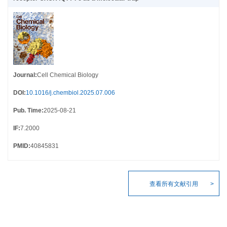
Journal
:
Cell Chemical Biology
DOI
:
10.1016/j.chembiol.2025.07.006
Pub. Time
:
2025-08-21
IF
:
7.2000
PMID
:
40845831
查看所有文献引用