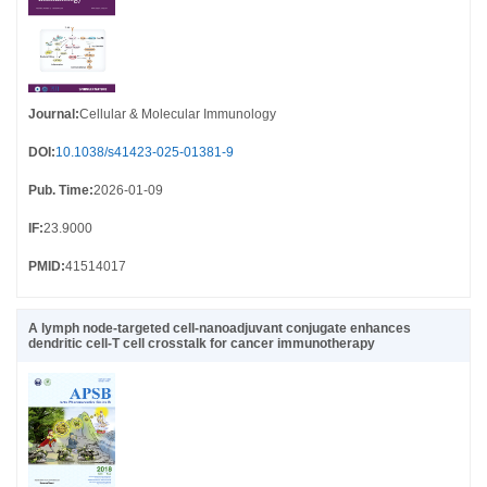
Journal
:
Cellular & Molecular Immunology
DOI
:
10.1038/s41423-025-01381-9
Pub. Time
:
2026-01-09
IF
:
23.9000
PMID
:
41514017
A lymph node-targeted cell-nanoadjuvant conjugate enhances
dendritic cell-T cell crosstalk for cancer immunotherapy