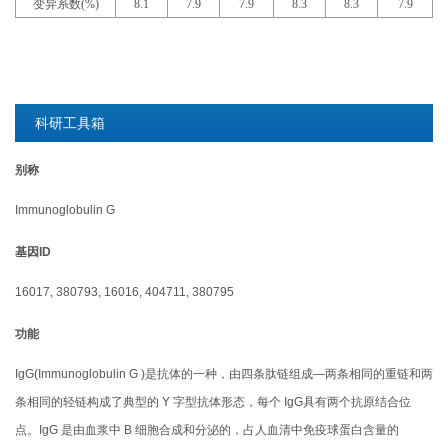
变异系数(%)
8.1
7.9
7.9
8.3
8.3
7.9
科研工具箱
别称
Immunoglobulin G
基因ID
16017, 380793, 16016, 404711, 380795
功能
IgG(Immunoglobulin G )是抗体的一种，由四条肽链组成—两条相同的重链和两
条相同的轻链构成了典型的 Y 字型抗体形态，每个 IgG具有两个抗原结合位
点。IgG 是由血浆中 B 细胞合成和分泌的，占人血清中免疫球蛋白含量的