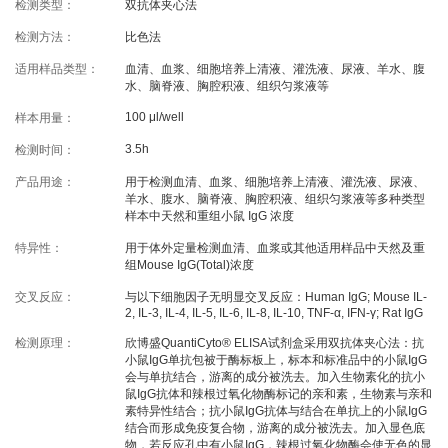
检测类型：
双抗体夹心法
线下展会
奖学金申请
检测方法：
比色法
适用样品类型：
血清、血浆、细胞培养上清液、灌洗液、尿液、羊水、腹
服务支持
水、脑脊液、胸腔积液、组织匀浆液等
100 μl/well
样本用量：
文献引用
客户评鉴
3.5h
检测时间：
技术支持
订购指南
产品用途：
用于检测血清、血浆、细胞培养上清液、灌洗液、尿液、
羊水、腹水、脑脊液、胸腔积液、组织匀浆液等多种类型
样本中天然和重组小鼠 IgG 浓度
资源中心
特异性：
用于体外定量检测血清、血浆或其他适用样品中天然及重
组Mouse IgG(Total)浓度
交叉反应：
与以下细胞因子无明显交叉反应：Human IgG; Mouse IL-
样本处理
实验流程
2, IL-3, IL-4, IL-5, IL-6, IL-8, IL-10, TNF-α, IFN-γ; Rat IgG
常见问题
注意事项
检测原理：
欣博盛QuantiCyto® ELISA试剂盒采用双抗体夹心法：抗
小鼠IgG单抗包被于酶标板上，标本和标准品中的小鼠IgG
操作视频
结果数据分析
会与单抗结合，游离的成分被洗去。加入生物素化的抗小
鼠IgG抗体和辣根过氧化物酶标记的亲和素，生物素与亲和
素特异性结合；抗小鼠IgG抗体与结合在单抗上的小鼠IgG
高分文献解读
下载中心
结合而形成免疫复合物，游离的成分被洗去。加入显色底
物，若反应孔中有小鼠IgG，辣根过氧化物酶会使无色的显