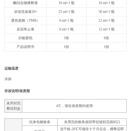
酶结合物稀释液
10 ml×1 瓶
16 ml×1 瓶
浓缩洗涤液20×
25 ml×1 瓶
50 ml×1 瓶
显色底物（TMB）
6 ml×1 瓶
12 ml×1 瓶
反应终止液
6 ml×1 瓶
12 ml×1 瓶
封板胶纸
3张
6张
产品说明书
1份
1份
运输温度
冰袋
存放说明/保质期
未开封完
4℃，请在保质期内使用
整试剂盒
抗体包被板条
未用完的板条放回带拉链铝箔袋封口
冻干粉-20℃可储存 6 个月左右，稀释后即