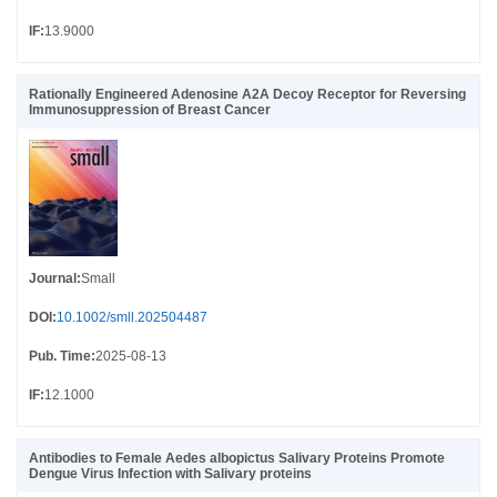
IF
:
13.9000
Rationally Engineered Adenosine A2A Decoy Receptor for Reversing
Immunosuppression of Breast Cancer
Journal
:
Small
DOI
:
10.1002/smll.202504487
Pub. Time
:
2025-08-13
IF
:
12.1000
Antibodies to Female Aedes albopictus Salivary Proteins Promote
Dengue Virus Infection with Salivary proteins