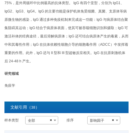
75%，是外周循环中比例最高的抗体类型。 IgG 有四个亚型，分别为 IgG1、
IgG2、IgG3、IgG4。IgG 的主要功能是保护机体免受细菌、真菌、支原体等病
原微生物的感染，IgG 通过多种免疫机制来完成这一功能：IgG 与病原体结合聚
集阻碍其运动；IgG 结合于病原体表面，使其可被吞噬细胞识别和摄取；IgG 可
激活补体的经典途径，最后溶解病原体；IgG 还可结合病原体产生的毒素，从而
中和其毒性作用；IgG 在抗体依赖性细胞介导的细胞毒作用（ADCC）中发挥着
重要的作用。此外，IgG 还与 II 型和 III 型超敏反应相关。IgG 在抗原刺激机体
后 24-48 h 产生。
研究领域
免疫学
文献引用（
）
38
样本类型
排序
×
×
全部
影响因子