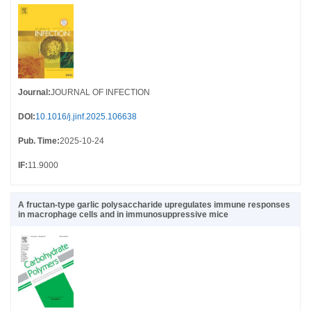
Journal
:
JOURNAL OF INFECTION
DOI
:
10.1016/j.jinf.2025.106638
Pub. Time
:
2025-10-24
IF
:
11.9000
A fructan-type garlic polysaccharide upregulates immune responses
in macrophage cells and in immunosuppressive mice