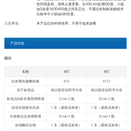
色剂现蓝色，加终止液变黄。在450 nm处测OD值，小鼠
关于欣博盛
IgG浓度与OD450值之间呈正比，可通过绘制标准曲线求
出标本中小鼠IgG的浓度。
注意事项：
本产品仅供科研使用，不用于临床诊断
公司介绍
专利/荣誉
联系我们
公司新闻
产品性能
代理商查询
组分
名称
48T
96T
抗体预包被酶标板
8×6
8×12
冻干标准品
请以随货说明书为准
请以随货说明书为准
标准品&标本通用稀释液
12 ml×2 瓶
20 ml×2 瓶
浓缩生物素化抗体
1 支（规格见标签）
1 支（规格见标签）
生物素化抗体稀释液
10 ml×1 瓶
16 ml×1 瓶
浓缩酶结合物
1 支（规格见标签）
1 支（规格见标签）