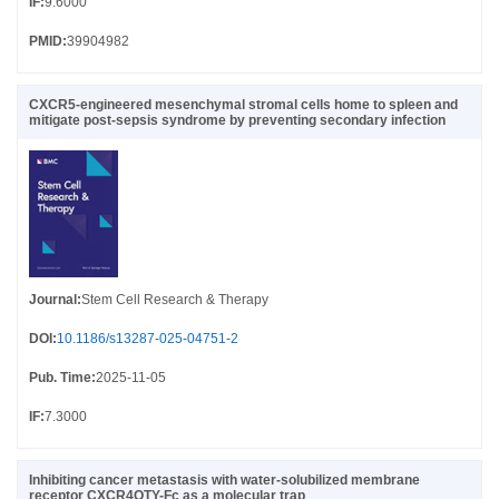
IF
:
9.6000
PMID
:
39904982
CXCR5-engineered mesenchymal stromal cells home to spleen and
mitigate post-sepsis syndrome by preventing secondary infection
Journal
:
Stem Cell Research & Therapy
DOI
:
10.1186/s13287-025-04751-2
Pub. Time
:
2025-11-05
IF
:
7.3000
Inhibiting cancer metastasis with water-solubilized membrane
receptor CXCR4QTY-Fc as a molecular trap