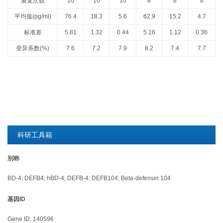
重复次数
10
10
10
8
8
8
平均值(pg/ml)
76.4
18.3
5.6
62.9
15.2
4.7
标准差
5.81
1.32
0.44
5.16
1.12
0.36
变异系数(%)
7.6
7.2
7.9
8.2
7.4
7.7
科研工具箱
别称
BD-4; DEFB4; hBD-4; DEFB-4; DEFB104; Beta-defensin 104
基因ID
Gene ID: 140596