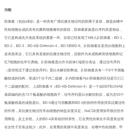
功能
防御素（包括α和β）是一种具有广谱抗微生物活性的阳离子多肽，都是由嗜中
性粒细胞合成的具有抗菌和细胞毒性的肽段，防御素家族蛋白序列高度相似，
它们是构成先天免疫系统的重要一环。目前已经发现了6种人β-防御素：BD-1，
BD-2，BD-3，BD-4/β-Defensin-4，BD-5和BD-6。β-防御素在某些白细胞和上
皮表面表达，它们具有直接的抗微生物活性，还能作为未成熟树突状细胞和记
忆T细胞的化学引诱物。β-防御素蛋白作为前体C端部分表达，通过信号序列
（某些情况下通过前肽序列）蛋白水解切割释放。β-防御素含有一个6个半胱氨
酸组成的结构，形成3个分子内二硫键，β-内防御素与α-防御素的区别是它们三
个二硫键的配对。 人β防御素-4（BD-4/β-Defensin-4）是一个由DEFB104AB
基因编码的含72个氨基酸的细胞因子，信号序列蛋白水解切割后，成为含50个
氨基酸残基的成熟蛋白。BD-4通过与溶酶菌和BD-3的协同作用发挥其抗菌活性
的作用，其抗微生物活性常由细胞的钠盐浓度决定，NaCl浓度增加导致抗性作
用降低，反之亦然。人的BD-4具有组织特异性，它在男性的睾丸中高度表达而
在女性子宫表达较少；此外，在胃窦的浆膜中高度表达，在嗜中性粒细胞，甲