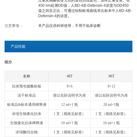
过氧化物酶会使无色的显色剂现蓝色，加终止液变黄。在
450 nm处测OD值，人BD-4/β-Defensin-4浓度与OD450
关于欣博盛
值之间呈正比，可通过绘制标准曲线求出标本中人BD-4/β-
Defensin-4的浓度。
注意事项：
本产品仅供科研使用，不用于临床诊断
公司介绍
专利/荣誉
联系我们
公司新闻
产品性能
代理商查询
组分
名称
48T
96T
抗体预包被酶标板
8×6
8×12
冻干标准品
请以实际说明书为准
请以实际说明书为准
标准品&标本通用稀释液
12 ml×1 瓶
20 ml×1瓶
浓缩生物素化抗体
1 支（规格见标签）
1 支（规格见标签）
生物素化抗体稀释液
10 ml×1 瓶
16 ml×1 瓶
浓缩酶结合物
1 支（规格见标签）
1 支（规格见标签）