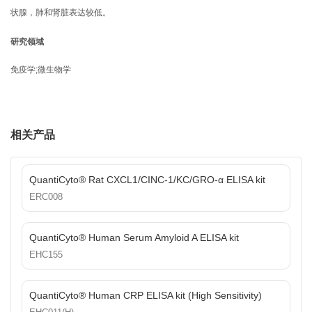
状腺，肺和肾脏表达较低。
研究领域
免疫学;微生物学
相关产品
QuantiCyto® Rat CXCL1/CINC-1/KC/GRO-α ELISA kit
ERC008
QuantiCyto® Human Serum Amyloid A ELISA kit
EHC155
QuantiCyto® Human CRP ELISA kit (High Sensitivity)