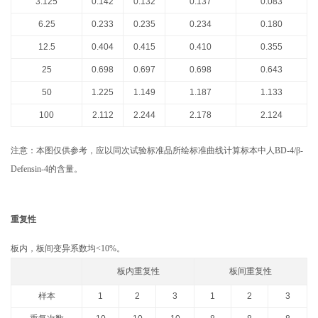
3.125
0.142
0.132
0.137
0.083
6.25
0.233
0.235
0.234
0.180
12.5
0.404
0.415
0.410
0.355
25
0.698
0.697
0.698
0.643
50
1.225
1.149
1.187
1.133
100
2.112
2.244
2.178
2.124
注意：本图仅供参考，应以同次试验标准品所绘标准曲线计算标本中人BD-4/β-
Defensin-4的含量。
重复性
板内，板间变异系数均<10%。
板内重复性
板间重复性
样本
1
2
3
1
2
3