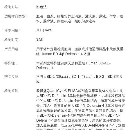
线下展会
奖学金申请
检测方法：
比色法
适用样品类型：
血清、血浆、细胞培养上清液、灌洗液、尿液、羊水、腹
水、脑脊液、胸腔积液、组织匀浆液等
服务支持
100 μl/well
样本用量：
3.5h
检测时间：
文献引用
客户评鉴
产品用途：
用于体外定量检测血清、血浆或其他适用样品中天然及重
技术支持
订购指南
组 Human BD-4/β-Defensin-4 浓度
特异性：
本试剂盒特异性识别天然和重组 Human BD-4/β-
Defensin-4
资源中心
交叉反应：
不与人BD-1 (36a.a.)，BD-1 (47a.a.)，BD-2，BD-3等反
应
样本处理
实验流程
检测原理：
欣博盛QuantiCyto® ELISA试剂盒采用双抗体夹心法：抗
人BD-4/β-Defensin-4单抗包被于酶标板上，标本和标准品
常见问题
注意事项
中的人BD-4/β-Defensin-4会与单抗结合，游离的成分被洗
去。加入生物素化的抗人BD-4/β-Defensin-4抗体和辣根过
操作视频
结果数据分析
氧化物酶标记的亲和素，生物素与亲和素特异性结合；抗
人BD-4/β-Defensin-4抗体与结合在单抗上的人BD-4/β-
高分文献解读
下载中心
Defensin-4结合而形成免疫复合物，游离的成分被洗去。
加入显色底物，若反应孔中有人BD-4/β-Defensin-4，辣根