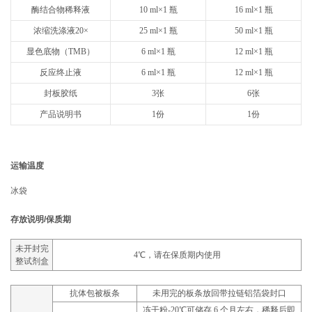
酶结合物稀释液
10 ml×1 瓶
16 ml×1 瓶
浓缩洗涤液20×
25 ml×1 瓶
50 ml×1 瓶
显色底物（TMB）
6 ml×1 瓶
12 ml×1 瓶
反应终止液
6 ml×1 瓶
12 ml×1 瓶
封板胶纸
3张
6张
产品说明书
1份
1份
运输温度
冰袋
存放说明/保质期
未开封完
4℃，请在保质期内使用
整试剂盒
抗体包被板条
未用完的板条放回带拉链铝箔袋封口
冻干粉-20℃可储存 6 个月左右，稀释后即