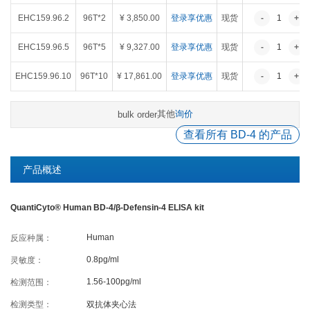
癌症生物学
表观遗传学
代谢生物学
发育生物学
EHC159.96.2
96T*2
¥ 3,850.00
登录享优惠
现货
-
1
+
干细胞与再生医学
免疫学
微生物学
神经科学
EHC159.96.5
96T*5
¥ 9,327.00
登录享优惠
现货
-
1
+
细胞生物学
心血管生物学
信号转导
EHC159.96.10
96T*10
¥ 17,861.00
登录享优惠
现货
-
1
+
定制代测
其他
询价
bulk order
查看所有 BD-4 的产品
ELISA定制
ELISA代测
Luminex®多因子检测服务
产品概述
QuantiCyto® Human BD-4/β-Defensin-4 ELISA kit
文献引用
Human
反应种属：
活动促销
0.8pg/ml
灵敏度：
1.56-100pg/ml
检测范围：
促销活动
新品发布
检测类型：
双抗体夹心法