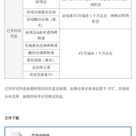
标准品
用即弃
浓缩生物素化抗体
浓缩液4℃可储存 1 个月左右，稀释后即用
浓缩酶结合物（避
即弃
光）
已开封试
标准品&标本通用稀
剂盒
释液
生物素化抗体稀释液
酶结合物稀释液
4℃可储存 1 个月左右
显色底物（避光）
反应终止液
浓缩洗涤液20×
已开封试剂盒效期特指试剂开盖后效期，如果仅拿出标准品置于-20℃，其他组
分未启用，效期同未开封完整试剂盒。
文件下载
产品说明书