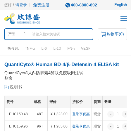
您好！
请登录
丨
免费注册
400-6800-892
English
购物车(
0
)
产品
热搜词:
TNF-α
IL-6
IL-1β
IFN-γ
VEGF
QuantiCyto® Human BD-4/β-Defensin-4 ELISA kit
产品中心
QuantiCyto®人β-防御素4酶联免疫吸附法试
剂盒
产品类型
说明书
ELISA试剂盒
凋亡试剂盒
IHC试剂盒
二抗
QuantiCyto®ELISA
货号
规格
报价
折扣价
货期
数量
其它试剂
QuantiCyto®ELISA(高敏)
QuikCyto®ELISA(快检)
EHC159.48
48T
¥ 1,323.00
登录享优惠
现货
-
1
+
QuantiCyto®ELISA(超敏)
研究领域
EHC159.96
96T
¥ 1,985.00
登录享优惠
现货
-
1
+