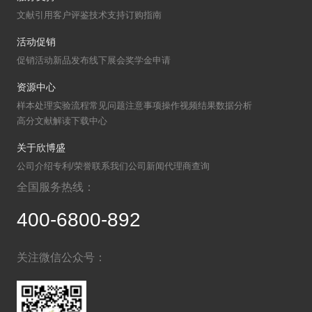
文献引用
客户评鉴
技术支持
订购指南
活动促销
促销活动
新品发布
线下展会
奖学金申请
资源中心
样本处理
实验流程
常见问题
注意事项
操作视频
结果数据分析
高分文献解读
下载中心
关于欣博盛
公司介绍
专利/荣誉
联系我们
公司新闻
代理商查询
全国服务热线：
400-6800-892
关注微信公众号：