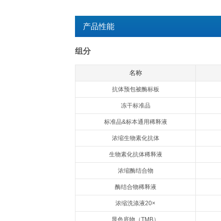
检测时间：
3.5h
产品用途：
用于体外定量检测血
特异性：
本试剂盒特异性识别
交叉反应：
/
检测原理：
欣博盛 Quant
中的人IgG1会
的亲和素，生物素
物，游离的成分被
蓝色，加终止液变黄
求出标本中人IgG
注意事项：
本产品仅供科研使
产品性能