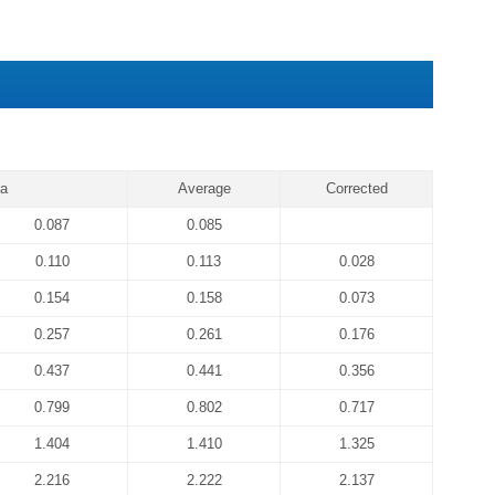
标准品
冻干粉-20℃可储存 6 个月左
浓缩生物素化抗体
浓缩液4℃可储存 1 个月左
浓缩酶结合物（避光）
标准品&标本通用稀释液
生物素化抗体稀释液
酶结合物稀释液
4℃可储存 1 个
显色底物（避光）
反应终止液
浓缩洗涤液20×
期，如果仅拿出标准品置于-20℃，其他组分未启用，效期同