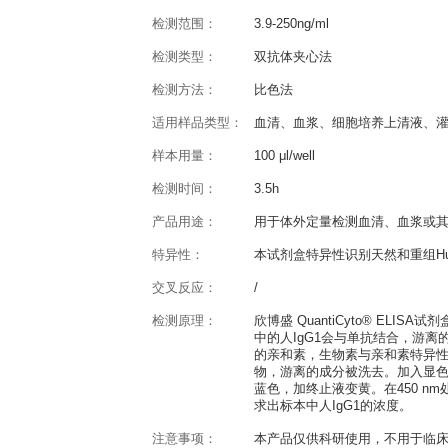
产品概述
QuantiCyto® Human IgG
反应种属：
Human
灵敏度：
1.95ng/ml
检测范围：
3.9-250ng/ml
检测类型：
双抗体夹心法
检测方法：
比色法
适用样品类型：
血清、血浆、细胞
样本用量：
100 μl/well