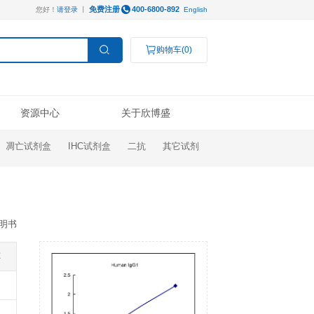
免费注册
您好！
请登录
丨
服务支持
资源中心
ELISA试剂盒
凋亡试剂盒
IHC试剂盒
操作视频
线下展会
技术支持
公司新闻
Luminex®多因子
研究领域
结果数据分析
奖学金申请
订购指南
代理商查询
高分文献解读
检测服务
癌症生物学
表观遗传学
代谢生物学
发育生物学
干细胞与再生医学
免疫学
说明书
微生物学
神经科学