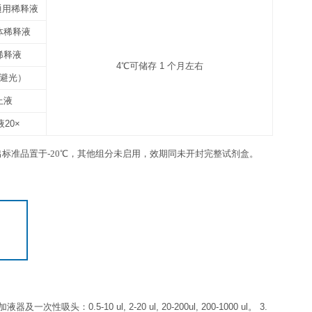
6 ml×1 瓶
12
3张
1份
4℃，请在保质期内使用
抗体包被板条
未用完的板条放回带拉链