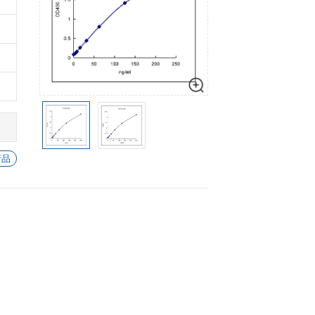
细胞生物学
心血管生物
数量
加入购物车
信号转导
-
+
1
加入
-
+
1
加入
-
+
1
加入
-
+
1
加入
-
+
1
加入
查看所有 IgG1 的产品