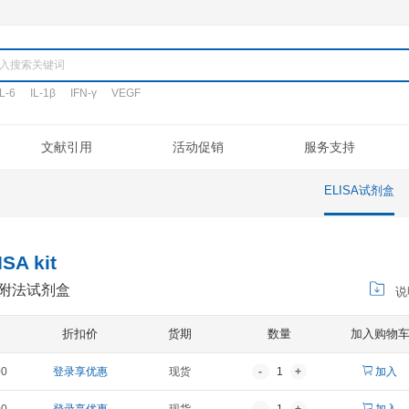
产品
TNF-α
IL-6
IL-1β
IFN-γ
VEGF
搜词:
定制代测
文献引用
活动促销
验流程
促销活动
文献引用
公司介绍
ELISA定制
常见问题
专利/荣誉
新品发布
客户评鉴
注意事项
ELISA代测
联系我们
凋亡试剂盒
IHC试剂盒
二抗
其它试剂
IgG1 ELISA kit
蛋白G1酶联免疫吸附法试剂盒