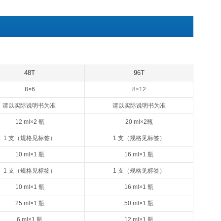
清、血浆或其他适用样品中天然及重组Human IgG1浓度
天然和重组Human IgG1
iCyto® ELISA试剂盒采用双抗体夹心法：抗人IgG1单抗包被于
与单抗结合，游离的成分被洗去。加入生物素化的抗人IgG1抗体
与亲和素特异性结合；抗人IgG1抗体与结合在单抗上的人 IgG
洗去。加入显色底物，若反应孔中有人IgG1，辣根过氧化物酶
。在450 nm处测OD值，人IgG1浓度与OD450值之间呈正
1的浓度。
用，不用于临床诊断