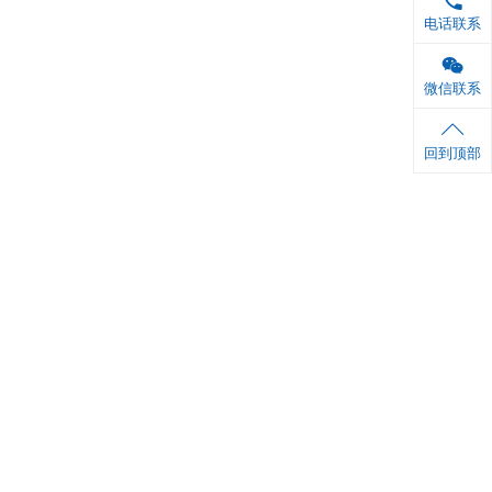
 ml×1 瓶
6张
1份
铝箔袋封口