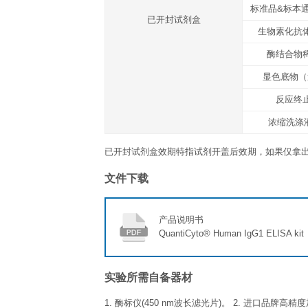
反应终止液
具腐蚀性
封板胶纸
产品说明书
运输温度
冰袋
存放说明/保质期
未开封完整试剂盒