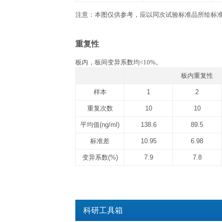
产品说明书
QuantiCyto® Human I
实验所需自备器材
1. 酶标仪(450 nm波长滤光片)。 2. 进口
37 ℃恒温箱, 双蒸水或去离子水，
相关数据
标准曲线
Dose（ng/ml）