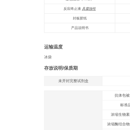
组分
名称
抗体预包被酶标板
冻干标准品
标准品&标本通用稀释液
浓缩生物素化抗体
生物素化抗体稀释液
浓缩酶结合物
酶结合物稀释液
浓缩洗涤液20×
显色底物（TMB）