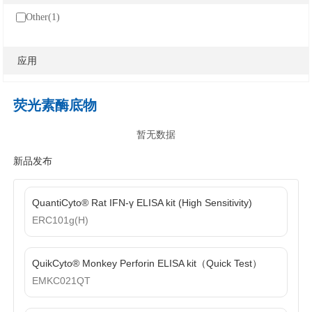
癌症生物学
表观遗传学
代谢生物学
发育生物学
Other(1)
干细胞与再生医学
免疫学
微生物学
神经科学
细胞生物学
心血管生物学
信号转导
应用
定制代测
荧光素酶底物
暂无数据
ELISA定制
ELISA代测
新品发布
Luminex®多因子检测服务
QuantiCyto® Rat IFN-γ ELISA kit (High Sensitivity)
文献引用
ERC101g(H)
活动促销
QuikCyto® Monkey Perforin ELISA kit（Quick Test）
EMKC021QT
促销活动
新品发布