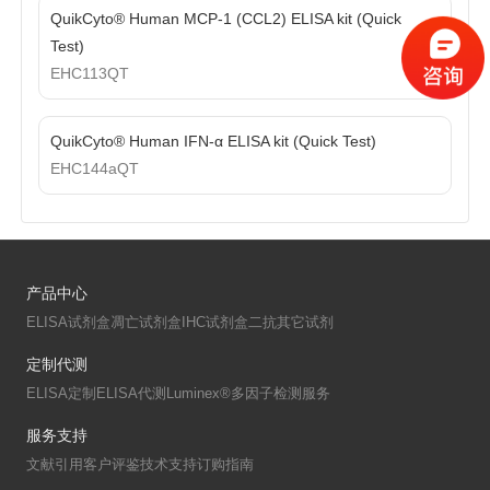
线下展会
奖学金申请
QuikCyto® Human MCP-1 (CCL2) ELISA kit (Quick
Test)
EHC113QT
服务支持
QuikCyto® Human IFN-α ELISA kit (Quick Test)
文献引用
客户评鉴
EHC144aQT
技术支持
订购指南
资源中心
产品中心
ELISA试剂盒
凋亡试剂盒
IHC试剂盒
二抗
其它试剂
样本处理
实验流程
定制代测
常见问题
注意事项
ELISA定制
ELISA代测
Luminex®多因子检测服务
操作视频
结果数据分析
服务支持
高分文献解读
下载中心
文献引用
客户评鉴
技术支持
订购指南