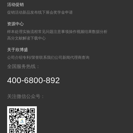
活动促销
关于欣博盛
促销活动
新品发布
线下展会
奖学金申请
资源中心
公司介绍
专利/荣誉
样本处理
实验流程
常见问题
注意事项
操作视频
结果数据分析
高分文献解读
下载中心
联系我们
公司新闻
关于欣博盛
代理商查询
公司介绍
专利/荣誉
联系我们
公司新闻
代理商查询
全国服务热线：
400-6800-892
关注微信公众号：