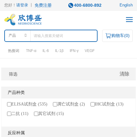
您好！
请登录
丨
免费注册
400-6800-892
English
购物车(
0
)
产品
热搜词:
TNF-α
IL-6
IL-1β
IFN-γ
VEGF
产品中心
清除
筛选
产品类型
产品种类
ELISA试剂盒
凋亡试剂盒
IHC试剂盒
二抗
ELISA试剂盒 (535)
凋亡试剂盒 (2)
IHC试剂盒 (13)
QuantiCyto®ELISA
其它试剂
QuantiCyto®ELISA(高敏)
二抗 (11)
其它试剂 (15)
QuikCyto®ELISA(快检)
QuantiCyto®ELISA(超敏)
研究领域
反应种属