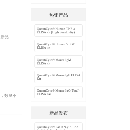
细胞生物学
心血管生物
多送，数量不限！活动时间：2018年4月1
信号转导
礼遇盛夏—
欣博盛好礼
QuantiCyt
ELISA kit (
0元京东卡一张。购买1个48T指定新品
QuantiCy
ELISA kit
QuantiCyt
ELISA kit
QuantiCyt