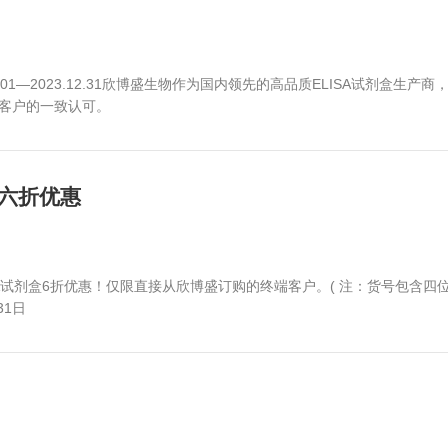
yto®ELISA试剂盒（96 tests），即送高级定制“发Na
18年3月31日 活动代码：18Q1EK
计划
2023.01.01—2023.12.31欣博盛生物作为国内领
口碑，获得广大客户的一致认可。