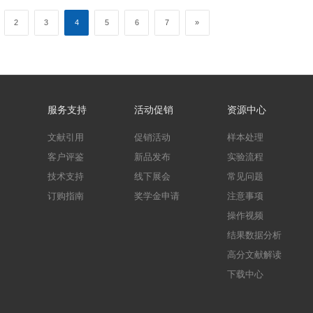
送高级定制“发nature实验记录本”一本
-FIT/CPI细胞凋亡试剂盒开学六折大促销
6年12月31日 促销内容：订购欣博盛Annexin V-FITC/
LISA试剂盒送京东卡