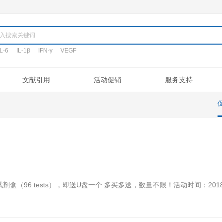
产品
TNF-α
IL-6
IL-1β
IFN-γ
VEGF
搜词:
定制代测
文献引用
活动促销
验流程
促销活动
文献引用
公司介绍
ELISA定制
常见问题
专利/荣誉
新品发布
客户评鉴
注意事项
ELISA代测
联系我们
凋亡试剂盒
IHC试剂盒
送U盘
二抗
其它试剂