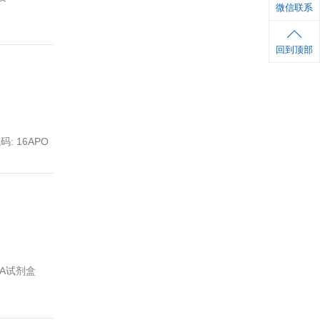
高品质QuantiCyto®ELISA试剂盒
 活动内容：⑴订购欣博盛人指标高品质