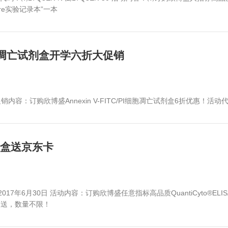
2017新年送伞行动
年3月31日 活动代码：17Q1EK 活动内容：订购欣博盛任意指标
堂伞一把！
017超值活动
7年9月30日 活动代码：⑴17Q3EK-N ⑵17Q3EK-50