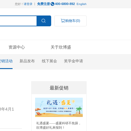
免费注册
您好！
请登录
丨
服务支持
资源中心
促销活动
新品发布
线下
操作视频
线下展会
技术支持
公司新闻
Luminex®多因子
研究领域
结果数据分析
奖学金申请
订购指南
代理商查询
高分文献解读
检测服务
癌症生物学
表观遗传学
代谢生物学
发育生物学
干细胞与再生医学
免疫学
微生物学
神经科学