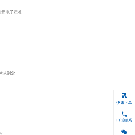
QuantiCyt
NGAL/Lipo
的终端客户。( 注：货号包含四位数字的产品
A试剂盒外包装，即可兑换“星巴克50元电子星礼