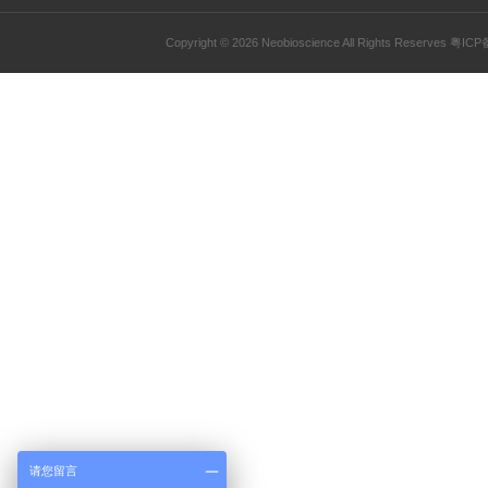
活动代码：17Q2EK 活动时间：20
（96 tests），即送50 RM
产品中心
定制代测
ELISA试剂盒
ELISA定
凋亡试剂盒
ELISA代
IHC试剂盒
Lumine