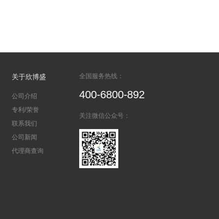
PI细胞凋亡试剂盒6折优惠！活动代码: 16APO