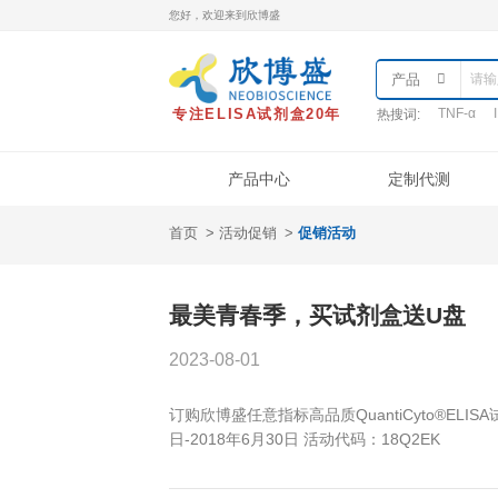
您好，欢迎来到欣博盛
专注ELISA试剂盒20年
热
产品中心
首页
活动促销
促销活动
产品类型
样本处理
实
ELISA试剂盒
最美青春季，买试剂盒
QuantiCyto®ELISA
QuantiCyto®ELISA(高敏)
2023-08-01
QuikCyto®ELISA(快检)