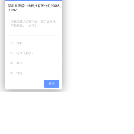
二抗
其它试剂
Copyright © 2026 Neobioscience All Righ