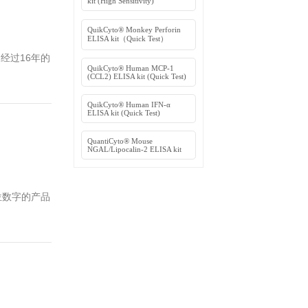
Kit
QuantiCyto
ELISA Kit
ture实验记录本” 一本！多买多送，数量不
QuantiCyt
kit (High S
QuikCyto®
ELISA kit
先的高品质ELISA试剂盒生产商，经过16年的
QuikCyto
(CCL2) ELI
QuikCyto®
ELISA kit 