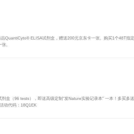
Cyto®ELISA试剂盒（96 tests），即送U盘一个 多买
Q2EK
礼不停
6T指定新品QuantiCyto® ELISA试剂盒，赠送20
，赠送100元京东卡一张。
开始啦~