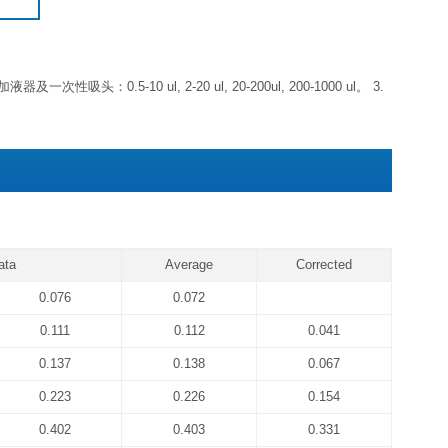
4℃，请在保质期内使用
抗体包被板条
未用完的板条放回带拉
标准品
冻干粉-20℃可储存 6 个月
浓缩生物素化抗体
浓缩液4℃可储存 1 个月左
浓缩酶结合物（避光）
标准品&标本通用稀释液
生物素化抗体稀释液
酶结合物稀释液
4℃可储存 1 个
显色底物（避光）
反应终止液
浓缩洗涤液20×、A液、B液