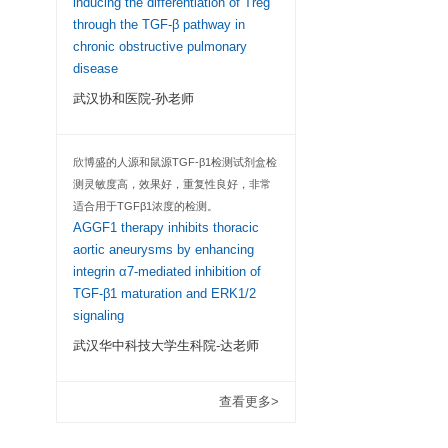
客户
本人经常使用欣博盛的
多，供货速度快，价
好，灵敏度高，强烈
BAMBI regulates
inducing the differ
through the TGF-β
chronic obstructi
disease
武汉协和医院-孙
、组织匀浆液等
欣博盛的人源和鼠源T