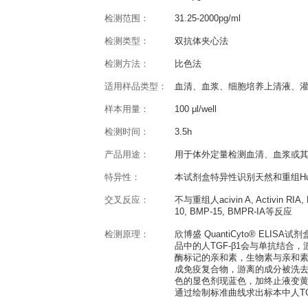
产品概述
QuantiCyto® Human TGF
反应种属：
Human
灵敏度：
15.6pg/ml
检测范围：
31.25-2000pg/ml
检测类型：
双抗体夹心法
检测方法：
比色法
适用样品类型：
血清、血浆、细胞
样本用量：
100 μl/well