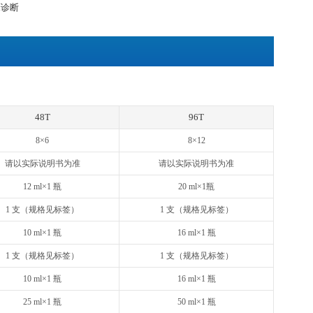
清、血浆或其他适用样品中天然及重组Human TGF-β1浓度
天然和重组Human TGF-β1
Activin RIA, BMP-2, BMP-3, BMP-3b, BMP-4, BMP-5, BM
MPR-IA等反应
Cyto® ELISA试剂盒采用双抗体夹心法：抗人TGF-β1单抗包
β1会与单抗结合，游离的成分被洗去。加入生物素化的抗人TGF-
生物素与亲和素特异性结合；抗人TGF-β1抗体与结合在单抗上的
离的成分被洗去。加入显色底物，若反应孔中有人TGF-β1，
加终止液变黄。在450 nm处测OD值，人TGF-β1浓度与OD
求出标本中人TGF-β1的浓度。
用，不用于临床诊断