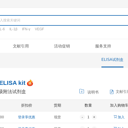
产品
TNF-α
IL-6
IL-1β
IFN-γ
VEGF
搜词:
定制代测
文献引用
活动促销
验流程
促销活动
文献引用
公司介绍
ELISA定制
常见问题
专利/荣誉
新品发布
客户评鉴
注意事项
ELISA代测
联系我们
凋亡试剂盒
IHC试剂盒
二抗
其它试剂
TGF-β1 ELISA kit
因子-β1酶联免疫吸附法试剂盒