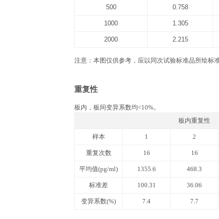
已开封试剂盒效期特指试剂开盖后效
文件下载
产品说明书
QuantiCyto® Human T
实验所需自备器材
1. 酶标仪(450 nm波长滤光片)。 2. 进口
37 ℃恒温箱, 双蒸水或去离子水，
相关数据