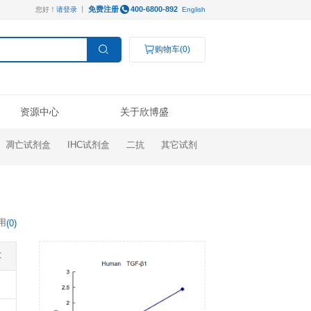
免费注册
您好！
请登录
丨
服务支持
资源中心
ELISA试剂盒
凋亡试剂盒
IHC试剂盒
操作视频
线下展会
技术支持
公司新闻
Luminex®多因子
研究领域
结果数据分析
奖学金申请
订购指南
代理商查询
高分文献解读
检测服务
癌症生物学
表观遗传学
代谢生物学
发育生物学
干细胞与再生医学
免疫学
文献引用
(
0
)
说明书
微生物学
神经科学