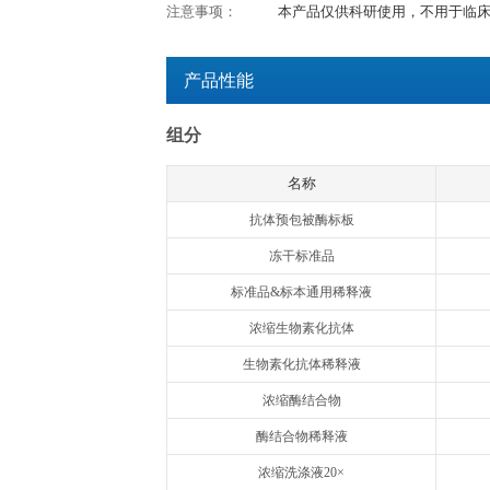
检测时间：
3.5h
产品用途：
用于体外定量检测血
特异性：
本试剂盒特异性识别
交叉反应：
不与重组人acivin A, 
10, BMP-15, B
检测原理：
欣博盛 Quanti
品中的人TGF-
酶标记的亲和素，
成免疫复合物，游
色的显色剂现蓝色，
通过绘制标准曲线
注意事项：
本产品仅供科研使
产品性能