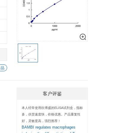
细胞生物学
心血管生物
数量
加入购物车
信号转导
-
+
1
加入
-
+
1
加入
-
+
1
加入
-
+
1
加入
-
+
1
加入
查看所有 TGF-β1 的产品