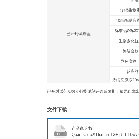
显色底物（TMB）
反应终止液
封板胶纸
产品说明书
A液（激活液）
B液（终止液）
运输温度
冰袋
存放说明/保质期