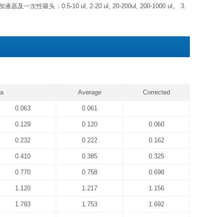
标准品
冻干粉-20℃可储存 6 个月左
浓缩生物素化抗体
浓缩液4℃可储存 1 个月左
浓缩酶结合物（避光）
标准品&标本通用稀释液
生物素化抗体稀释液
酶结合物稀释液
4℃可储存 1 个
显色底物（避光）
反应终止液
浓缩洗涤液20×
期，如果仅拿出标准品置于-20℃，其他组分未启用，效期同