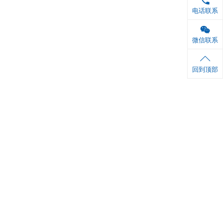
 ml×1 瓶
6张
1份
铝箔袋封口