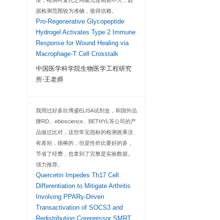
客户
因课题需要检测特定抗
血浆中的表达水平，
选择了欣博盛的小鼠Ig
说明书很清晰，跟着
便，检测时复孔之间
据检测范围较为准确
Pro-Regenerative 
Hydrogel Activat
Response for Wou
Macrophage-T Cell
、组织匀浆液等
中国医学科学院生
所-王老师