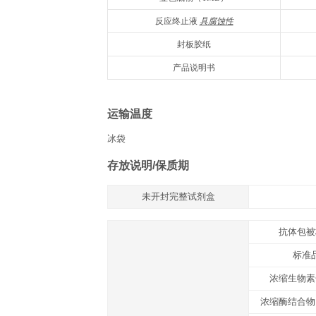
组分
名称
抗体预包被酶标板
冻干标准品
标准品&标本通用稀释液
浓缩生物素化抗体
生物素化抗体稀释液
浓缩酶结合物
酶结合物稀释液
浓缩洗涤液20×
显色底物（TMB）