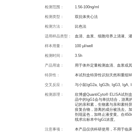
产品概述
QuantiCyto® Mouse IgG1
反应种属：
Mouse
灵敏度：
0.78ng/ml
检测范围：
1.56-100ng/ml
检测类型：
双抗体夹心法
检测方法：
比色法
适用样品类型：
血清、血浆、细胞
样本用量：
100 μl/well