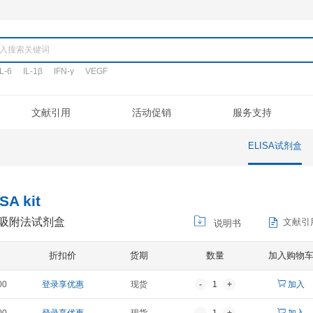
产品
TNF-α
IL-6
IL-1β
IFN-γ
VEGF
搜词:
定制代测
文献引用
活动促销
验流程
促销活动
文献引用
公司介绍
ELISA定制
常见问题
专利/荣誉
新品发布
客户评鉴
注意事项
ELISA代测
联系我们
凋亡试剂盒
IHC试剂盒
二抗
其它试剂
IgG1 ELISA kit
球蛋白G1酶联免疫吸附法试剂盒