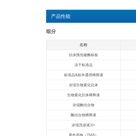
检测时间：
3.5h
产品用途：
用于体外定量检测血
特异性：
本试剂盒特异性识别
交叉反应：
与小鼠IgG2a, IgG
检测原理：
欣博盛Quanti
品中的IgG1会
记的亲和素，生物
疫复合物，游离的
剂现蓝色，加终止液
线求出标本中IgG
注意事项：
本产品仅供科研使
产品性能