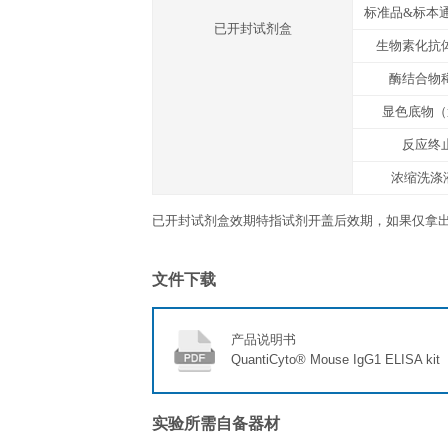
反应终止液
具腐蚀性
封板胶纸
产品说明书
运输温度
冰袋
存放说明/保质期
未开封完整试剂盒