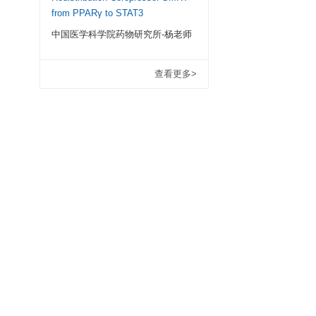
我用过好多欣博盛EL
牌RD、ebioscienc
品做过比对，这些常
有差别，很棒的，但
节省了经费，也拿到
于酶标板上，标本和标准
强力推荐。
体和辣根过氧化物酶标
IgG1结合而形成免
Quercetin Impede
物酶会使无色的显色
Differentiation to M
正比，可通过绘制标准曲
Involving PPARγ-
Transactivation 
Redistribution C
from PPARγ to S
中国医学科学院药