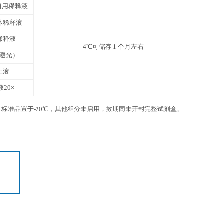
6 ml×1 瓶
12
3张
1份
4℃，请在保质期内使用
抗体包被板条
未用完的板条放回带拉链