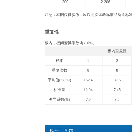
文件下载
产品说明书
QuantiCyto® Mouse I
实验所需自备器材
1. 酶标仪(450 nm波长滤光片)。 2. 进口
37 ℃恒温箱, 双蒸水或去离子水，
相关数据
标准曲线