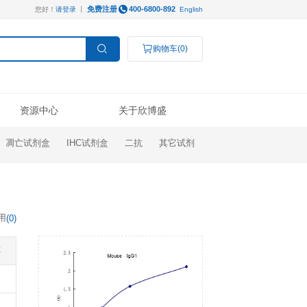
免费注册
您好！
请登录
丨
服务支持
资源中心
ELISA试剂盒
凋亡试剂盒
IHC试剂盒
操作视频
线下展会
技术支持
公司新闻
Luminex®多因子
研究领域
结果数据分析
奖学金申请
订购指南
代理商查询
高分文献解读
检测服务
癌症生物学
表观遗传学
代谢生物学
发育生物学
干细胞与再生医学
免疫学
文献引用
(
0
)
说明书
微生物学
神经科学