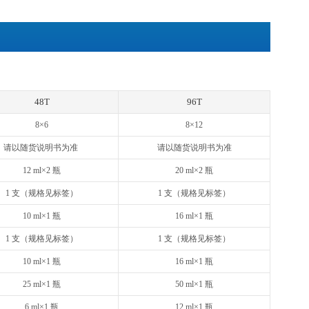
清、血浆或其他适用样品中天然及重组Mouse IgG1浓度
天然和重组Mouse IgG1
2b, IgG3, IgA, IgE, IgM没有交叉反应
Cyto® ELISA试剂盒采用双抗体夹心法：抗小鼠IgG1单抗包被
与单抗结合，游离的成分被洗去。加入生物素化的抗小鼠IgG1抗
素与亲和素特异性结合；抗小鼠IgG1抗体与结合在单抗上的小鼠
成分被洗去。加入显色底物，若反应孔中有IgG1，辣根过氧化
变黄。在450nm处测OD值，IgG1浓度与OD450值之间呈
1浓度。
用，不用于临床诊断