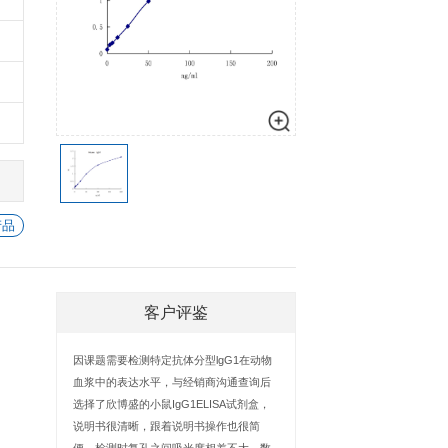
细胞生物学
心血管生物
数量
加入购物车
信号转导
-
+
1
加入
-
+
1
加入
-
+
1
加入
-
+
1
加入
-
+
1
加入
查看所有 IgG1 的产品