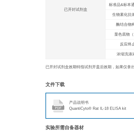
反应终止液
封板胶纸
产品说明书
运输温度
冰袋
存放说明/保质期
未开封完整试剂盒