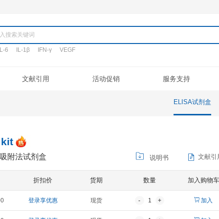
产品
TNF-α
IL-6
IL-1β
IFN-γ
VEGF
搜词:
定制代测
文献引用
活动促销
验流程
促销活动
文献引用
公司介绍
ELISA定制
常见问题
专利/荣誉
新品发布
客户评鉴
注意事项
ELISA代测
联系我们
凋亡试剂盒
IHC试剂盒
二抗
其它试剂
18 ELISA kit
胞介素-18酶联免疫吸附法试剂盒