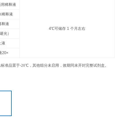
6 ml×1 瓶
12
3张
1份
4℃，请在保质期内使用
抗体包被板条
未用完的板条放回带拉链