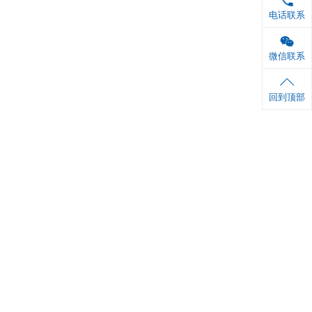
 ml×1 瓶
6张
1份
铝箔袋封口