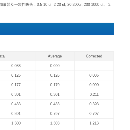
标准品
冻干粉-20℃可储存 6 个月左
浓缩生物素化抗体
浓缩液4℃可储存 1 个月左
浓缩酶结合物（避光）
标准品&标本通用稀释液
生物素化抗体稀释液
酶结合物稀释液
4℃可储存 1 个
显色底物（避光）
反应终止液
浓缩洗涤液20×
期，如果仅拿出标准品置于-20℃，其他组分未启用，效期同