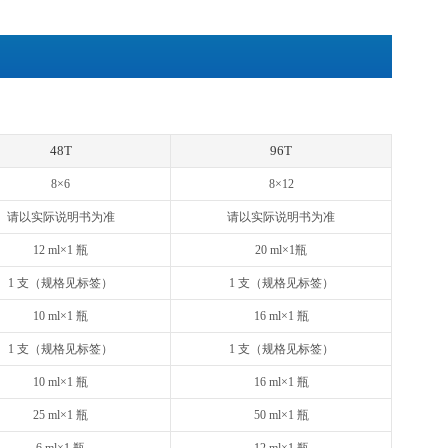
清、血浆或其他适用样品中天然及重组Rat IL-18浓度
然和重组Rat IL-18
其他蛋白的交叉反应
Cyto® ELISA试剂盒采用双抗体夹心法：抗大鼠IL-18单抗包被
8会与单抗结合，游离的成分被洗去。加入生物素化的抗大鼠IL-1
物素与亲和素特异性结合；抗大鼠IL-18抗体与结合在单抗上的大
离的成分被洗去。加入显色底物，若反应孔中有大鼠IL-18，
加终止液变黄。在450 nm处测OD值，大鼠IL-18浓度与OD
出标本中大鼠IL-18的浓度。
用，不用于临床诊断