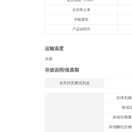
组分
名称
抗体预包被酶标板
冻干标准品
标准品&标本通用稀释液
浓缩生物素化抗体
生物素化抗体稀释液
浓缩酶结合物
酶结合物稀释液
浓缩洗涤液20×
显色底物（TMB）