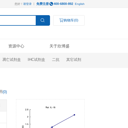
免费注册
您好！
请登录
丨
服务支持
资源中心
ELISA试剂盒
凋亡试剂盒
IHC试剂盒
操作视频
线下展会
技术支持
公司新闻
Luminex®多因子
研究领域
结果数据分析
奖学金申请
订购指南
代理商查询
高分文献解读
检测服务
癌症生物学
表观遗传学
代谢生物学
发育生物学
干细胞与再生医学
免疫学
文献引用
(
0
)
说明书
微生物学
神经科学