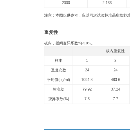
文件下载
产品说明书
QuantiCyto® Rat IL-1
实验所需自备器材
1. 酶标仪(450 nm波长滤光片)。 2. 进口
37 ℃恒温箱, 双蒸水或去离子水，
相关数据
标准曲线