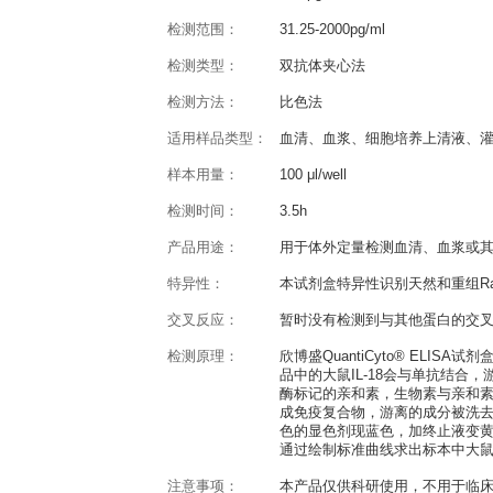
产品概述
QuantiCyto® Rat IL-18 E
反应种属：
Rat
灵敏度：
15.6pg/ml
检测范围：
31.25-2000pg/ml
检测类型：
双抗体夹心法
检测方法：
比色法
适用样品类型：
血清、血浆、细胞
样本用量：
100 μl/well