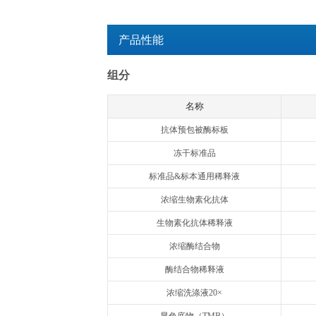
检测时间：
3.5h
产品用途：
用于体外定量检测血
特异性：
本试剂盒特异性识别天
交叉反应：
暂时没有检测到与
检测原理：
欣博盛Quanti
品中的大鼠IL-1
酶标记的亲和素，生
成免疫复合物，游
色的显色剂现蓝色，
通过绘制标准曲线求
注意事项：
本产品仅供科研使
产品性能