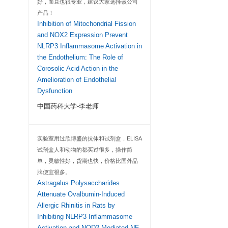
客户
本实验室经常使用欣博
品。该产品质量良好
复性好，实验室的同学
试剂盒比较认可，另
好，而且也很专业，
产品！
Inhibition of Mitoc
and NOX2 Express
NLRP3 Inflammaso
the Endothelium: 
、组织匀浆液等
Corosolic Acid Act
Amelioration of En
Dysfunction