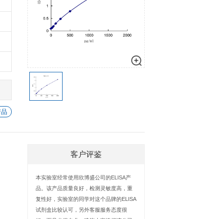
细胞生物学
心血管生物
数量
加入购物车
信号转导
-
+
1
加入
-
+
1
加入
-
+
1
加入
-
+
1
加入
-
+
1
加入
查看所有 IL-18 的产品