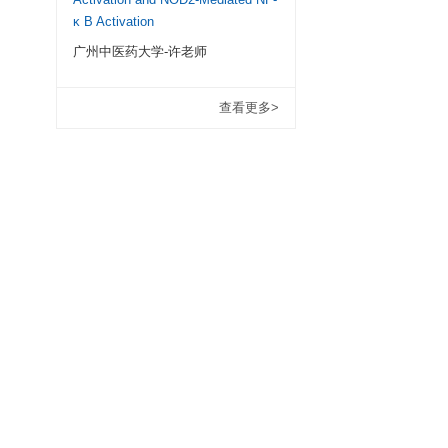
中国药科大学-李
实验室用过欣博盛的抗
试剂盒人和动物的都
单，灵敏性好，货期
于酶标板上，标本和标准
牌便宜很多。
8抗体和辣根过氧化物
鼠IL-18结合而形
Astragalus Polysa
辣根过氧化物酶会使无
Attenuate Ovalbu
450值之间呈正比，可
Allergic Rhinitis i
Inhibiting NLRP3
Activation and N
κ B Activation
广州中医药大学-