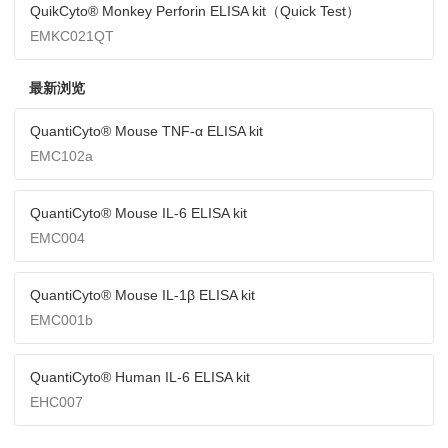
QuikCyto® Monkey Perforin ELISA kit（Quick Test）
EMKC021QT
最新浏览
QuantiCyto® Mouse TNF-α ELISA kit
EMC102a
QuantiCyto® Mouse IL-6 ELISA kit
EMC004
QuantiCyto® Mouse IL-1β ELISA kit
EMC001b
QuantiCyto® Human IL-6 ELISA kit
EHC007