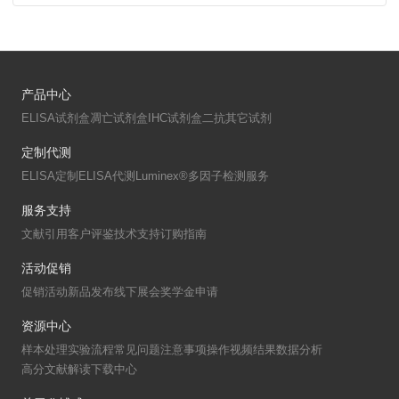
产品中心
ELISA试剂盒
凋亡试剂盒
IHC试剂盒
二抗
其它试剂
定制代测
ELISA定制
ELISA代测
Luminex®多因子检测服务
服务支持
文献引用
客户评鉴
技术支持
订购指南
活动促销
促销活动
新品发布
线下展会
奖学金申请
资源中心
样本处理
实验流程
常见问题
注意事项
操作视频
结果数据分析
高分文献解读
下载中心