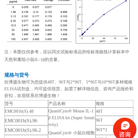
注：本图仅供参考，应以同次试验标准品所绘标准曲线计算标本中
天然和重组小鼠IL-1β的含量。
规格与货号
欣博盛生物可为您提供48T、96T与2*96T、5*96T与10*96T多种规格
ELISA试剂盒，均可提供现货。如需了解详细信息、咨询产品报价和
折扣，欢迎联系欣博盛生物！
货号
产品名称
规格
QuantiCyto® Mouse IL-1
EMC001b(S).48
48T
β ELISA kit (Super Sensit
EMC001b(S).96
96T
ivity)
EMC001b(S).96.2
96T*2
QuantiCyto® 小鼠白细胞