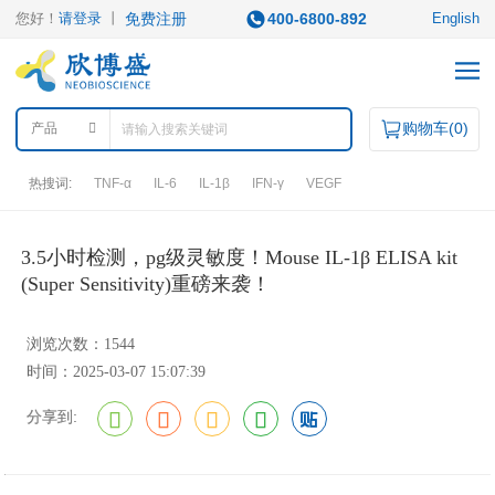
您好！
请登录
丨
免费注册
400-6800-892
English
购物车(
0
)
产品
热搜词:
TNF-α
IL-6
IL-1β
IFN-γ
VEGF
产品中心
3.5小时检测，pg级灵敏度！Mouse IL-1β ELISA kit
(Super Sensitivity)重磅来袭！
产品类型
浏览次数：1544
ELISA试剂盒
凋亡试剂盒
IHC试剂盒
二抗
时间：2025-03-07 15:07:39
QuantiCyto®ELISA
其它试剂
QuantiCyto®ELISA(高敏)
分享到:
QuikCyto®ELISA(快检)
QuantiCyto®ELISA(超敏)
研究领域