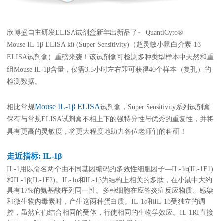
线下展会
奖学金申请
欣博盛自主研发ELISA试剂盒新年出新品了~ QuantiCyto®
服务支持
Mouse IL-1β ELISA kit (Super Sensitivity)（超灵敏小鼠白介素-1β
ELISA试剂盒）重磅来袭！该试剂盒可检测多种类型样本中天然和重
文献引用
客户评鉴
组Mouse IL-1β含量，仅需3.5小时左右即可获得40个样本（复孔）的
检测数据。
技术支持
订购指南
Mouse IL-1β ELISA
相比常规
试剂盒，Super Sensitivity系列试剂盒
资源中心
保有与常规ELISA试剂盒不相上下的强特异性与优秀的重复性，并将
具有更高的灵敏度，将更大程度地助力各位老师们的科研！
样本处理
实验流程
走近指标: IL-1β
常见问题
注意事项
IL-1用以命名两个由不同基因编码的多效性细胞因子—IL-1α(IL-1F1)
和IL-1β(IL-1F2)。IL-1α和IL-1β为结构上相关的多肽，在小鼠中大约
操作视频
结果数据分析
具有17%的氨基酸序列同一性。多种细胞在应答炎症反应物质、感染
和微生物内毒素时，产生这两种蛋白质。IL-1α和IL-1β受独立的调
高分文献解读
下载中心
控，虽然它们结合相同的受体，行使相同的生物学效应。IL-1RI直接