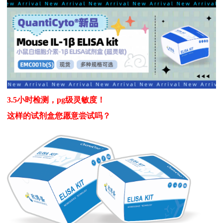
癌症生物学
表观遗传学
代谢生物学
发育生物学
干细胞与再生医学
免疫学
微生物学
神经科学
细胞生物学
心血管生物学
信号转导
定制代测
ELISA定制
ELISA代测
3.5小时检测，pg级灵敏度！
这样的试剂盒您愿意尝试吗？
Luminex®多因子检测服务
文献引用
活动促销
促销活动
新品发布