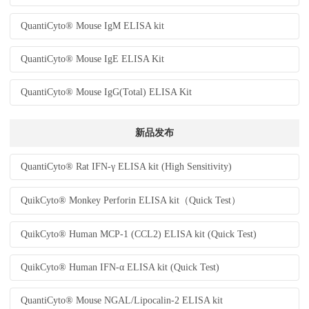
QuantiCyto® Mouse IgM ELISA kit
QuantiCyto® Mouse IgE ELISA Kit
QuantiCyto® Mouse IgG(Total) ELISA Kit
新品发布
QuantiCyto® Rat IFN-γ ELISA kit (High Sensitivity)
QuikCyto® Monkey Perforin ELISA kit（Quick Test）
QuikCyto® Human MCP-1 (CCL2) ELISA kit (Quick Test)
QuikCyto® Human IFN-α ELISA kit (Quick Test)
QuantiCyto® Mouse NGAL/Lipocalin-2 ELISA kit