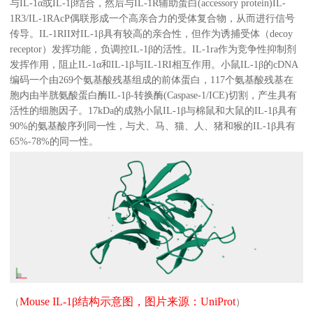
与IL-1α或IL-1β结合，然后与IL-1R辅助蛋白(accessory protein)IL-
1R3/IL-1RAcP偶联形成一个高亲合力的受体复合物，从而进行信号
关于欣博盛
传导。IL-1RII对IL-1β具有较高的亲合性，但作为诱捕受体（decoy
receptor）发挥功能，负调控IL-1β的活性。IL-1ra作为竞争性抑制剂
发挥作用，阻止IL-1α和IL-1β与IL-1RI相互作用。小鼠IL-1β的cDNA
公司介绍
专利/荣誉
编码一个由269个氨基酸残基组成的前体蛋白，117个氨基酸残基在
联系我们
公司新闻
胞内由半胱氨酸蛋白酶IL-1β-转换酶(Caspase-1/ICE)切割，产生具有
活性的细胞因子。17kDa的成熟小鼠IL-1β与棉鼠和大鼠的IL-1β具有
代理商查询
90%的氨基酸序列同一性，与犬、马、猫、人、猪和猴的IL-1β具有
65%-78%的同一性。
Mouse IL-1β结构示意图，图片来源：UniProt
（
）