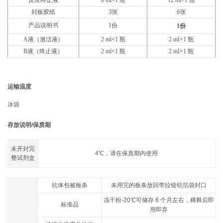
反应终止液
6 ml×1 瓶
12 ml×1 瓶
封板胶纸
3张
6张
产品说明书
1份
1份
A液（激活液）
2 ml×1 瓶
2 ml
×1 瓶
B液（终止液）
2 ml×1 瓶
2 ml
×1 瓶
运输温度
冰袋
存放说明/保质期
未开封完
4℃，请在保质期内使用
整试剂盒
抗体包被板条
未用完的板条放回带拉链铝箔袋封口
冻干粉-20℃可储存 6 个月左右，稀释后即
标准品
用即弃