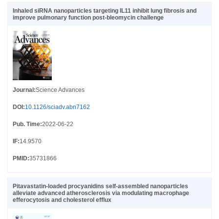
Inhaled siRNA nanoparticles targeting IL11 inhibit lung fibrosis and
improve pulmonary function post-bleomycin challenge
Journal
:
Science Advances
DOI
:
10.1126/sciadv.abn7162
Pub. Time
:
2022-06-22
IF
:
14.9570
PMID
:
35731866
Pitavastatin-loaded procyanidins self-assembled nanoparticles
alleviate advanced atherosclerosis via modulating macrophage
efferocytosis and cholesterol efflux