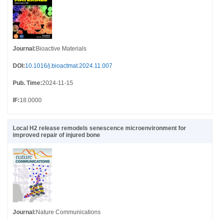
Journal
:
Bioactive Materials
DOI
:
10.1016/j.bioactmat.2024.11.007
Pub. Time
:
2024-11-15
IF
:
18.0000
Local H2 release remodels senescence microenvironment for
improved repair of injured bone
Journal
:
Nature Communications