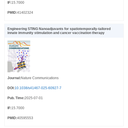
IF
:
15.7000
PMID
:
41402324
Engineering STING Nanoadjuvants for spatiotemporally-tailored
innate immunity stimulation and cancer vaccination therapy
Journal
:
Nature Communications
DOI
:
10.1038/s41467-025-60927-7
Pub. Time
:
2025-07-01
IF
:
15.7000
PMID
:
40595553