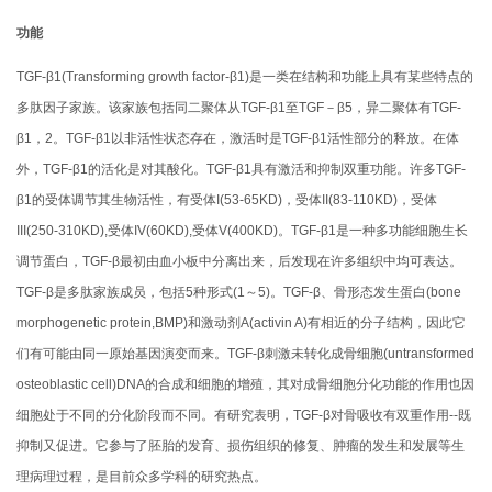
功能
TGF-β1(Transforming growth factor-β1)是一类在结构和功能上具有某些特点的
多肽因子家族。该家族包括同二聚体从TGF-β1至TGF－β5，异二聚体有TGF-
β1，2。TGF-β1以非活性状态存在，激活时是TGF-β1活性部分的释放。在体
外，TGF-β1的活化是对其酸化。TGF-β1具有激活和抑制双重功能。许多TGF-
β1的受体调节其生物活性，有受体I(53-65KD)，受体II(83-110KD)，受体
III(250-310KD),受体IV(60KD),受体V(400KD)。TGF-β1是一种多功能细胞生长
调节蛋白，TGF-β最初由血小板中分离出来，后发现在许多组织中均可表达。
TGF-β是多肽家族成员，包括5种形式(1～5)。TGF-β、骨形态发生蛋白(bone
morphogenetic protein,BMP)和激动剂A(activin A)有相近的分子结构，因此它
们有可能由同一原始基因演变而来。TGF-β刺激未转化成骨细胞(untransformed
osteoblastic cell)DNA的合成和细胞的增殖，其对成骨细胞分化功能的作用也因
细胞处于不同的分化阶段而不同。有研究表明，TGF-β对骨吸收有双重作用--既
抑制又促进。它参与了胚胎的发育、损伤组织的修复、肿瘤的发生和发展等生
理病理过程，是目前众多学科的研究热点。