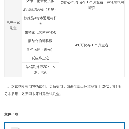
浓缩生物素化抗体
浓缩液4℃可储存 1 个月左右，稀释后即用
即弃
浓缩酶结合物（避光）
标准品&标本通用稀释
已开封试
液
剂盒
生物素化抗体稀释液
酶结合物稀释液
4℃可储存 1 个月左右
显色底物（避光）
反应终止液
浓缩洗涤液20×、A
液、B液
已开封试剂盒效期特指试剂开盖后效期，如果仅拿出标准品置于-20℃，其他组
分未启用，效期同未开封完整试剂盒。
文件下载