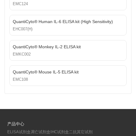
EMC124
QuantiCyto® Human IL-6 ELISA kit (High Sensitivity)
EHC007(H)
QuantiCyto® Monkey IL-2 ELISA kit
EMKC002
QuantiCyto® Mouse IL-5 ELISA kit
EMC108
产品中心
ELISA试剂盒
凋亡试剂盒
IHC试剂盒
二抗
其它试剂