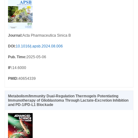
Journal
:
Acta Pharmaceutica Sinica B
DOI
:
10.1016/j.apsb.2024.08.006
Pub. Time
:
2025-05-06
IF
:
14.6000
PMID
:
40654339
Metabolism/Immunity Dual-Regulation Thermogels Potentiating
Immunotherapy of Glioblastoma Through Lactate-Excretion Inhibition
and PD-1/PD-L1 Blockade