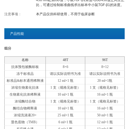
450 nm处测OD值，小鼠TGF-β1浓度与OD450值之间呈正
比，可通过绘制标准曲线求出标本中小鼠TGF-β1的浓度。
关于欣博盛
注意事项：
本产品仅供科研使用，不用于临床诊断
公司介绍
专利/荣誉
产品性能
联系我们
公司新闻
代理商查询
组分
名称
48T
96T
抗体预包被酶标板
8×6
8×12
冻干标准品
请以实际说明书为准
请以实际说明书为准
标准品&标本通用稀释液
12 ml×1 瓶
20 ml×1瓶
浓缩生物素化抗体
1 支（规格见标签）
1 支（规格见标签）
生物素化抗体稀释液
10 ml×1 瓶
16 ml×1 瓶
浓缩酶结合物
1 支（规格见标签）
1 支（规格见标签）
酶结合物稀释液
10 ml×1 瓶
16 ml×1 瓶
浓缩洗涤液20×
25 ml×1 瓶
50 ml×1 瓶
显色底物（TMB）
6 ml×1 瓶
12 ml×1 瓶