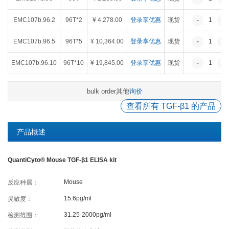
癌症生物学
表观遗传学
代谢生物学
发育生物学
EMC107b.96.2
96T*2
¥ 4,278.00
登录享优惠
现货
-
1
+
干细胞与再生医学
免疫学
微生物学
神经科学
EMC107b.96.5
96T*5
¥ 10,364.00
登录享优惠
现货
-
1
+
细胞生物学
心血管生物学
信号转导
EMC107b.96.10
96T*10
¥ 19,845.00
登录享优惠
现货
-
1
+
定制代测
其他
询价
bulk order
ELISA定制
ELISA代测
查看所有 TGF-β1 的产品
Luminex®多因子检测服务
产品概述
文献引用
QuantiCyto® Mouse TGF-β1 ELISA kit
Mouse
反应种属：
活动促销
15.6pg/ml
灵敏度：
31.25-2000pg/ml
检测范围：
促销活动
新品发布