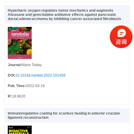
Hyperbaric oxygen regulates tumor mechanics and augments
Abraxane and gemcitabine antitumor effects against pancreatic
ductal adenocarcinoma by inhibiting cancer-associated fibroblasts
Journal
:
Nano Today
DOI
:
10.1016/j.nantod.2022.101458
Pub. Time
:
2022-03-16
IF
:
18.9620
Immunoregulative coating for scarless healing in anterior cruciate
ligament reconstruction