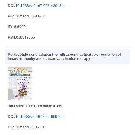
DOI
:
10.1038/s41467-023-43618-z
Pub. Time
:
2023-11-27
IF
:
16.6000
PMID
:
38012166
Polypeptide sono-adjuvant for ultrasound-activatable regulation of
innate immunity and cancer vaccination therapy
Journal
:
Nature Communications
DOI
:
10.1038/s41467-025-66976-2
Pub. Time
:
2025-12-16