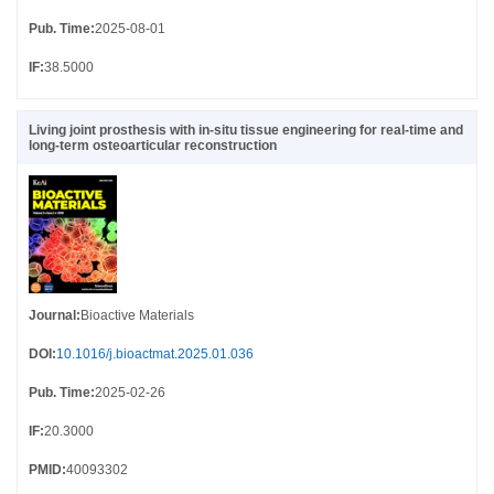
Pub. Time
:
2025-08-01
IF
:
38.5000
Living joint prosthesis with in-situ tissue engineering for real-time and
long-term osteoarticular reconstruction
Journal
:
Bioactive Materials
DOI
:
10.1016/j.bioactmat.2025.01.036
Pub. Time
:
2025-02-26
IF
:
20.3000
PMID
:
40093302