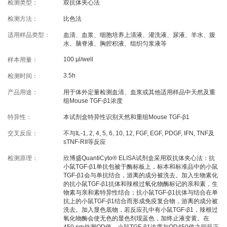
检测类型：
双抗体夹心法
线下展会
奖学金申请
检测方法：
比色法
适用样品类型：
血清、血浆、细胞培养上清液、灌洗液、尿液、羊水、腹
服务支持
水、脑脊液、胸腔积液、组织匀浆液等
100 μl/well
样本用量：
文献引用
客户评鉴
3.5h
检测时间：
技术支持
订购指南
产品用途：
用于体外定量检测血清、血浆或其他适用样品中天然及重
组Mouse TGF-β1浓度
特异性：
本试剂盒特异性识别天然和重组Mouse TGF-β1
资源中心
交叉反应：
不与IL-1, 2, 4, 5, 6, 10, 12, FGF, EGF, PDGF, IFN, TNF及
sTNF-RII等反应
样本处理
实验流程
检测原理：
欣博盛QuantiCyto® ELISA试剂盒采用双抗体夹心法：抗
小鼠TGF-β1单抗包被于酶标板上，标本和标准品中的小鼠
常见问题
注意事项
TGF-β1会与单抗结合，游离的成分被洗去。加入生物素化
的抗小鼠TGF-β1抗体和辣根过氧化物酶标记的亲和素，生
操作视频
结果数据分析
物素与亲和素特异性结合；抗小鼠TGF-β1抗体与结合在单
抗上的小鼠TGF-β1结合而形成免疫复合物，游离的成分被
高分文献解读
下载中心
洗去。加入显色底物，若反应孔中有小鼠TGF-β1，辣根过
氧化物酶会使无色的显色剂现蓝色，加终止液变黄。在