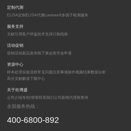
定制代测
ELISA定制
ELISA代测
Luminex®多因子检测服务
服务支持
文献引用
客户评鉴
技术支持
订购指南
活动促销
促销活动
新品发布
线下展会
奖学金申请
资源中心
样本处理
实验流程
常见问题
注意事项
操作视频
结果数据分析
高分文献解读
下载中心
关于欣博盛
公司介绍
专利/荣誉
联系我们
公司新闻
代理商查询
全国服务热线：
400-6800-892