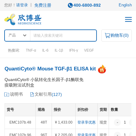
您好！
请登录
丨
免费注册
400-6800-892
English
购物车(
0
)
产品
热搜词:
TNF-α
IL-6
IL-1β
IFN-γ
VEGF
产品中心
QuantiCyto® Mouse TGF-β1 ELISA kit
QuantiCyto® 小鼠转化生长因子-β1酶联免
疫吸附法试剂盒
产品类型
说明书
文献引用
(
127
)
ELISA试剂盒
凋亡试剂盒
IHC试剂盒
二抗
QuantiCyto®ELISA
其它试剂
货号
规格
报价
折扣价
货期
数量
QuantiCyto®ELISA(高敏)
QuikCyto®ELISA(快检)
EMC107b.48
48T
¥ 1,433.00
登录享优惠
现货
-
1
+
QuantiCyto®ELISA(超敏)
研究领域
EMC107b.96
96T
¥ 2,205.00
登录享优惠
现货
-
1
+