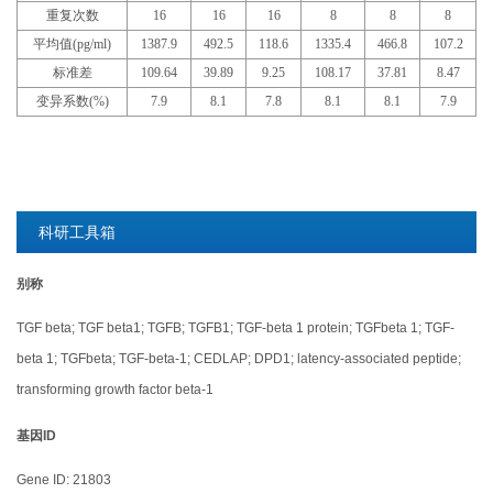
重复次数
16
16
16
8
8
8
平均值(pg/ml)
1387.9
492.5
118.6
1335.4
466.8
107.2
标准差
109.64
39.89
9.25
108.17
37.81
8.47
变异系数(%)
7.9
8.1
7.8
8.1
8.1
7.9
科研工具箱
别称
TGF beta; TGF beta1; TGFB; TGFB1; TGF-beta 1 protein; TGFbeta 1; TGF-
beta 1; TGFbeta; TGF-beta-1; CEDLAP; DPD1; latency-associated peptide;
transforming growth factor beta-1
基因ID
Gene ID: 21803