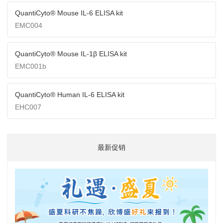
QuantiCyto® Mouse IL-6 ELISA kit
EMC004
QuantiCyto® Mouse IL-1β ELISA kit
EMC001b
QuantiCyto® Human IL-6 ELISA kit
EHC007
最新促销