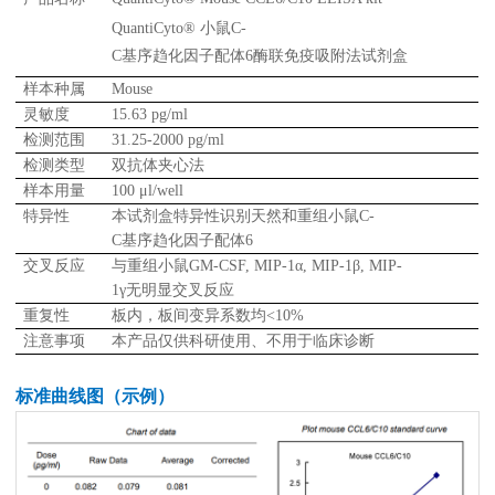
QuantiCyto® 小鼠C-
关于欣博盛
C基序趋化因子配体6酶联免疫吸附法试剂盒
样本种属
Mouse
公司介绍
专利/荣誉
灵敏度
15.63 pg/ml
检测范围
31.25-2000 pg/ml
联系我们
公司新闻
检测类型
双抗体夹心法
代理商查询
样本用量
100 μl/well
特异性
本试剂盒特异性识别天然和重组小鼠C-
C基序趋化因子配体6
交叉反应
与重组小鼠GM-CSF, MIP-1α, MIP-1β, MIP-
1γ无明显交叉反应
重复性
板内，板间变异系数均<10%
注意事项
本产品仅供科研使用、不用于临床诊断
标准曲线图（示例）