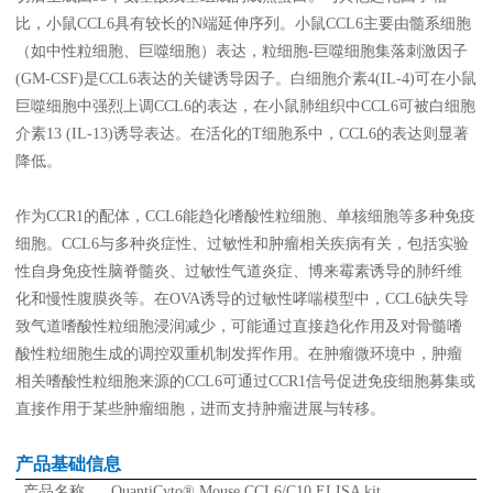
线下展会
奖学金申请
比，小鼠CCL6具有较长的N端延伸序列。小鼠CCL6主要由髓系细胞
（如中性粒细胞、巨噬细胞）表达，粒细胞-巨噬细胞集落刺激因子
(GM-CSF)是CCL6表达的关键诱导因子。白细胞介素4(IL-4)可在小鼠
服务支持
巨噬细胞中强烈上调CCL6的表达，在小鼠肺组织中CCL6可被白细胞
介素13 (IL-13)诱导表达。在活化的T细胞系中，CCL6的表达则显著
文献引用
客户评鉴
降低。
技术支持
订购指南
作为CCR1的配体，CCL6能趋化嗜酸性粒细胞、单核细胞等多种免疫
细胞。CCL6与多种炎症性、过敏性和肿瘤相关疾病有关，包括实验
资源中心
性自身免疫性脑脊髓炎、过敏性气道炎症、博来霉素诱导的肺纤维
化和慢性腹膜炎等。在OVA诱导的过敏性哮喘模型中，CCL6缺失导
致气道嗜酸性粒细胞浸润减少，可能通过直接趋化作用及对骨髓嗜
样本处理
实验流程
酸性粒细胞生成的调控双重机制发挥作用。在肿瘤微环境中，肿瘤
常见问题
注意事项
相关嗜酸性粒细胞来源的CCL6可通过CCR1信号促进免疫细胞募集或
直接作用于某些肿瘤细胞，进而支持肿瘤进展与转移。
操作视频
结果数据分析
高分文献解读
下载中心
产品基础信息
产品名称
QuantiCyto® Mouse CCL6/C10 ELISA kit