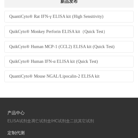
新品发布
QuantiCyto® Rat IFN-γ ELISA kit (High Sensitivity)
QuikCyto® Monkey Perforin ELISA kit（Quick Test）
QuikCyto® Human MCP-1 (CCL2) ELISA kit (Quick Test)
QuikCyto® Human IFN-α ELISA kit (Quick Test)
QuantiCyto® Mouse NGAL/Lipocalin-2 ELISA kit
产品中心
ELISA试剂盒
凋亡试剂盒
IHC试剂盒
二抗
其它试剂
定制代测