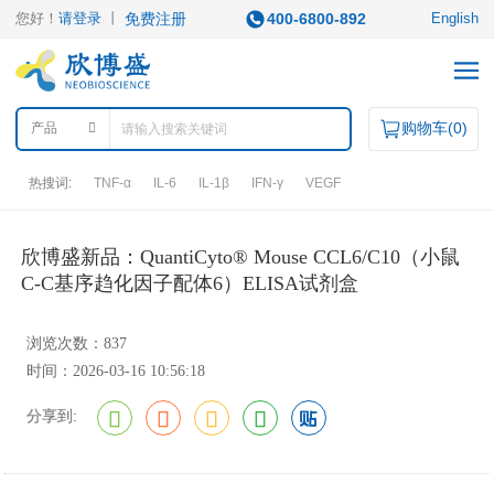
您好！
请登录
丨
免费注册
400-6800-892
English
购物车(
0
)
产品
热搜词:
TNF-α
IL-6
IL-1β
IFN-γ
VEGF
产品中心
欣博盛新品：QuantiCyto® Mouse CCL6/C10（小鼠
C-C基序趋化因子配体6）ELISA试剂盒
产品类型
浏览次数：837
ELISA试剂盒
凋亡试剂盒
IHC试剂盒
二抗
时间：2026-03-16 10:56:18
QuantiCyto®ELISA
其它试剂
QuantiCyto®ELISA(高敏)
分享到:
QuikCyto®ELISA(快检)
QuantiCyto®ELISA(超敏)
研究领域