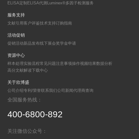
ELISA定制
ELISA代测
Luminex®多因子检测服务
服务支持
文献引用
客户评鉴
技术支持
订购指南
活动促销
促销活动
新品发布
线下展会
奖学金申请
资源中心
样本处理
实验流程
常见问题
注意事项
操作视频
结果数据分析
高分文献解读
下载中心
关于欣博盛
公司介绍
专利/荣誉
联系我们
公司新闻
代理商查询
全国服务热线：
400-6800-892
关注微信公众号：