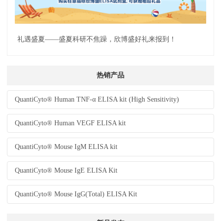
礼遇盛夏——盛夏科研不焦躁，欣博盛好礼来报到！
热销产品
QuantiCyto® Human TNF-α ELISA kit (High Sensitivity)
QuantiCyto® Human VEGF ELISA kit
QuantiCyto® Mouse IgM ELISA kit
QuantiCyto® Mouse IgE ELISA Kit
QuantiCyto® Mouse IgG(Total) ELISA Kit