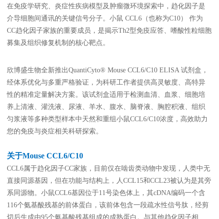
在免疫学研究、炎症性疾病模型及肿瘤微环境探索中，趋化因子是
癌症生物学
表观遗传学
代谢生物学
发育生物学
介导细胞间通讯的关键信号分子。小鼠 CCL6（也称为C10） 作为
干细胞与再生医学
免疫学
微生物学
神经科学
CC趋化因子家族的重要成员，是揭示Th2型免疫应答、嗜酸性粒细胞
细胞生物学
心血管生物学
信号转导
募集及组织修复机制的核心靶点。
定制代测
欣博盛生物全新推出QuantiCyto® Mouse CCL6/C10 ELISA 试剂盒，
经体系优化与多重严格验证，为科研工作者提供高灵敏度、高特异
性的精准定量解决方案。该试剂盒适用于检测血清、血浆、细胞培
ELISA定制
ELISA代测
养上清液、灌洗液、尿液、羊水、腹水、脑脊液、胸腔积液、组织
Luminex®多因子检测服务
匀浆液等多种类型样本中天然和重组小鼠CCL6/C10浓度，高效助力
您的免疫与炎症相关科研探索。
文献引用
关于Mouse CCL6/C10
CCL6属于趋化因子CC家族，目前仅在啮齿类动物中发现，人类中无
活动促销
直接同源基因，但在功能与结构上，人CCL15和CCL23被认为是其旁
系同源物。小鼠CCL6基因位于11号染色体上，其cDNA编码一个含
116个氨基酸残基的前体蛋白，该前体包含一段疏水性信号肽，经剪
促销活动
新品发布
切后生成由95个氨基酸残基组成的成熟蛋白。与其他趋化因子相