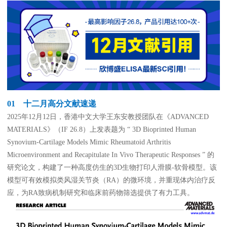
癌症生物学
表观遗传学
代谢生物学
发育生物学
干细胞与再生医学
免疫学
微生物学
神经科学
细胞生物学
心血管生物学
信号转导
定制代测
ELISA定制
ELISA代测
01 十二月高分文献速递
2025年12月12日，香港中文大学王东安教授团队在《ADVANCED
Luminex®多因子检测服务
MATERIALS》（IF 26.8）上发表题为 “ 3D Bioprinted Human
Synovium-Cartilage Models Mimic Rheumatoid Arthritis
文献引用
Microenvironment and Recapitulate In Vivo Therapeutic Responses ” 的
研究论文，构建了一种高度仿生的3D生物打印人滑膜-软骨模型。该
模型可有效模拟类风湿关节炎（RA）的微环境，并重现体内治疗反
活动促销
应，为RA致病机制研究和临床前药物筛选提供了有力工具。
促销活动
新品发布