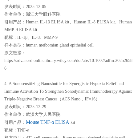
发表时间：2025-12-05
作者单位：浙江大学眼科医院
引用产品：Human IL-1β ELISA kit、Human IL-8 ELISA kit、Human
MMP-9 ELISA kit
靶标：IL-1β、IL-8、MMP-9
样本类型：human meibomian gland epithelial cell
原文链接：
https://advanced.onlinelibrary.wiley.com/doi/abs/10.1002/adfm.20252658
6
4. A Sonosensitizing Nanoshuttle for Synergistic Hypoxia Relief and
Immune Activation To Strengthen Sonodynamic Immunotherapy Against
Triple-Negative Breast Cancer（ACS Nano，IF=16）
发表时间：2025-12-29
作者单位：武汉大学人民医院
Mouse TNF-α ELISA
引用产品：
kit
靶标：TNF-α
样本类型：4T1 cell-xenograft、Bone marrow-derived dendritic cell