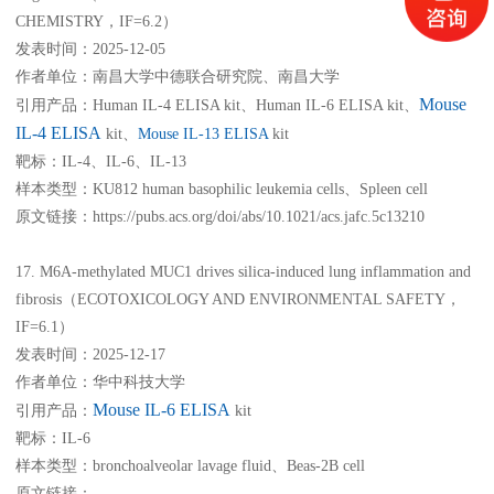
CHEMISTRY，IF=6.2）
发表时间：2025-12-05
作者单位：南昌大学中德联合研究院、南昌大学
Mouse
引用产品：Human IL-4 ELISA kit、Human IL-6 ELISA kit、
IL-4 ELISA
kit、
Mouse IL-13 ELISA
kit
靶标：IL-4、IL-6、IL-13
样本类型：KU812 human basophilic leukemia cells、Spleen cell
原文链接：https://pubs.acs.org/doi/abs/10.1021/acs.jafc.5c13210
17. M6A-methylated MUC1 drives silica-induced lung inflammation and
fibrosis（ECOTOXICOLOGY AND ENVIRONMENTAL SAFETY，
IF=6.1）
发表时间：2025-12-17
作者单位：华中科技大学
Mouse IL-6 ELISA
引用产品：
kit
靶标：IL-6
样本类型：bronchoalveolar lavage fluid、Beas-2B cell
原文链接：