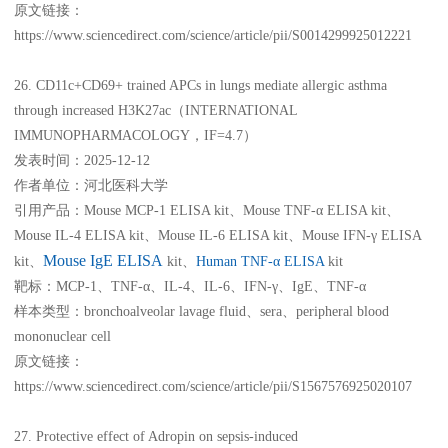
原文链接：
https://www.sciencedirect.com/science/article/pii/S0014299925012221
26. CD11c+CD69+ trained APCs in lungs mediate allergic asthma
through increased H3K27ac（INTERNATIONAL
IMMUNOPHARMACOLOGY，IF=4.7）
发表时间：2025-12-12
作者单位：河北医科大学
引用产品：Mouse MCP-1 ELISA kit、Mouse TNF-α ELISA kit、
Mouse IL-4 ELISA kit、Mouse IL-6 ELISA kit、Mouse IFN-γ ELISA
Mouse IgE ELISA
kit、
kit、
Human TNF-α ELISA
kit
靶标：MCP-1、TNF-α、IL-4、IL-6、IFN-γ、IgE、TNF-α
样本类型：bronchoalveolar lavage fluid、sera、peripheral blood
mononuclear cell
原文链接：
https://www.sciencedirect.com/science/article/pii/S1567576925020107
27. Protective effect of Adropin on sepsis-induced