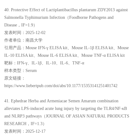
40. Protective Effect of Lactiplantibacillus plantarum ZDY2013 against
Salmonella Typhimurium Infection（Foodborne Pathogens and
Disease，IF=1.9）
发表时间：2025-12-02
作者单位：南昌大学
引用产品：Mouse IFN-γ ELISA kit、Mouse IL-1β ELISA kit、Mouse
IL-10 ELISA kit、Mouse IL-6 ELISA kit、Mouse TNF-α ELISA kit
靶标：IFN-γ、IL-1β、IL-10、IL-6、TNF-α
样本类型：Serum
原文链接：
https://www.liebertpub.com/doi/abs/10.1177/15353141251401742
41. Ephedrae Herba and Armeniacae Semen Amarum combination
alleviates LPS-induced acute lung injury by targeting the TLR4/NF-κB
and NLRP3 pathways（JOURNAL OF ASIAN NATURAL PRODUCTS
RESEARCH，IF=1.3）
发表时间：2025-12-17