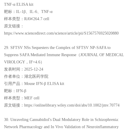
TNF-α ELISA kit
靶标：IL-1β、IL-6、TNF-α
样本类型：RAW264.7 cell
原文链接：
https://www.sciencedirect.com/science/article/pii/S1567576925020880
29. SFTSV NSs Sequesters the Complex of SFTSV NP-SAFA to
Suppress SAFA Mediated Immune Response（JOURNAL OF MEDICAL
VIROLOGY，IF=4.6）
发表时间：2025-12-24
作者单位：湖北医药学院
引用产品：Mouse IFN-β ELISA kit
靶标：IFN-β
样本类型：MEF cell
原文链接：https://onlinelibrary.wiley.com/doi/abs/10.1002/jmv.70774
30. Unraveling Cannabidiol's Dual Modulatory Role in Schizophrenia:
Network Pharmacology and In Vivo Validation of Neuroinflammatory