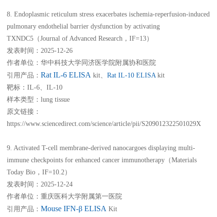
8. Endoplasmic reticulum stress exacerbates ischemia-reperfusion-induced
pulmonary endothelial barrier dysfunction by activating
TXNDC5（Journal of Advanced Research，IF=13）
发表时间：2025-12-26
作者单位：华中科技大学同济医学院附属协和医院
Rat IL-6 ELISA
引用产品：
kit、
Rat IL-10 ELISA
kit
靶标：IL-6、IL-10
样本类型：lung tissue
原文链接：
https://www.sciencedirect.com/science/article/pii/S209012322501029X
9. Activated T-cell membrane-derived nanocargoes displaying multi-
immune checkpoints for enhanced cancer immunotherapy（Materials
Today Bio，IF=10.2）
发表时间：2025-12-24
作者单位：重庆医科大学附属第一医院
Mouse IFN-β ELISA
引用产品：
Kit