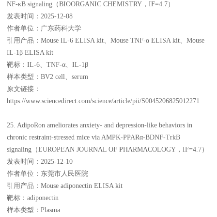
NF-κB signaling（BIOORGANIC CHEMISTRY，IF=4.7）
发表时间：2025-12-08
作者单位：广东药科大学
引用产品：Mouse IL-6 ELISA kit、Mouse TNF-α ELISA kit、Mouse
IL-1β ELISA kit
靶标：IL-6、TNF-α、IL-1β
样本类型：BV2 cell、serum
原文链接：
https://www.sciencedirect.com/science/article/pii/S0045206825012271
25. AdipoRon ameliorates anxiety- and depression-like behaviors in
chronic restraint-stressed mice via AMPK-PPARα-BDNF-TrkB
signaling（EUROPEAN JOURNAL OF PHARMACOLOGY，IF=4.7）
发表时间：2025-12-10
作者单位：东莞市人民医院
引用产品：Mouse adiponectin ELISA kit
靶标：adiponectin
样本类型：Plasma