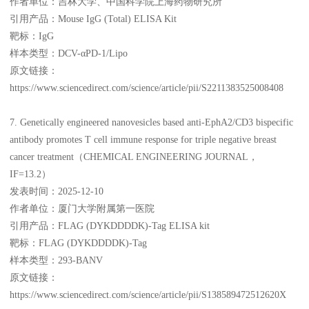
作者单位：吉林大学、中国科学院上海药物研究所
引用产品：Mouse IgG (Total) ELISA Kit
靶标：IgG
样本类型：DCV-αPD-1/Lipo
原文链接：
https://www.sciencedirect.com/science/article/pii/S2211383525008408
7. Genetically engineered nanovesicles based anti-EphA2/CD3 bispecific
antibody promotes T cell immune response for triple negative breast
cancer treatment（CHEMICAL ENGINEERING JOURNAL，
IF=13.2）
发表时间：2025-12-10
作者单位：厦门大学附属第一医院
引用产品：FLAG (DYKDDDDK)-Tag ELISA kit
靶标：FLAG (DYKDDDDK)-Tag
样本类型：293-BANV
原文链接：
https://www.sciencedirect.com/science/article/pii/S138589472512620X