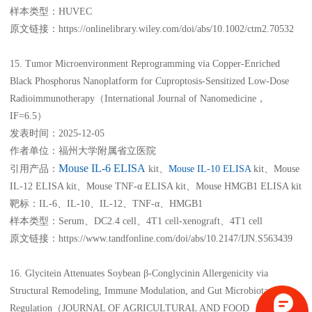
样本类型：HUVEC
原文链接：https://onlinelibrary.wiley.com/doi/abs/10.1002/ctm2.70532
15. Tumor Microenvironment Reprogramming via Copper-Enriched
Black Phosphorus Nanoplatform for Cuproptosis-Sensitized Low-Dose
Radioimmunotherapy（International Journal of Nanomedicine，
IF=6.5）
发表时间：2025-12-05
作者单位：福州大学附属省立医院
Mouse IL-6 ELISA
引用产品：
kit、
Mouse IL-10 ELISA
kit、Mouse
IL-12 ELISA kit、Mouse TNF-α ELISA kit、Mouse HMGB1 ELISA kit
靶标：IL-6、IL-10、IL-12、TNF-α、HMGB1
样本类型：Serum、DC2.4 cell、4T1 cell-xenograft、4T1 cell
原文链接：https://www.tandfonline.com/doi/abs/10.2147/IJN.S563439
16. Glycitein Attenuates Soybean β-Conglycinin Allergenicity via
Structural Remodeling, Immune Modulation, and Gut Microbiota
Regulation（JOURNAL OF AGRICULTURAL AND FOOD