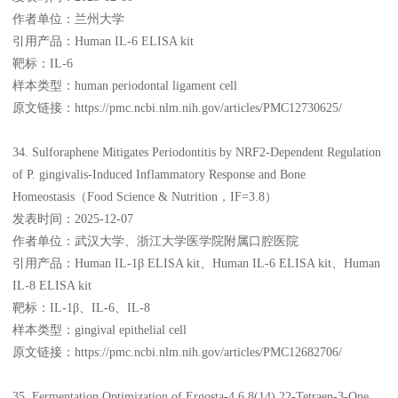
作者单位：兰州大学
引用产品：Human IL-6 ELISA kit
靶标：IL-6
样本类型：human periodontal ligament cell
原文链接：https://pmc.ncbi.nlm.nih.gov/articles/PMC12730625/
34. Sulforaphene Mitigates Periodontitis by NRF2‐Dependent Regulation
of P. gingivalis‐Induced Inflammatory Response and Bone
Homeostasis（Food Science & Nutrition，IF=3.8）
发表时间：2025-12-07
作者单位：武汉大学、浙江大学医学院附属口腔医院
引用产品：Human IL-1β ELISA kit、Human IL-6 ELISA kit、Human
IL-8 ELISA kit
靶标：IL-1β、IL-6、IL-8
样本类型：gingival epithelial cell
原文链接：https://pmc.ncbi.nlm.nih.gov/articles/PMC12682706/
35. Fermentation Optimization of Ergosta‐4,6,8(14),22‐Tetraen‐3‐One