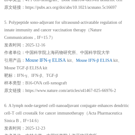
原文链接：https://pubs.acs.org/doi/abs/10.1021/acsnano.5c16697
5. Polypeptide sono-adjuvant for ultrasound-activatable regulation of
innate immunity and cancer vaccination therapy（Nature
Communications，IF=15.7）
发表时间：2025-12-16
作者单位：中国科学院上海药物研究所、中国科学院大学
Mouse IFN-γ ELISA
引用产品：
kit、
Mouse IFN-β ELISA
kit、
Mouse TGF-β ELISA kit
靶标：IFN-γ、IFN-β、TGF-β
样本类型：B16-OVA cell-xenograft
原文链接：https://www.nature.com/articles/s41467-025-66976-2
6. A lymph node-targeted cell-nanoadjuvant conjugate enhances dendritic
cell-T cell crosstalk for cancer immunotherapy（Acta Pharmaceutica
Sinica B，IF=14.6）
发表时间：2025-12-23