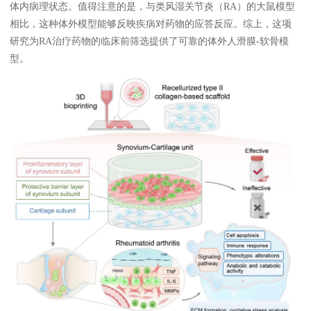
体内病理状态。值得注意的是，与类风湿关节炎（RA）的大鼠模型
关于欣博盛
相比，这种体外模型能够反映疾病对药物的应答反应。综上，这项
研究为RA治疗药物的临床前筛选提供了可靠的体外人滑膜-软骨模
型。
公司介绍
专利/荣誉
联系我们
公司新闻
代理商查询