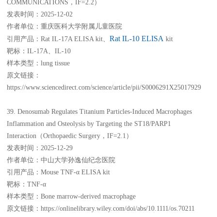
COMMUNICATIONS，IF=2.2）
发表时间：2025-12-02
作者单位：重庆医科大学附属儿童医院
Rat IL-10 ELISA
引用产品：Rat IL-17A ELISA kit、
kit
靶标：IL-17A、IL-10
样本类型：lung tissue
原文链接：
https://www.sciencedirect.com/science/article/pii/S0006291X25017929
39. Denosumab Regulates Titanium Particles-Induced Macrophages
Inflammation and Osteolysis by Targeting the ST18/PARP1
Interaction（Orthopaedic Surgery，IF=2.1）
发表时间：2025-12-29
作者单位：中山大学孙逸仙纪念医院
引用产品：Mouse TNF-α ELISA kit
靶标：TNF-α
样本类型：Bone marrow-derived macrophage
原文链接：https://onlinelibrary.wiley.com/doi/abs/10.1111/os.70211