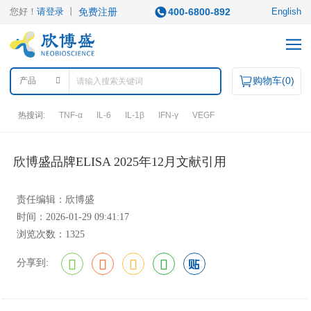
您好！
请登录
丨
免费注册
400-6800-892
English
购物车(
0
)
产品
热搜词:
TNF-α
IL-6
IL-1β
IFN-γ
VEGF
产品中心
欣博盛品牌ELISA 2025年12月文献引用
产品类型
责任编辑：欣博盛
时间：2026-01-29 09:41:17
ELISA试剂盒
凋亡试剂盒
IHC试剂盒
二抗
浏览次数：1325
QuantiCyto®ELISA
其它试剂
QuantiCyto®ELISA(高敏)
分享到:
QuikCyto®ELISA(快检)
QuantiCyto®ELISA(超敏)
研究领域