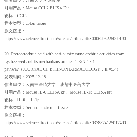
作者单位：江南大学附属医院
引用产品：Mouse CCL2 ELISA Kit
靶标：CCL2
样本类型：colon tissue
原文链接：
https://www.sciencedirect.com/science/article/pii/S0006295225009190
20. Protocatechuic acid with anti-autoimmune orchitis activities from
Lychee seed and its mechanisms on the TLR/NF-κB
pathway（JOURNAL OF ETHNOPHARMACOLOGY，IF=5.4）
发表时间：2025-12-18
作者单位：云南中医药大学、成都中医药大学
引用产品：Mouse IL-6 ELISA kit、Mouse IL-1β ELISA kit
靶标：IL-6、IL-1β
样本类型：Serum、testicular tissue
原文链接：
https://www.sciencedirect.com/science/article/pii/S0378874125017490