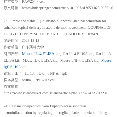
样本类型：RAW264.7 cell
原文链接：https://link.springer.com/article/10.1007/s13659-025-00551-6
23. Simple and stable (−)-α-Bisabolol-encapsulated nanoemulsion for
enhanced topical delivery in atopic dermatitis treatment（JOURNAL OF
DRUG DELIVERY SCIENCE AND TECHNOLOGY，IF=4.9）
发表时间：2025-12-12
作者单位：广东药科大学
Mouse IL-4 ELISA
引用产品：
kit、Rat IL-4 ELISA kit、Rat IL-13
ELISA kit、Mouse IL-6 ELISA kit、Mouse TNF-α ELISA kit、
Mouse
IgE ELISA
kit
靶标：IL-4、IL-13、IL-6、TNF-α、IgE
样本类型：serum、RBL-2H3 cell
原文链接：
https://www.sciencedirect.com/science/article/pii/S1773224725013231
24. Casbane diterpenoids from Euphorbiaceae suppresse
neuroinflammation by regulating microglia polarization via inhibiting