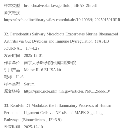
样本类型：bronchoalveolar lavage fluid、BEAS-2B cell
原文链接：
https://faseb.onlinelibrary.wiley.com/doi/abs/10.1096/fj.202501591RRR
32. Periodontitis Salivary Microbiota Exacerbates Murine Rheumatoid
Arthritis via Gut Dysbiosis and Immune Dysregulation（FASEB
JOURNAL，IF=4.2）
发表时间：2025-12-01
作者单位：南京大学医学院附属口腔医院
引用产品：Mouse IL-6 ELISA kit
靶标：IL-6
样本类型：Serum
原文链接：https://pmc.ncbi.nlm.nih.gov/articles/PMC12666613/
33. Resolvin D1 Modulates the Inflammatory Processes of Human
Periodontal Ligament Cells via NF-κB and MAPK Signaling
Pathways（Biomedicines，IF=3.9）
发表时间：2025-12-10