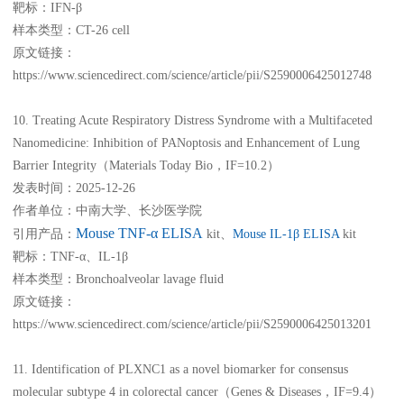
靶标：IFN-β
样本类型：CT-26 cell
原文链接：
https://www.sciencedirect.com/science/article/pii/S2590006425012748
10. Treating Acute Respiratory Distress Syndrome with a Multifaceted
Nanomedicine: Inhibition of PANoptosis and Enhancement of Lung
Barrier Integrity（Materials Today Bio，IF=10.2）
发表时间：2025-12-26
作者单位：中南大学、长沙医学院
Mouse TNF-α ELISA
引用产品：
kit、
Mouse IL-1β ELISA
kit
靶标：TNF-α、IL-1β
样本类型：Bronchoalveolar lavage fluid
原文链接：
https://www.sciencedirect.com/science/article/pii/S2590006425013201
11. Identification of PLXNC1 as a novel biomarker for consensus
molecular subtype 4 in colorectal cancer（Genes & Diseases，IF=9.4）