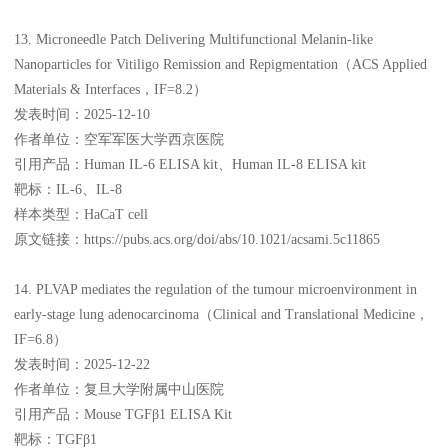
13. Microneedle Patch Delivering Multifunctional Melanin-like
Nanoparticles for Vitiligo Remission and Repigmentation（ACS Applied
Materials & Interfaces，IF=8.2）
发表时间：2025-12-10
作者单位：空军军医大学西京医院
引用产品：Human IL-6 ELISA kit、Human IL-8 ELISA kit
靶标：IL-6、IL-8
样本类型：HaCaT cell
原文链接：https://pubs.acs.org/doi/abs/10.1021/acsami.5c11865
14. PLVAP mediates the regulation of the tumour microenvironment in
early-stage lung adenocarcinoma（Clinical and Translational Medicine，
IF=6.8）
发表时间：2025-12-22
作者单位：复旦大学附属中山医院
引用产品：Mouse TGFβ1 ELISA Kit
靶标：TGFβ1