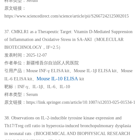
样本类型：Serum
原文链接：
https://www.sciencedirect.com/science/article/pii/S2667242125002015
37. CMKLR1 as a Therapeutic Target: Vitamin D-Mediated Suppression
of Inflammation and Oxidative Stress in SA-AKI（MOLECULAR
BIOTECHNOLOGY，IF=2.5）
发表时间：2025-12-07
作者单位：新疆维吾尔自治区人民医院
引用产品：Mouse INF-γ ELISA kit、Mouse IL-1β ELISA kit、Mouse
Mouse IL-10 ELISA
IL-6 ELISA kit、
kit
靶标：INF-γ、IL-1β、IL-6、IL-10
样本类型：Serum
原文链接：https://link.springer.com/article/10.1007/s12033-025-01534-1
38. Observations on IL-2-inducible tyrosine kinase expression and
Th17/Treg cell ratio in hyperoxia-induced bronchopulmonary dysplasia
in neonatal rats（BIOCHEMICAL AND BIOPHYSICAL RESEARCH