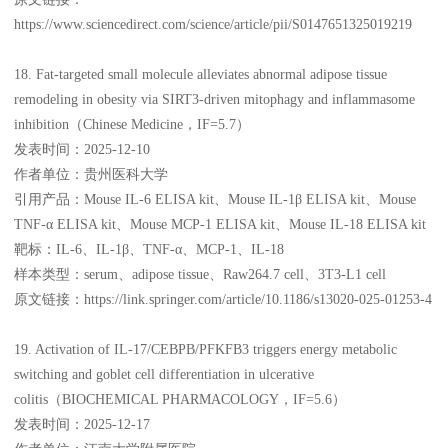
https://www.sciencedirect.com/science/article/pii/S0147651325019219
18. Fat-targeted small molecule alleviates abnormal adipose tissue
remodeling in obesity via SIRT3-driven mitophagy and inflammasome
inhibition（Chinese Medicine，IF=5.7）
发表时间：2025-12-10
作者单位：贵州医科大学
引用产品：Mouse IL-6 ELISA kit、Mouse IL-1β ELISA kit、Mouse
TNF-α ELISA kit、Mouse MCP-1 ELISA kit、Mouse IL-18 ELISA kit
靶标：IL-6、IL-1β、TNF-α、MCP-1、IL-18
样本类型：serum、adipose tissue、Raw264.7 cell、3T3-L1 cell
原文链接：https://link.springer.com/article/10.1186/s13020-025-01253-4
19. Activation of IL-17/CEBPB/PFKFB3 triggers energy metabolic
switching and goblet cell differentiation in ulcerative
colitis（BIOCHEMICAL PHARMACOLOGY，IF=5.6）
发表时间：2025-12-17