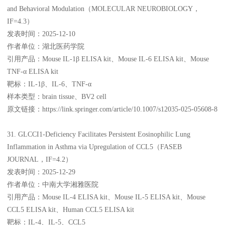
and Behavioral Modulation（MOLECULAR NEUROBIOLOGY，
IF=4.3）
发表时间：2025-12-10
作者单位：湖北医药学院
引用产品：Mouse IL-1β ELISA kit、Mouse IL-6 ELISA kit、Mouse
TNF-α ELISA kit
靶标：IL-1β、IL-6、TNF-α
样本类型：brain tissue、BV2 cell
原文链接：https://link.springer.com/article/10.1007/s12035-025-05608-8
31. GLCCI1-Deficiency Facilitates Persistent Eosinophilic Lung
Inflammation in Asthma via Upregulation of CCL5（FASEB
JOURNAL，IF=4.2）
发表时间：2025-12-29
作者单位：中南大学湘雅医院
引用产品：Mouse IL-4 ELISA kit、Mouse IL-5 ELISA kit、Mouse
CCL5 ELISA kit、Human CCL5 ELISA kit
靶标：IL-4、IL-5、CCL5