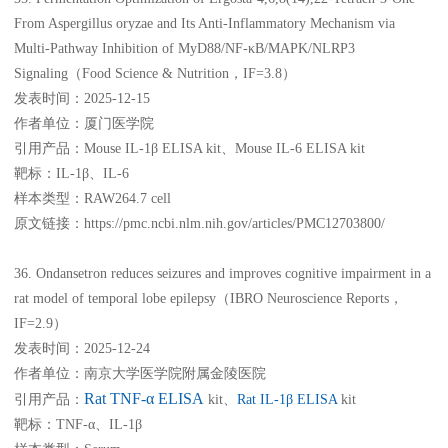
From Aspergillus oryzae and Its Anti‐Inflammatory Mechanism via
Multi‐Pathway Inhibition of MyD88/NF‐κB/MAPK/NLRP3
Signaling（Food Science & Nutrition，IF=3.8）
发表时间：2025-12-15
作者单位：厦门医学院
引用产品：Mouse IL-1β ELISA kit、Mouse IL-6 ELISA kit
靶标：IL-1β、IL-6
样本类型：RAW264.7 cell
原文链接：https://pmc.ncbi.nlm.nih.gov/articles/PMC12703800/
36. Ondansetron reduces seizures and improves cognitive impairment in a
rat model of temporal lobe epilepsy（IBRO Neuroscience Reports，
IF=2.9）
发表时间：2025-12-24
作者单位：南京大学医学院附属金陵医院
Rat TNF-α ELISA
引用产品：
kit、
Rat IL-1β ELISA
kit
靶标：TNF-α、IL-1β