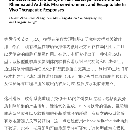
线下展会
奖学金申请
服务支持
类风湿关节炎（RA）模型在治疗发现和基础研究中发挥着关键作
文献引用
客户评鉴
用。然而，现有模型在准确模拟体内微环境方面存在局限性，并且
技术支持
订购指南
缺乏复杂的细胞间相互作用。在此，本研究提出了一种体外RA模
型，该模型能够真实复刻体内软骨和滑膜衬里的功能和组成特性，
通过将软骨细胞再细胞化到II型胶原蛋白支架上，并利用3D生物打印
资源中心
技术构建包含成纤维样滑膜细胞（FLS）和促炎性巨噬细胞的顶层以
及保护屏障巨噬细胞的底层的双层明胶-基质胶水凝胶来建立。
样本处理
实验流程
这种滑膜—软骨系统重现了类似于RA的关键炎症过程，包括促炎介
常见问题
注意事项
质和降解酶的产生增加、活性氧的生成、FLS向软骨的侵袭、巨噬细
操作视频
结果数据分析
胞表型的改变以及软骨细胞外基质成分的耗竭。所建立的模型能够
有效地筛选抗关节炎药物，这一点通过使用celecoxib和tofacitinib得到
高分文献解读
下载中心
了验证。此外，转录组和蛋白质组学分析证实，该模型能精准模拟