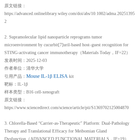
原文链接：
https://advanced.onlinelibrary.wiley.com/doi/abs/10.1002/adma.20251395
2
2. Supramolecular lipid nanoparticle reprograms tumor
microenvironment by cucurbit[7]uril-based host–guest recognition for
STING-activating cancer immunotherapy（Materials Today，IF=22）
发表时间：2025-12-03
作者单位：清华大学
Mouse IL-1β ELISA
引用产品：
kit
靶标：IL-1β
样本类型：B16 cell-xenograft
原文链接：
https://www.sciencedirect.com/science/article/pii/S1369702125004870
3. Chlorella-Based “Carrier-as-Therapeutic” Platform: Dual-Pathology
Therapy and Translational Efficacy for Meibomian Gland
Dysfunction（ADVANCED FUNCTIONAL MATERIALS，IF=19）